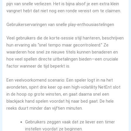
pijn van snelle verliezen. Het is bijna alsof je een extra klein
vangnet hebt dat niet nog een ronde vereist om te claimen.
Gebruikerservaringen van snelle play‑enthousiastelingen
Veel gebruikers die de korte‑sessie stijl hanteren, beschrijven
hun ervaring als “snel tempo maar gecontroleerd.” Ze
waarderen hoe snel ze nieuwe titels kunnen benaderen en
hoe veel spellen directe uitbetalingen bieden—een cruciale
factor wanneer de tijd beperkt is.
Een veelvoorkomend scenario: Een speler logt in na het
avondeten, spint drie keer op een high‑volatility NetEnt slot
in de hoop op grote winsten, en gaat daarna snel een
blackjack hand spelen voordat hij naar bed gaat. De hele
reeks duurt minder dan vijftien minuten.
Gebruikers zeggen vaak dat ze liever een timer
instellen voordat ze beginnen.