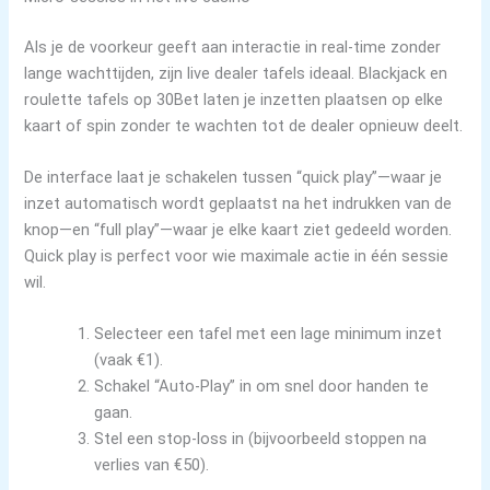
Als je de voorkeur geeft aan interactie in real‑time zonder
lange wachttijden, zijn live dealer tafels ideaal. Blackjack en
roulette tafels op 30Bet laten je inzetten plaatsen op elke
kaart of spin zonder te wachten tot de dealer opnieuw deelt.
De interface laat je schakelen tussen “quick play”—waar je
inzet automatisch wordt geplaatst na het indrukken van de
knop—en “full play”—waar je elke kaart ziet gedeeld worden.
Quick play is perfect voor wie maximale actie in één sessie
wil.
Selecteer een tafel met een lage minimum inzet
(vaak €1).
Schakel “Auto‑Play” in om snel door handen te
gaan.
Stel een stop‑loss in (bijvoorbeeld stoppen na
verlies van €50).