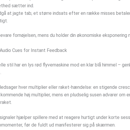
thed sætter ind.
gå at jagte tab; et større indsats efter en række misses betale
tigt.
bevare fornøjelsen, mens du holder din økonomiske eksponering m
d Audio Cues for Instant Feedback
elle stil har en lys rød flyvemaskine mod en klar blå himmel – ge
.
ledsager hver multiplier eller raket-hændelse: en stigende cres
n kommende høj multiplier, mens en pludselig susen advarer om e
raket.
ignaler hjælper spillere med at reagere hurtigt under korte sess
komomenter, før de fuldt ud manifesterer sig på skærmen.