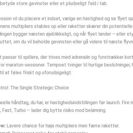
etyde store gevinster eller et pludseligt fald i tab.
ession vil du placere et indsat, vælge en hastighed og se flyet s
mens multipliers stables op eller raketter skærer din potentielle
ngen bygger næsten øjeblikkeligt, og når flyet lander – eller sty
uttet, om du vil beholde gevinsten eller gå videre til næste flyvn
passer til spillere, der trives med adrenalin og foretrækker kor
or maraton-sessioner. Tempoet tvinger til hurtige beslutninger, h
til at føles friskt og uforudsigeligt.
trol: The Single Strategic Choice
elle håndtag, du har, er hastighedsindstillingen før launch. Fire
 Fast, Turbo – lader dig bytte risiko mod belønning.
ow:
Lavere chance for høje multipliers men færre raketter.