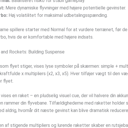
rmal:
Balanseret risiko for stabil gameplay.
t:
Mere dynamiske flyvninger med højere potentielle gevinster.
rbo:
Høj volatilitet for maksimal udbetalingsspænding.
arne spillere starter med Normal for at vurdere terrænet, før de 
rbo, hvis de er komfortable med højere indsats.
rs and Rockets: Building Suspense
som flyet stiger, vises lyse symboler på skærmen: simple + multi
raftfulde x multipliers (x2, x3, x5). Hver tilføjer vægt til den v
r flyet.
 vises en raket – en pludselig visuel cue, der vil halvere din akk
den rammer din flyvebane. Tilfældighederne med raketter holder s
d aldrig, hvornår dit næste gevinst kan blive dramatisk reducere
n af stigende multipliers og lurende raketter skaber en rutsjeba