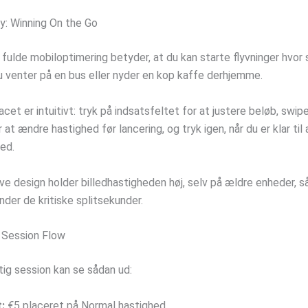
ay: Winning On the Go
 fulde mobiloptimering betyder, at du kan starte flyvninger hvor
 venter på en bus eller nyder en kop kaffe derhjemme.
cet er intuitivt: tryk på indsatsfeltet for at justere beløb, swip
or at ændre hastighed før lancering, og tryk igen, når du er klar til
ted.
e design holder billedhastigheden høj, selv på ældre enheder, så
nder de kritiske splitsekunder.
 Session Flow
tig session kan se sådan ud:
:
€5 placeret på Normal hastighed.