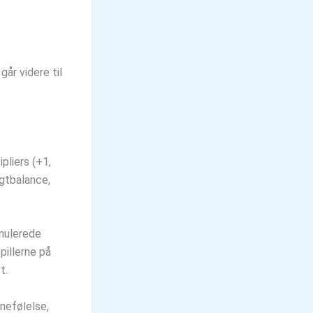
går videre til
pliers (+1,
ægtbalance,
umulerede
pillerne på
t.
nefølelse,