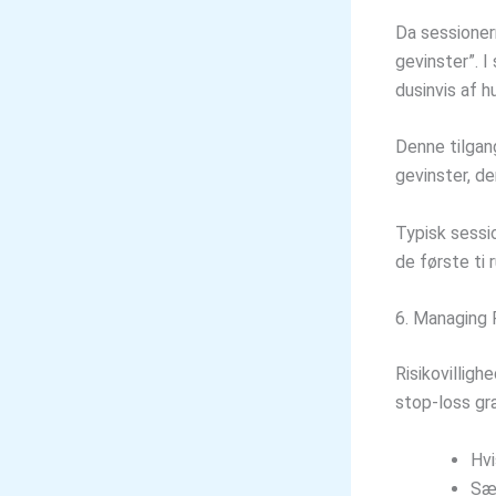
Da sessionern
gevinster”. I
dusinvis af h
Denne tilgang
gevinster, d
Typisk sessi
de første ti r
6. Managing R
Risikovilligh
stop-loss gr
Hvi
Sæt