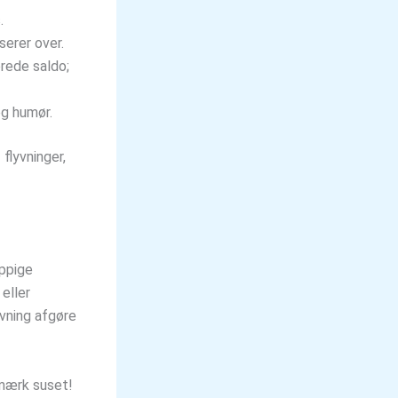
.
serer over.
rede saldo;
og humør.
flyvninger,
yppige
 eller
yvning afgøre
 mærk suset!