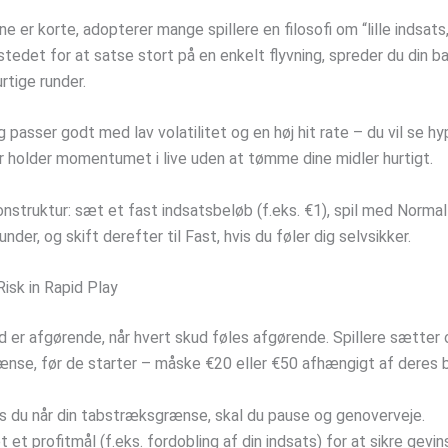
e er korte, adopterer mange spillere en filosofi om “lille indsat
 stedet for at satse stort på en enkelt flyvning, spreder du din ba
urtige runder.
 passer godt med lav volatilitet og en høj hit rate – du vil se h
er holder momentumet i live uden at tømme dine midler hurtigt.
onstruktur: sæt et fast indsatsbeløb (f.eks. €1), spil med Norma
under, og skift derefter til Fast, hvis du føler dig selvsikker.
isk in Rapid Play
ed er afgørende, når hvert skud føles afgørende. Spillere sætter
ænse, før de starter – måske €20 eller €50 afhængigt af deres b
s du når din tabstræksgrænse, skal du pause og genoverveje.
 et profitmål (f.eks. fordobling af din indsats) for at sikre gevin