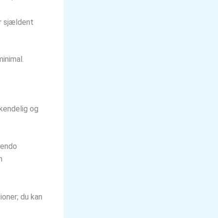
r sjældent
inimal.
nkendelig og
cendo
n
ioner; du kan