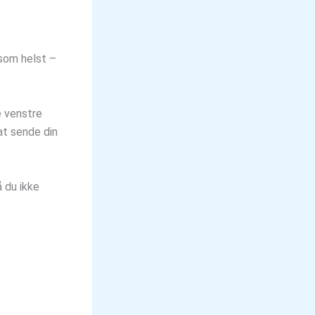
 som helst –
e venstre
 at sende din
 du ikke