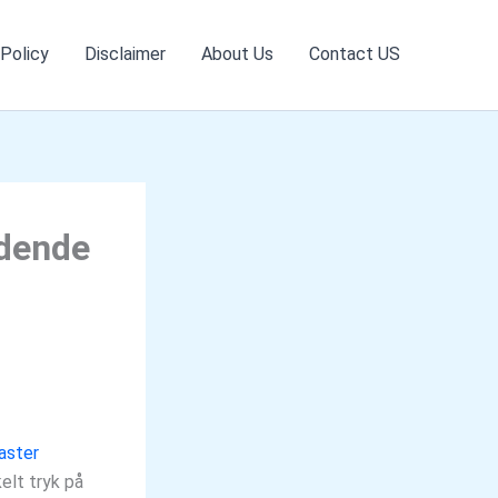
 Policy
Disclaimer
About Us
Contact US
ndende
aster
kelt tryk på