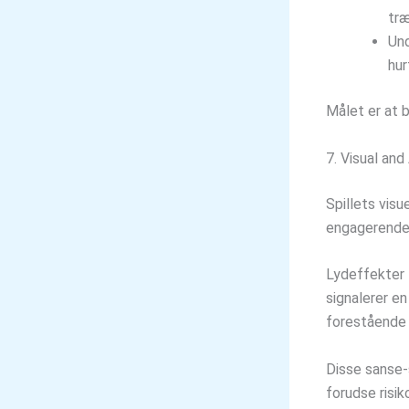
træ
Und
hur
Målet er at 
7. Visual an
Spillets visu
engagerende
Lydeffekter 
signalerer e
forestående 
Disse sanse-s
forudse risi