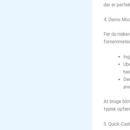
der er perfekt
4. Demo Mod
Før du risike
fornemmelse 
Ing
Ube
has
Den
øve
At bruge blot
typisk opføre
5. Quick‑Cas