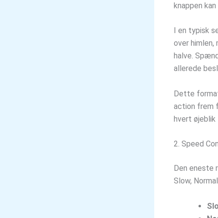
knappen kan b
I en typisk s
over himlen, 
halve. Spændi
allerede besl
Dette format 
action frem f
hvert øjeblik 
2. Speed Con
Den eneste re
Slow, Normal,
Sl