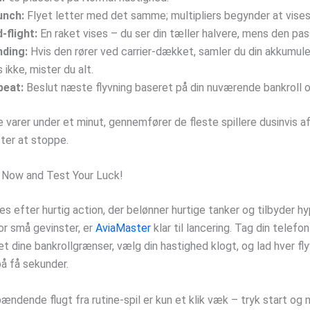
unch:
Flyet letter med det samme; multipliers begynder at vises
‑flight:
En raket vises – du ser din tæller halvere, mens den pas
nding:
Hvis den rører ved carrier-dækket, samler du din akkumule
s ikke, mister du alt.
peat:
Beslut næste flyvning baseret på din nuværende bankroll 
 varer under et minut, gennemfører de fleste spillere dusinvis af 
tter at stoppe.
 Now and Test Your Luck!
s efter hurtig action, der belønner hurtige tanker og tilbyder h
or små gevinster, er
AviaMaster
klar til lancering. Tag din telefon
t dine bankrollgrænser, vælg din hastighed klogt, og lad hver fl
å få sekunder.
ændende flugt fra rutine-spil er kun et klik væk – tryk start og