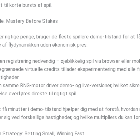
 til korte bursts af spil.
e: Mastery Before Stakes
rer rigtige penge, bruger de fleste spillere demo-tilstand for at f
af flydynamikken uden økonomisk pres.
en registrering nødvendig – øjeblikkelig spil via browser eller mob
grænsede virtuelle credits tillader eksperimentering med alle fi
tigheder.
 samme RNG-motor driver demo- og live-versioner, hvilket sikrer,
lse overføres direkte til rigtigt spil.
 få minutter i demo-tilstand hjælper dig med at forstå, hvordan 
r sig ved forskellige hastigheder, og hvilke multipliers du kan fo
h Strategy: Betting Small, Winning Fast