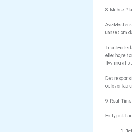
8. Mobile Pl
AviaMaster’s
uanset om du
Touch-interfa
eller højre f
flyvning af s
Det responsiv
oplever lag u
9. Real‑Time
En typisk hur
Bet