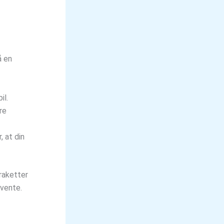
å en
il.
re
 at din
raketter
rvente.