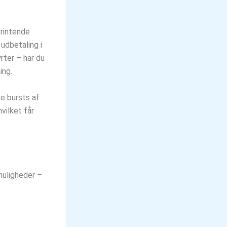
printende
 udbetaling i
rter – har du
ing.
te bursts af
vilket får
 muligheder –