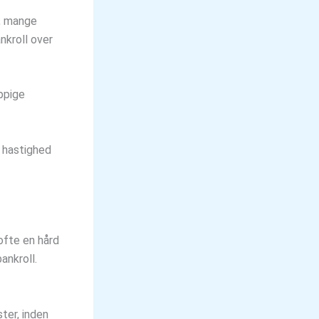
s, mange
nkroll over
yppige
l hastighed
 ofte en hård
ankroll.
ster, inden