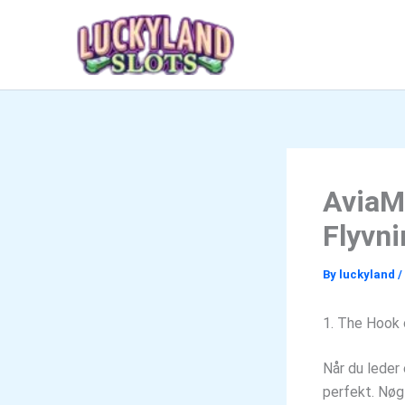
Skip
to
content
AviaM
Flyvni
By
luckyland
/
1. The Hook 
Når du leder 
perfekt. Nøgl