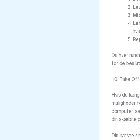
La
Mid
La
hvi
Re
Da hver runde
før de beslu
10. Take Off
Hvis du længe
muligheder f
computer, sæ
din skæbne p
Din næste sp