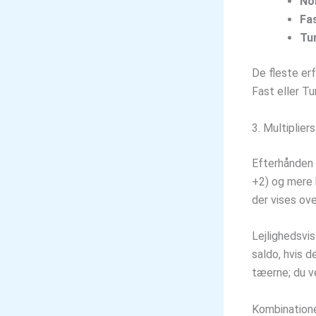
No
Fas
Tu
De fleste erf
Fast eller Tu
3. Multiplie
Efterhånden 
+2) og mere k
der vises ove
Lejlighedsvis
saldo, hvis 
tæerne; du ve
Kombinatione