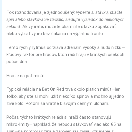
Tok rozhodovania je zjednodušený:
vyberte si stávku, stlačte
spin alebo stávkovacie tlačidlo, sledujte výsledok do niekoľkých
sekúnd.
Ak vyhráte, môžete okamžite stávku zopakovať
alebo vybrať výhru bez čakania na výplatnú frontu.
Tento rýchly rytmus udržiava adrenalín vysoký a nudu nízku—
kľúčový faktor pre hráčov, ktorí radi hrajú v krátkych úsekoch
počas dňa.
Hranie na päť minút
Typická relácia na Bet On Red trvá okolo piatich minút—len
toľko, aby ste si mohli užiť niekoľko spinov a možno aj jedno
živé kolo. Potom sa vrátite k svojim denným úlohám.
Počas týchto krátkych relácií si hráči často stanovujú
mikro‑limity—napríklad, že nebudú stávkovať viac ako €5 na
spin—na kontrolu rizika a zároveň si užívajú vzrušenie z