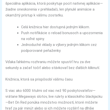
špeciálna aplikácia, ktorá poskytuje pocit nativnej aplikácie—
žiadne oneskorenia v prehliadači, len plynulé animácie a
okamžitý prístup k vášmu zostatku.
Celá knižnica hier dostupná jedným klikom.
Push notifikácie o reload bonusoch a upozornenia
na voľné spiny.
Jednoduché vklady a výbery jedným klikom cez
podporované peňaženky.
Vďaka ľahkému rozhraniu môžete spustiť hru za dve
sekundy a začať točiť alebo stávkovať bez ďalších kliknutí.
Knižnica, ktorá sa prispôsobí vášmu času
S viac ako 6000 titulmi od viac než 90 poskytovateľov—
vrátane Megaways slotov, live rulety a klasického blackjacku
—Bet On Red ponúka množstvo možností, ktoré môžete
hrať za pár minút alebo si ich môžete rozšíriť na dlhšie