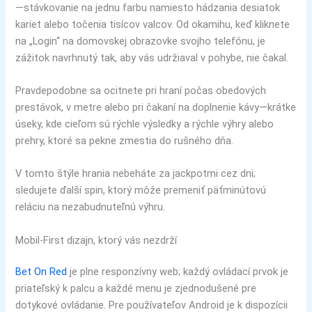
—stávkovanie na jednu farbu namiesto hádzania desiatok
kariet alebo točenia tisícov valcov. Od okamihu, keď kliknete
na „Login“ na domovskej obrazovke svojho telefónu, je
zážitok navrhnutý tak, aby vás udržiaval v pohybe, nie čakal.
Pravdepodobne sa ocitnete pri hraní počas obedových
prestávok, v metre alebo pri čakaní na doplnenie kávy—krátke
úseky, kde cieľom sú rýchle výsledky a rýchle výhry alebo
prehry, ktoré sa pekne zmestia do rušného dňa.
V tomto štýle hrania nebeháte za jackpotmi cez dni;
sledujete ďalší spin, ktorý môže premeniť päťminútovú
reláciu na nezabudnuteľnú výhru.
Mobil‑First dizajn, ktorý vás nezdrží
Bet On Red
je plne responzívny web; každý ovládací prvok je
priateľský k palcu a každé menu je zjednodušené pre
dotykové ovládanie. Pre používateľov Android je k dispozícii