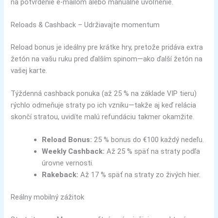
na potvrdenie e-mailom alebo manuálne uvoľnenie.
Reloads & Cashback – Udržiavajte momentum
Reload bonus je ideálny pre krátke hry, pretože pridáva extra
žetón na vašu ruku pred ďalším spinom—ako ďalší žetón na
vašej karte.
Týždenná cashback ponuka (až 25 % na základe VIP tieru)
rýchlo odmeňuje straty po ich vzniku—takže aj keď relácia
skončí stratou, uvidíte malú refundáciu takmer okamžite.
Reload Bonus:
25 % bonus do €100 každý nedeľu.
Weekly Cashback:
Až 25 % späť na straty podľa
úrovne vernosti.
Rakeback:
Až 17 % späť na straty zo živých hier.
Reálny mobilný zážitok