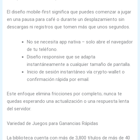
El diseño mobile-first significa que puedes comenzar a jugar
en una pausa para café o durante un desplazamiento sin
descargas ni registros que tomen más que unos segundos.
No se necesita app nativa – solo abre el navegador
de tu teléfono.
Diseño responsive que se adapta
instantáneamente a cualquier tamaño de pantalla.
Inicio de sesión instantáneo vía crypto‑wallet o
confirmación rápida por email.
Este enfoque elimina fricciones por completo; nunca te
quedas esperando una actualización o una respuesta lenta
del servidor.
Variedad de Juegos para Ganancias Rápidas
La biblioteca cuenta con más de 3,800 títulos de más de 40