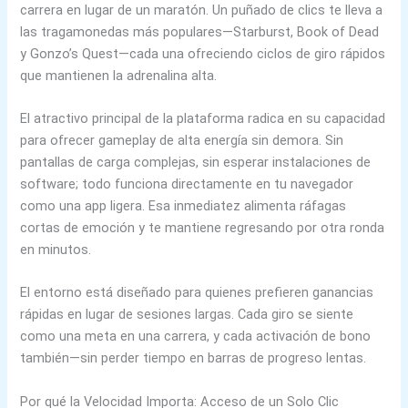
carrera en lugar de un maratón. Un puñado de clics te lleva a
las tragamonedas más populares—Starburst, Book of Dead
y Gonzo’s Quest—cada una ofreciendo ciclos de giro rápidos
que mantienen la adrenalina alta.
El atractivo principal de la plataforma radica en su capacidad
para ofrecer gameplay de alta energía sin demora. Sin
pantallas de carga complejas, sin esperar instalaciones de
software; todo funciona directamente en tu navegador
como una app ligera. Esa inmediatez alimenta ráfagas
cortas de emoción y te mantiene regresando por otra ronda
en minutos.
El entorno está diseñado para quienes prefieren ganancias
rápidas en lugar de sesiones largas. Cada giro se siente
como una meta en una carrera, y cada activación de bono
también—sin perder tiempo en barras de progreso lentas.
Por qué la Velocidad Importa: Acceso de un Solo Clic