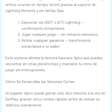
retiros ocurren en tiempo récord gracias al soporte de
Lightning Network y sin tarifas fijas.
Depositar vía USDT o BTC Lightning –
confirmación instantánea.
Jugar cualquier juego – sin retrasos bancarios.
Retirar cualquier ganancia – transferencia
instantánea a tu wallet.
Este sistema elimina la demora bancaria típica que puedes
encontrar en otras plataformas y mantiene tu ritmo de
juego sin interrupciones.
Cómo Se Desarrollan las Sesiones Cortas
Un jugador típico puede gastar solo diez minutos a la vez en
BetPlay, girando cinco rondas rápidas antes de revisar su
teléfono nuevamente.