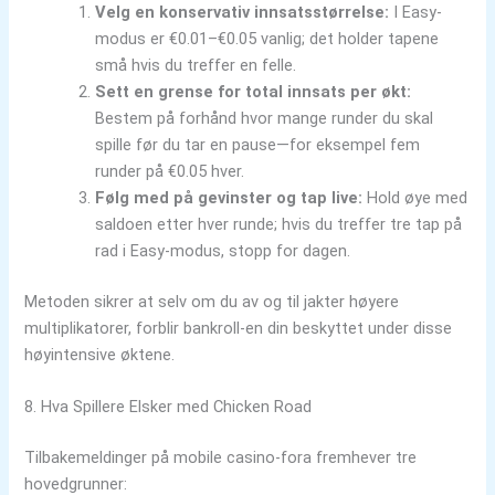
Velg en konservativ innsatsstørrelse:
I Easy-
modus er €0.01–€0.05 vanlig; det holder tapene
små hvis du treffer en felle.
Sett en grense for total innsats per økt:
Bestem på forhånd hvor mange runder du skal
spille før du tar en pause—for eksempel fem
runder på €0.05 hver.
Følg med på gevinster og tap live:
Hold øye med
saldoen etter hver runde; hvis du treffer tre tap på
rad i Easy-modus, stopp for dagen.
Metoden sikrer at selv om du av og til jakter høyere
multiplikatorer, forblir bankroll‑en din beskyttet under disse
høyintensive øktene.
8. Hva Spillere Elsker med Chicken Road
Tilbakemeldinger på mobile casino-fora fremhever tre
hovedgrunner: