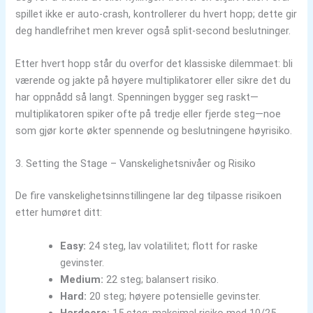
spillet ikke er auto‑crash, kontrollerer du hvert hopp; dette gir
deg handlefrihet men krever også split‑second beslutninger.
Etter hvert hopp står du overfor det klassiske dilemmaet: bli
værende og jakte på høyere multiplikatorer eller sikre det du
har oppnådd så langt. Spenningen bygger seg raskt—
multiplikatoren spiker ofte på tredje eller fjerde steg—noe
som gjør korte økter spennende og beslutningene høyrisiko.
3. Setting the Stage – Vanskelighetsnivåer og Risiko
De fire vanskelighetsinnstillingene lar deg tilpasse risikoen
etter humøret ditt:
Easy:
24 steg, lav volatilitet; flott for raske
gevinster.
Medium:
22 steg; balansert risiko.
Hard:
20 steg; høyere potensielle gevinster.
Hardcore:
15 steg; maksimal risiko med 10/25