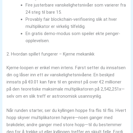
Fire justerbare vanskelighetsnivåer som varierer fra
24 steg til bare 15.
Provably fair blockchain-verifisering slik at hver
multiplikator er virkelig tilfeldig.
En gratis demo-modus som speiler ekte penger-
opplevelsen.
2. Hvordan spillet fungerer – Kjerne mekanikk
Kjerne-loopen er enkel men intens. Først setter du innsatsen
din og låser inn ett av vanskelighetsnivåene. En beskjed
innsats på €0.01 kan føre til en gevinst på over €2 millioner
på den teoretiske maksimale multiplikatoren på 2,542,251x—
selv om en slik treff er astronomisk usannsynlig.
Når runden starter, ser du kyllingen hoppe fra flis til flis. Hvert
hopp skyver multiplikatoren høyere—noen ganger med
brøkdeler, andre ganger med store hopp—til du bestemmer
deg for å trekke ut eller kyllingen treffer en skjult felle. Fordi