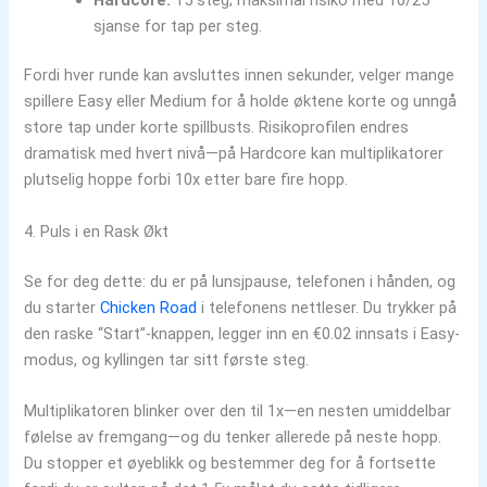
sjanse for tap per steg.
Fordi hver runde kan avsluttes innen sekunder, velger mange
spillere Easy eller Medium for å holde øktene korte og unngå
store tap under korte spillbusts. Risikoprofilen endres
dramatisk med hvert nivå—på Hardcore kan multiplikatorer
plutselig hoppe forbi 10x etter bare fire hopp.
4. Puls i en Rask Økt
Se for deg dette: du er på lunsjpause, telefonen i hånden, og
du starter
Chicken Road
i telefonens nettleser. Du trykker på
den raske “Start”-knappen, legger inn en €0.02 innsats i Easy-
modus, og kyllingen tar sitt første steg.
Multiplikatoren blinker over den til 1x—en nesten umiddelbar
følelse av fremgang—og du tenker allerede på neste hopp.
Du stopper et øyeblikk og bestemmer deg for å fortsette