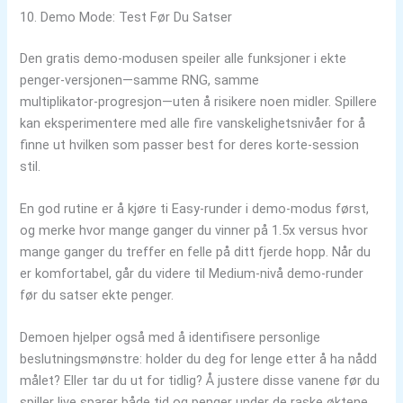
10. Demo Mode: Test Før Du Satser
Den gratis demo-modusen speiler alle funksjoner i ekte
penger-versjonen—samme RNG, samme
multiplikator‑progresjon—uten å risikere noen midler. Spillere
kan eksperimentere med alle fire vanskelighetsnivåer for å
finne ut hvilken som passer best for deres korte‑session
stil.
En god rutine er å kjøre ti Easy-runder i demo-modus først,
og merke hvor mange ganger du vinner på 1.5x versus hvor
mange ganger du treffer en felle på ditt fjerde hopp. Når du
er komfortabel, går du videre til Medium‑nivå demo-runder
før du satser ekte penger.
Demoen hjelper også med å identifisere personlige
beslutningsmønstre: holder du deg for lenge etter å ha nådd
målet? Eller tar du ut for tidlig? Å justere disse vanene før du
spiller live sparer både tid og penger under de raske øktene.