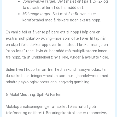
Conservative target:
Sett målet ditt på 1.5x–2x og
ta ut raskt etter at du har nådd det.
Mid‑range target:
Sikt mot 3x–5x hvis du er
komfortabel med å risikere noen ekstra hopp.
En vanlig feil er å vente på bare ett til hopp i håp om en
ekstra multiplikator‑økning—noe som ofte fører til tap når
en skjult felle dukker opp uventet. I stedet bruker mange en
“stop‑loss”-regel: hvis du har nådd målmultiplikatoren innen
tre hopp, ta ut umiddelbart; hvis ikke, vurder å avslutte tidlig.
Siden hvert hopp tar omtrent ett sekund i Easy-modus, tar
du raske beslutninger—nesten som hurtighandel—men med
mindre psykologisk press enn langvarig gambling.
6. Mobil Mestring: Spill På Farten
Mobiloptimaliseringen gjør at spillet føles naturlig på
telefoner og nettbrett. Berøringskontrollene er responsive;