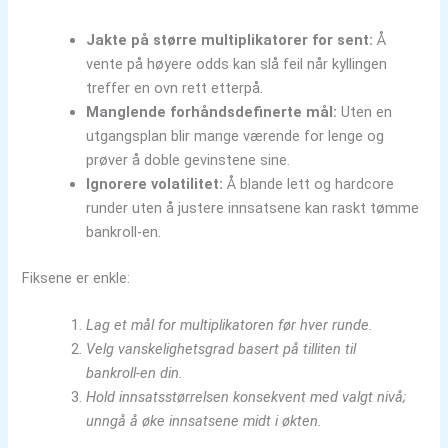
Jakte på større multiplikatorer for sent:
Å
vente på høyere odds kan slå feil når kyllingen
treffer en ovn rett etterpå.
Manglende forhåndsdefinerte mål:
Uten en
utgangsplan blir mange værende for lenge og
prøver å doble gevinstene sine.
Ignorere volatilitet:
Å blande lett og hardcore
runder uten å justere innsatsene kan raskt tømme
bankroll‑en.
Fiksene er enkle:
Lag et mål for multiplikatoren før hver runde.
Velg vanskelighetsgrad basert på tilliten til
bankroll‑en din.
Hold innsatsstørrelsen konsekvent med valgt nivå;
unngå å øke innsatsene midt i økten.