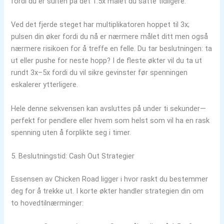
fordi du er sulten på det 1.5x målet du satte tidligere.
Ved det fjerde steget har multiplikatoren hoppet til 3x;
pulsen din øker fordi du nå er nærmere målet ditt men også
nærmere risikoen for å treffe en felle. Du tar beslutningen: ta
ut eller pushe for neste hopp? I de fleste økter vil du ta ut
rundt 3x–5x fordi du vil sikre gevinster før spenningen
eskalerer ytterligere.
Hele denne sekvensen kan avsluttes på under ti sekunder—
perfekt for pendlere eller hvem som helst som vil ha en rask
spenning uten å forplikte seg i timer.
5. Beslutningstid: Cash Out Strategier
Essensen av Chicken Road ligger i hvor raskt du bestemmer
deg for å trekke ut. I korte økter handler strategien din om
to hovedtilnærminger: