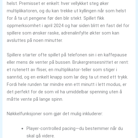
helst. Premisset er enkelt: hver vellykket steg øker
multiplikatoren, og du kan trekke ut kyllingen når som helst
for å ta ut pengene før den blir stekt. Spillet fikk
oppmerksomhet i april 2024 og har siden blitt en fast del for
spillere som ønsker raske, adrenalinfylte økter som kan
avsluttes på noen minutter.
Spillere starter ofte spillet på telefonen sin i en kaffepause
eller mens de venter på bussen. Brukergrensesnittet er rent:
et rutenett av fliser, en multiplikator-teller som stiger i
sanntid, og en enkelt knapp som lar deg ta ut med ett trykk.
Fordi hele runden tar mindre enn ett minutt i lett modus, er
det perfekt for de som vil ha umiddelbar spenning uten å
måtte vente på lange spinn.
Nøkkelfunksjoner som gjør det mulig inkluderer:
Player‑controlled pacing—du bestemmer når du
skal gå videre.