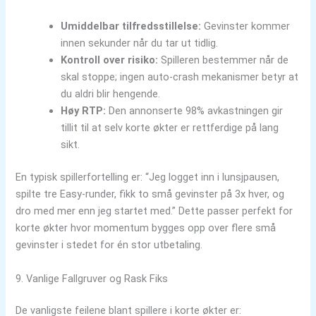
Umiddelbar tilfredsstillelse:
Gevinster kommer
innen sekunder når du tar ut tidlig.
Kontroll over risiko:
Spilleren bestemmer når de
skal stoppe; ingen auto‑crash mekanismer betyr at
du aldri blir hengende.
Høy RTP:
Den annonserte 98% avkastningen gir
tillit til at selv korte økter er rettferdige på lang
sikt.
En typisk spillerfortelling er: “Jeg logget inn i lunsjpausen,
spilte tre Easy-runder, fikk to små gevinster på 3x hver, og
dro med mer enn jeg startet med.” Dette passer perfekt for
korte økter hvor momentum bygges opp over flere små
gevinster i stedet for én stor utbetaling.
9. Vanlige Fallgruver og Rask Fiks
De vanligste feilene blant spillere i korte økter er: