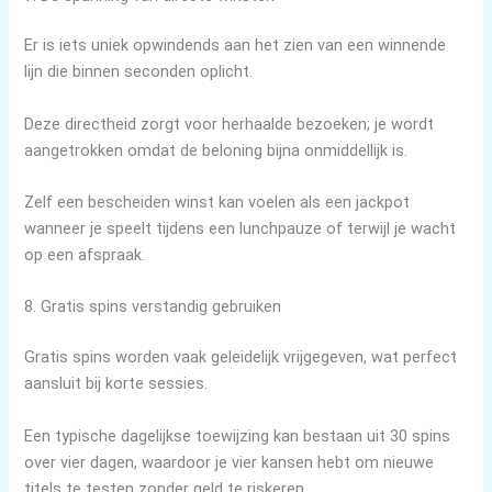
Er is iets uniek opwindends aan het zien van een winnende
lijn die binnen seconden oplicht.
Deze directheid zorgt voor herhaalde bezoeken; je wordt
aangetrokken omdat de beloning bijna onmiddellijk is.
Zelf een bescheiden winst kan voelen als een jackpot
wanneer je speelt tijdens een lunchpauze of terwijl je wacht
op een afspraak.
8. Gratis spins verstandig gebruiken
Gratis spins worden vaak geleidelijk vrijgegeven, wat perfect
aansluit bij korte sessies.
Een typische dagelijkse toewijzing kan bestaan uit 30 spins
over vier dagen, waardoor je vier kansen hebt om nieuwe
titels te testen zonder geld te riskeren.