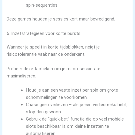
spin-sequenties.
Deze games houden je sessies kort maar bevredigend.
5. Inzetstrategieën voor korte bursts
Wanneer je speelt in korte tijdsblokken, neigt je
risicotolerantie vaak naar de onderkant.
Probeer deze tactieken om je micro‑sessies te
maximaliseren:
Houd je aan een vaste inzet per spin om grote
schommelingen te voorkomen.
Chase geen verliezen – als je een verliesreeks hebt,
stop dan gewoon.
Gebruik de “quick‑bet” functie die op veel mobiele
slots beschikbaar is om kleine inzetten te
automatiseren.