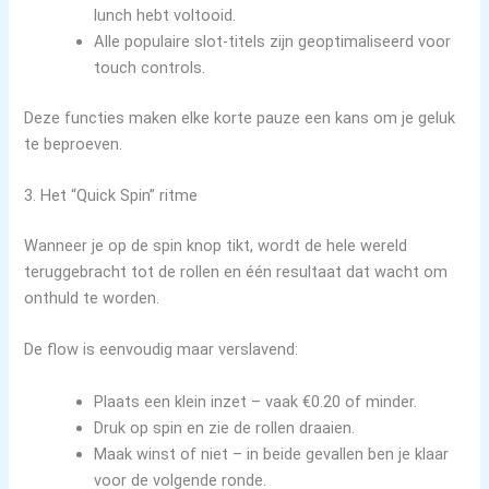
lunch hebt voltooid.
Alle populaire slot-titels zijn geoptimaliseerd voor
touch controls.
Deze functies maken elke korte pauze een kans om je geluk
te beproeven.
3. Het “Quick Spin” ritme
Wanneer je op de spin knop tikt, wordt de hele wereld
teruggebracht tot de rollen en één resultaat dat wacht om
onthuld te worden.
De flow is eenvoudig maar verslavend:
Plaats een klein inzet – vaak €0.20 of minder.
Druk op spin en zie de rollen draaien.
Maak winst of niet – in beide gevallen ben je klaar
voor de volgende ronde.