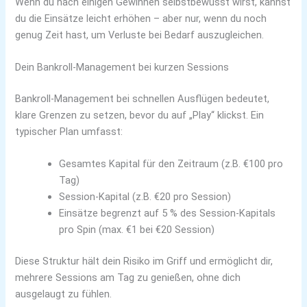
Wenn du nach einigen Gewinnen selbstbewusst wirst, kannst
du die Einsätze leicht erhöhen – aber nur, wenn du noch
genug Zeit hast, um Verluste bei Bedarf auszugleichen.
Dein Bankroll-Management bei kurzen Sessions
Bankroll-Management bei schnellen Ausflügen bedeutet,
klare Grenzen zu setzen, bevor du auf „Play“ klickst. Ein
typischer Plan umfasst:
Gesamtes Kapital für den Zeitraum (z.B. €100 pro
Tag)
Session‑Kapital (z.B. €20 pro Session)
Einsätze begrenzt auf 5 % des Session‑Kapitals
pro Spin (max. €1 bei €20 Session)
Diese Struktur hält dein Risiko im Griff und ermöglicht dir,
mehrere Sessions am Tag zu genießen, ohne dich
ausgelaugt zu fühlen.