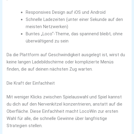
Responsives Design auf iOS und Android
Schnelle Ladezeiten (unter einer Sekunde auf den
meisten Netzwerken)
Buntes „Loco“-Theme, das spannend bleibt, ohne
überwältigend zu sein
Da die Plattform auf Geschwindigkeit ausgelegt ist, wirst du
keine langen Ladebildschirme oder komplizierte Menüs
finden, die auf deinen nächsten Zug warten.
Die Kraft der Einfachheit
Mit weniger Klicks zwischen Spielauswahl und Spiel kannst
du dich auf den Nervenkitzel konzentrieren, anstatt auf die
Oberfläche. Diese Einfachheit macht LocoWin zur ersten
Wahl für alle, die schnelle Gewinne über langfristige
Strategien stellen.