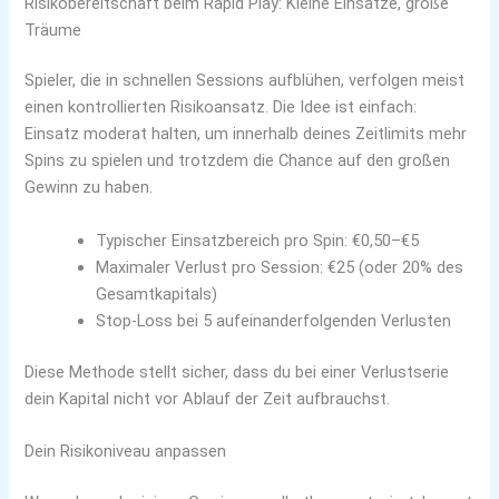
Risikobereitschaft beim Rapid Play: Kleine Einsätze, große
Träume
Spieler, die in schnellen Sessions aufblühen, verfolgen meist
einen kontrollierten Risikoansatz. Die Idee ist einfach:
Einsatz moderat halten, um innerhalb deines Zeitlimits mehr
Spins zu spielen und trotzdem die Chance auf den großen
Gewinn zu haben.
Typischer Einsatzbereich pro Spin: €0,50–€5
Maximaler Verlust pro Session: €25 (oder 20% des
Gesamtkapitals)
Stop‑Loss bei 5 aufeinanderfolgenden Verlusten
Diese Methode stellt sicher, dass du bei einer Verlustserie
dein Kapital nicht vor Ablauf der Zeit aufbrauchst.
Dein Risikoniveau anpassen