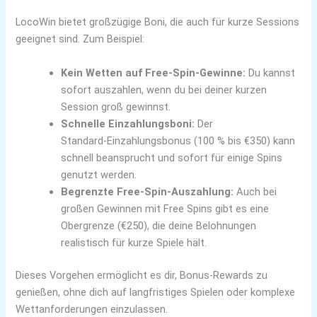
LocoWin bietet großzügige Boni, die auch für kurze Sessions
geeignet sind. Zum Beispiel:
Kein Wetten auf Free‑Spin‑Gewinne:
Du kannst
sofort auszahlen, wenn du bei deiner kurzen
Session groß gewinnst.
Schnelle Einzahlungsboni:
Der
Standard‑Einzahlungsbonus (100 % bis €350) kann
schnell beansprucht und sofort für einige Spins
genutzt werden.
Begrenzte Free‑Spin‑Auszahlung:
Auch bei
großen Gewinnen mit Free Spins gibt es eine
Obergrenze (€250), die deine Belohnungen
realistisch für kurze Spiele hält.
Dieses Vorgehen ermöglicht es dir, Bonus‑Rewards zu
genießen, ohne dich auf langfristiges Spielen oder komplexe
Wettanforderungen einzulassen.