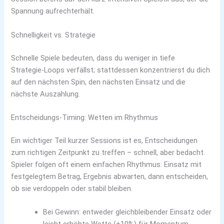
Spannung aufrechterhält.
Schnelligkeit vs. Strategie
Schnelle Spiele bedeuten, dass du weniger in tiefe
Strategie‑Loops verfällst; stattdessen konzentrierst du dich
auf den nächsten Spin, den nächsten Einsatz und die
nächste Auszahlung.
Entscheidungs‑Timing: Wetten im Rhythmus
Ein wichtiger Teil kurzer Sessions ist es, Entscheidungen
zum richtigen Zeitpunkt zu treffen – schnell, aber bedacht.
Spieler folgen oft einem einfachen Rhythmus: Einsatz mit
festgelegtem Betrag, Ergebnis abwarten, dann entscheiden,
ob sie verdoppeln oder stabil bleiben.
Bei Gewinn: entweder gleichbleibender Einsatz oder