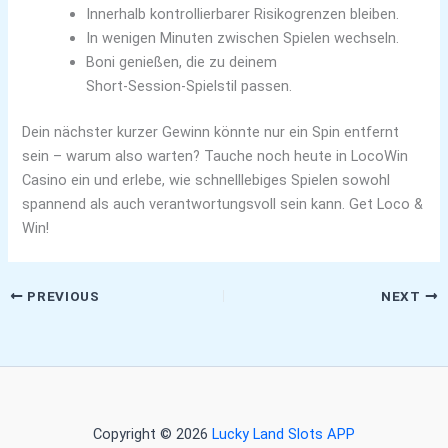
Innerhalb kontrollierbarer Risikogrenzen bleiben.
In wenigen Minuten zwischen Spielen wechseln.
Boni genießen, die zu deinem
Short‑Session‑Spielstil passen.
Dein nächster kurzer Gewinn könnte nur ein Spin entfernt
sein – warum also warten? Tauche noch heute in LocoWin
Casino ein und erlebe, wie schnelllebiges Spielen sowohl
spannend als auch verantwortungsvoll sein kann. Get Loco &
Win!
PREVIOUS
NEXT
Copyright © 2026
Lucky Land Slots APP