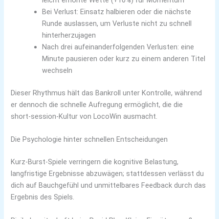
leicht erhöhte Wette (+10%) für Momentum
Bei Verlust: Einsatz halbieren oder die nächste
Runde auslassen, um Verluste nicht zu schnell
hinterherzujagen
Nach drei aufeinanderfolgenden Verlusten: eine
Minute pausieren oder kurz zu einem anderen Titel
wechseln
Dieser Rhythmus hält das Bankroll unter Kontrolle, während
er dennoch die schnelle Aufregung ermöglicht, die die
short‑session‑Kultur von LocoWin ausmacht.
Die Psychologie hinter schnellen Entscheidungen
Kurz‑Burst‑Spiele verringern die kognitive Belastung,
langfristige Ergebnisse abzuwägen; stattdessen verlässt du
dich auf Bauchgefühl und unmittelbares Feedback durch das
Ergebnis des Spiels.