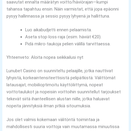
saavutat ennalta määrätyn voitto/häviörajan—kumpi
tahansa tapahtuu ensin. Näin varmistat, että jopa epäonni
pysyy hallinnassa ja sessio pysyy lyhyenä ja hallittuna.
Luo aikabudjetti ennen pelaamista.
Aseta stop-loss-raja (esim. häviät €20).
Pidä mikro-taukoja pelien välillä tarvittaessa.
Yhteenveto: Aloita nopea seikkailusi nyt
Lunubet Casino on suunniteltu pelaajille, jotka nauttivat
lyhyistä, korkeaintensiteettisistä pelipätkistä. Välittömät
latausajat, mobiilioptimoitu käyttöliittymä, nopeat
voittotaulukot ja nopeisiin voittoihin suunnitellut tarjoukset
tekevät siitä ihanteellisen alustan niille, jotka haluavat
nopeita jännityksiä ilman pitkiä sitoumuksia.
Jos olet valmis kokemaan välitöntä toimintaa ja
mahdollisesti suuria voittoja vain muutamassa minuutissa