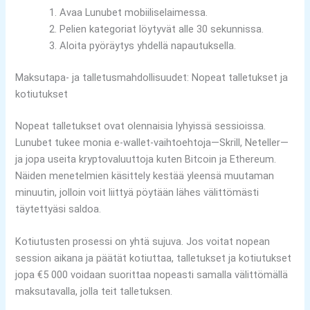
Avaa Lunubet mobiiliselaimessa.
Pelien kategoriat löytyvät alle 30 sekunnissa.
Aloita pyöräytys yhdellä napautuksella.
Maksutapa- ja talletusmahdollisuudet: Nopeat talletukset ja
kotiutukset
Nopeat talletukset ovat olennaisia lyhyissä sessioissa.
Lunubet tukee monia e-wallet‑vaihtoehtoja—Skrill, Neteller—
ja jopa useita kryptovaluuttoja kuten Bitcoin ja Ethereum.
Näiden menetelmien käsittely kestää yleensä muutaman
minuutin, jolloin voit liittyä pöytään lähes välittömästi
täytettyäsi saldoa.
Kotiutusten prosessi on yhtä sujuva. Jos voitat nopean
session aikana ja päätät kotiuttaa, talletukset ja kotiutukset
jopa €5 000 voidaan suorittaa nopeasti samalla välittömällä
maksutavalla, jolla teit talletuksen.