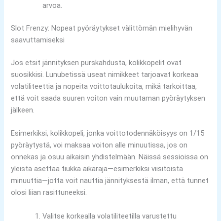
arvoa.
Slot Frenzy: Nopeat pyöräytykset välittömän mielihyvän
saavuttamiseksi
Jos etsit jännityksen purskahdusta, kolikkopelit ovat
suosikkisi. Lunubetissä useat nimikkeet tarjoavat korkeaa
volatiliteettia ja nopeita voittotaulukoita, mikä tarkoittaa,
että voit saada suuren voiton vain muutaman pyöräytyksen
jälkeen.
Esimerkiksi, kolikkopeli, jonka voittotodennäköisyys on 1/15
pyöräytystä, voi maksaa voiton alle minuutissa, jos on
onnekas ja osuu aikaisin yhdistelmään. Näissä sessioissa on
yleistä asettaa tiukka aikaraja—esimerkiksi viisitoista
minuuttia—jotta voit nauttia jännityksestä ilman, että tunnet
olosi liian rasittuneeksi.
Valitse korkealla volatiliteetilla varustettu