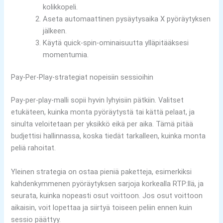
kolikkopeli.
Aseta automaattinen pysäytysaika X pyöräytyksen
jälkeen.
Käytä quick‑spin‑ominaisuutta ylläpitääksesi
momentumia.
Pay‑Per‑Play-strategiat nopeisiin sessioihin
Pay‑per‑play-malli sopii hyvin lyhyisiin pätkiin. Valitset
etukäteen, kuinka monta pyöräytystä tai kättä pelaat, ja
sinulta veloitetaan per yksikkö eikä per aika. Tämä pitää
budjettisi hallinnassa, koska tiedät tarkalleen, kuinka monta
peliä rahoitat.
Yleinen strategia on ostaa pieniä paketteja, esimerkiksi
kahdenkymmenen pyöräytyksen sarjoja korkealla RTP:llä, ja
seurata, kuinka nopeasti osut voittoon. Jos osut voittoon
aikaisin, voit lopettaa ja siirtyä toiseen peliin ennen kuin
sessio päättyy.