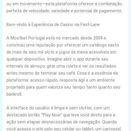
ou em movimento—esta plataforma oferece a combinação
perfeita de velocidade, variedade e potencial de pagamento.
Bem-vindo à Experiência de Casino na Fast‑Lane
A Mostbet Portugal está no mercado desde 2009 e
construiu uma reputação por oferecer um catálogo vasto
de mais de seis mil slots e jogos de mesa acessíveis em
qualquer dispositivo. Imagine abrir o app durante seu
intervalo de almoço, girar uma roleta e ver os resultados
antes mesmo de terminar seu café. Essa é a essência da
plataforma: acesso rápido, resposta ágil e um ambiente
projetado para quem valoriza seu tempo tanto quanto seu
bankroll.
A interface do usuário é limpa e sem clutter, com um
destacado botão “Play Now” que leva você direto para a
ação sem etapas desnecessárias de navegação. Quando
você acessa o site pelo seu celular ou tablet, um carrossel