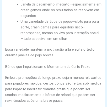
Janela de pagamento imediato—especialmente em
crash games onde os resultados se resolvem em
segundos.
Uma variedade de tipos de jogos—slots para pura
sorte, crash games para equilíbrio risco–
recompensa, mesas ao vivo para interação social
—tudo acessível em um olhar.
Essa variedade mantém a motivação alta e evita o tédio
durante janelas de jogo breves.
Bônus que Impulsionam o Momentum de Curto Prazo
Embora promoções de longo prazo sejam menos relevantes
para jogadores rápidos, certos bônus são feitos sob medida
para impacto imediato: rodadas grátis que podem ser
usadas imediatamente e bônus de reload que podem ser
reivindicados após uma breve pausa.