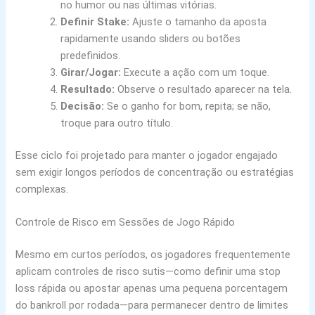
no humor ou nas últimas vitórias.
Definir Stake:
Ajuste o tamanho da aposta
rapidamente usando sliders ou botões
predefinidos.
Girar/Jogar:
Execute a ação com um toque.
Resultado:
Observe o resultado aparecer na tela.
Decisão:
Se o ganho for bom, repita; se não,
troque para outro título.
Esse ciclo foi projetado para manter o jogador engajado
sem exigir longos períodos de concentração ou estratégias
complexas.
Controle de Risco em Sessões de Jogo Rápido
Mesmo em curtos períodos, os jogadores frequentemente
aplicam controles de risco sutis—como definir uma stop
loss rápida ou apostar apenas uma pequena porcentagem
do bankroll por rodada—para permanecer dentro de limites