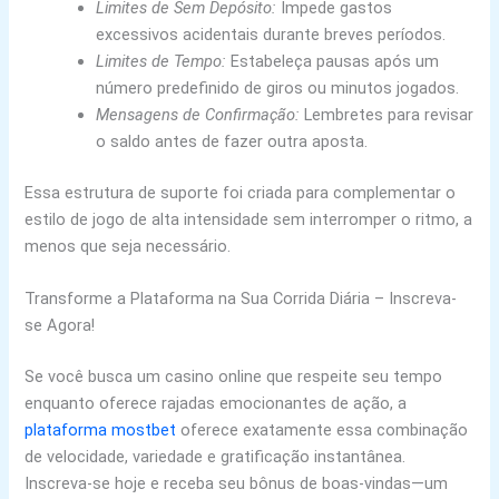
Limites de Sem Depósito:
Impede gastos
excessivos acidentais durante breves períodos.
Limites de Tempo:
Estabeleça pausas após um
número predefinido de giros ou minutos jogados.
Mensagens de Confirmação:
Lembretes para revisar
o saldo antes de fazer outra aposta.
Essa estrutura de suporte foi criada para complementar o
estilo de jogo de alta intensidade sem interromper o ritmo, a
menos que seja necessário.
Transforme a Plataforma na Sua Corrida Diária – Inscreva-
se Agora!
Se você busca um casino online que respeite seu tempo
enquanto oferece rajadas emocionantes de ação, a
plataforma mostbet
oferece exatamente essa combinação
de velocidade, variedade e gratificação instantânea.
Inscreva-se hoje e receba seu bônus de boas-vindas—um