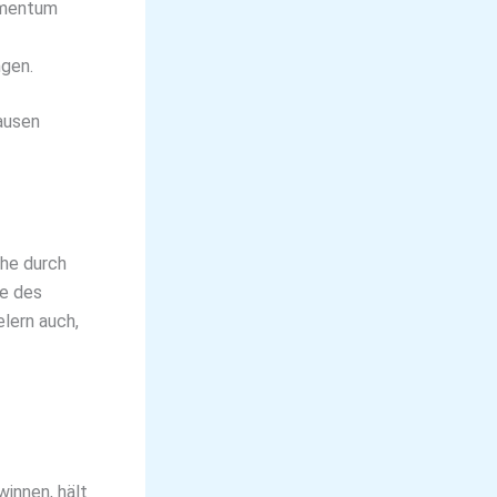
Momentum
ngen.
Pausen
che durch
ue des
lern auch,
winnen, hält