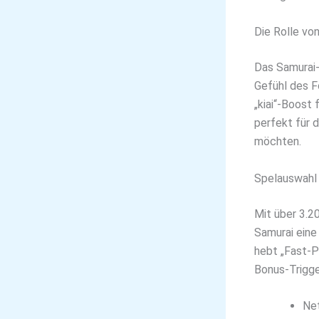
Die Rolle vo
Das Samurai‑
Gefühl des F
„kiai“‑Boost
perfekt für 
möchten.
Spelauswahl 
Mit über 3.2
Samurai eine 
hebt „Fast‑P
Bonus‑Trigge
Net