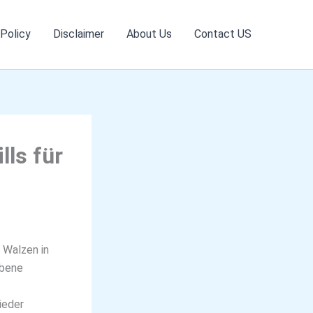
 Policy
Disclaimer
About Us
Contact US
lls für
 Walzen in
ebene
ieder