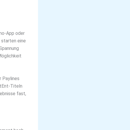
ino-App oder
 starten eine
e Spannung
Möglichkeit
r Paylines
tEnt‑Titeln
ebnisse fast,