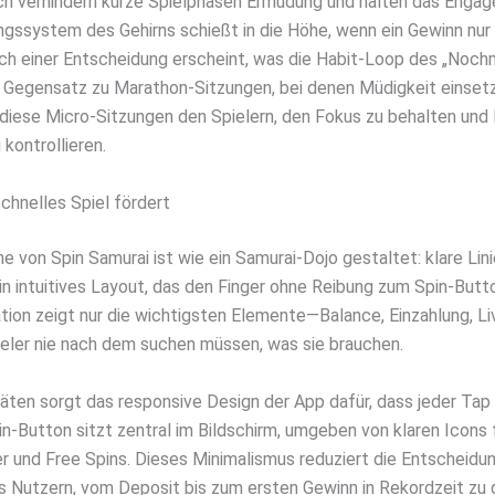
h verhindern kurze Spielphasen Ermüdung und halten das Enga
gssystem des Gehirns schießt in die Höhe, wenn ein Gewinn nur
 einer Entscheidung erscheint, was die Habit‑Loop des „Nochm
m Gegensatz zu Marathon‑Sitzungen, bei denen Müdigkeit einsetz
diese Micro‑Sitzungen den Spielern, den Fokus zu behalten und 
 kontrollieren.
chnelles Spiel fördert
e von Spin Samurai ist wie ein Samurai‑Dojo gestaltet: klare Lini
in intuitives Layout, das den Finger ohne Reibung zum Spin‑Butto
tion zeigt nur die wichtigsten Elemente—Balance, Einzahlung, L
ieler nie nach dem suchen müssen, was sie brauchen.
äten sorgt das responsive Design der App dafür, dass jeder Ta
in‑Button sitzt zentral im Bildschirm, umgeben von klaren Icons 
r und Free Spins. Dieses Minimalismus reduziert die Entscheidu
s Nutzern, vom Deposit bis zum ersten Gewinn in Rekordzeit zu 