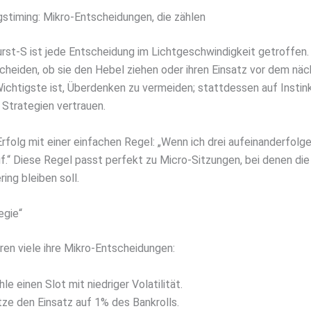
stiming: Mikro‑Entscheidungen, die zählen
urst‑S ist jede Entscheidung im Lichtgeschwindigkeit getroffen.
heiden, ob sie den Hebel ziehen oder ihren Einsatz vor dem näc
Wichtigste ist, Überdenken zu vermeiden; stattdessen auf Instin
 Strategien vertrauen.
Erfolg mit einer einfachen Regel: „Wenn ich drei aufeinanderfolg
uf.“ Diese Regel passt perfekt zu Micro‑Sitzungen, bei denen di
ing bleiben soll.
egie“
ren viele ihre Mikro‑Entscheidungen:
le einen Slot mit niedriger Volatilität.
ze den Einsatz auf 1% des Bankrolls.