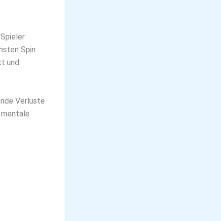
 Spieler
hsten Spin
kt und
ende Verluste
e mentale