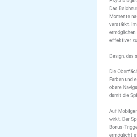
Psychologisc
Das Belohnun
Momente nach
verstärkt. I
ermöglichen 
effektiver zu
Design, das s
Die Oberfläch
Farben und e
obere Naviga
damit die Sp
Auf Mobilger
wirkt. Der Sp
Bonus‑Trigge
ermöglicht e