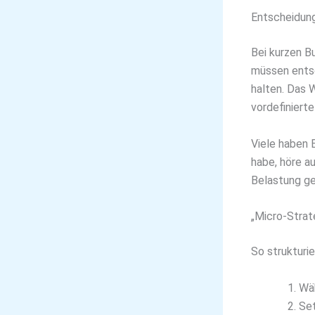
Entscheidung
Bei kurzen B
müssen entsc
halten. Das 
vordefinierte
Viele haben 
habe, höre a
Belastung ger
„Micro‑Strat
So strukturie
Wäh
Set