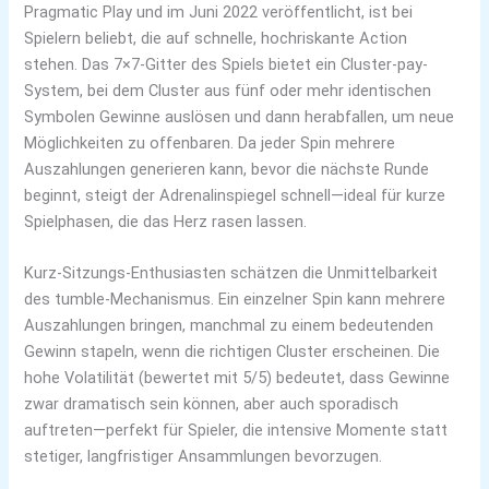
Pragmatic Play und im Juni 2022 veröffentlicht, ist bei
Spielern beliebt, die auf schnelle, hochriskante Action
stehen. Das 7×7-Gitter des Spiels bietet ein Cluster‑pay-
System, bei dem Cluster aus fünf oder mehr identischen
Symbolen Gewinne auslösen und dann herabfallen, um neue
Möglichkeiten zu offenbaren. Da jeder Spin mehrere
Auszahlungen generieren kann, bevor die nächste Runde
beginnt, steigt der Adrenalinspiegel schnell—ideal für kurze
Spielphasen, die das Herz rasen lassen.
Kurz‑Sitzungs-Enthusiasten schätzen die Unmittelbarkeit
des tumble-Mechanismus. Ein einzelner Spin kann mehrere
Auszahlungen bringen, manchmal zu einem bedeutenden
Gewinn stapeln, wenn die richtigen Cluster erscheinen. Die
hohe Volatilität (bewertet mit 5/5) bedeutet, dass Gewinne
zwar dramatisch sein können, aber auch sporadisch
auftreten—perfekt für Spieler, die intensive Momente statt
stetiger, langfristiger Ansammlungen bevorzugen.