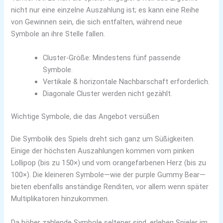
nicht nur eine einzelne Auszahlung ist; es kann eine Reihe
von Gewinnen sein, die sich entfalten, während neue
Symbole an ihre Stelle fallen.
Cluster-Größe: Mindestens fünf passende
Symbole.
Vertikale & horizontale Nachbarschaft erforderlich.
Diagonale Cluster werden nicht gezählt.
Wichtige Symbole, die das Angebot versüßen
Die Symbolik des Spiels dreht sich ganz um Süßigkeiten.
Einige der höchsten Auszahlungen kommen vom pinken
Lollipop (bis zu 150×) und vom orangefarbenen Herz (bis zu
100×). Die kleineren Symbole—wie der purple Gummy Bear—
bieten ebenfalls anständige Renditen, vor allem wenn später
Multiplikatoren hinzukommen.
Da höher zahlende Symbole seltener sind, erleben Spieler im