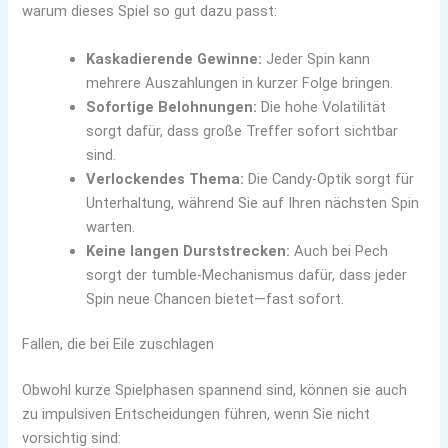
warum dieses Spiel so gut dazu passt:
Kaskadierende Gewinne:
Jeder Spin kann
mehrere Auszahlungen in kurzer Folge bringen.
Sofortige Belohnungen:
Die hohe Volatilität
sorgt dafür, dass große Treffer sofort sichtbar
sind.
Verlockendes Thema:
Die Candy-Optik sorgt für
Unterhaltung, während Sie auf Ihren nächsten Spin
warten.
Keine langen Durststrecken:
Auch bei Pech
sorgt der tumble-Mechanismus dafür, dass jeder
Spin neue Chancen bietet—fast sofort.
Fallen, die bei Eile zuschlagen
Obwohl kurze Spielphasen spannend sind, können sie auch
zu impulsiven Entscheidungen führen, wenn Sie nicht
vorsichtig sind: