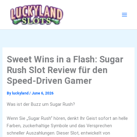
Skip
to
content
Sweet Wins in a Flash: Sugar
Rush Slot Review für den
Speed‑Driven Gamer
By
luckyland
/
June 6, 2026
Was ist der Buzz um Sugar Rush?
Wenn Sie „Sugar Rush“ hören, denkt Ihr Geist sofort an helle
Farben, zuckerhaltige Symbole und das Versprechen
schneller Auszahlungen. Dieser Slot, entwickelt von