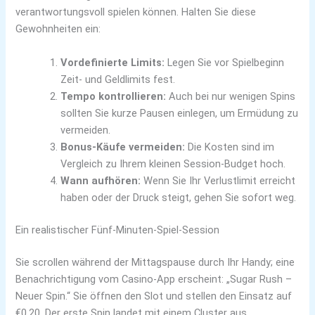
verantwortungsvoll spielen können. Halten Sie diese
Gewohnheiten ein:
Vordefinierte Limits:
Legen Sie vor Spielbeginn
Zeit- und Geldlimits fest.
Tempo kontrollieren:
Auch bei nur wenigen Spins
sollten Sie kurze Pausen einlegen, um Ermüdung zu
vermeiden.
Bonus-Käufe vermeiden:
Die Kosten sind im
Vergleich zu Ihrem kleinen Session-Budget hoch.
Wann aufhören:
Wenn Sie Ihr Verlustlimit erreicht
haben oder der Druck steigt, gehen Sie sofort weg.
Ein realistischer Fünf-Minuten-Spiel-Session
Sie scrollen während der Mittagspause durch Ihr Handy; eine
Benachrichtigung vom Casino-App erscheint: „Sugar Rush –
Neuer Spin.“ Sie öffnen den Slot und stellen den Einsatz auf
€0,20. Der erste Spin landet mit einem Cluster aus