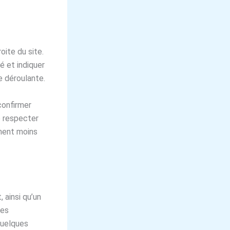
oite du site.
é et indiquer
e déroulante.
onfirmer
e respecter
ment moins
 ainsi qu’un
les
quelques