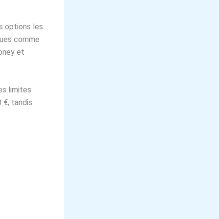
s options les
niques comme
oney et
s limites
 €, tandis