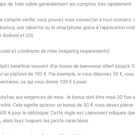
quipe de 1win valide généralement les comptes très rapidement.
re compte vérifié, vous pouvez vous connecter à tout moment, 
inateur, une tablette ou le smartphone grâce à l’application mob
r Android et iOS.
ccueil et conditions de mise (wagering requirements)
épôt bénéficie souvent d’un bonus de bienvenue allant jusqu’à 1
c un plafond de 100 €. Par exemple, si vous déposez 50 €, vous
entaires, ce qui vous donne 100 € à jouer.
utefois aux exigences de mise : le bonus doit être misé 30 fois 
retiré. Cela signifie qu’avec un bonus de 50 €, vous devez placer
 500 € pour le débloquer. Cette règle est clairement indiquée da
, alors lisez toujours les petits caractères.