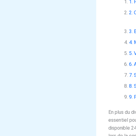
1. 
2. 
3. 
4. 
5. 
6. 
7. 
8. 
9. 
En plus du di
essentiel pou
disponible 24
lors de la co