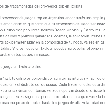
os de tragamonedas del proveedor top en 1xslots
el proveedor de juegos top en Argentina, encontrarás una amplia
 emocionantes que harán que tu experiencia de juego sea inolv
os títulos más populares incluyen “Mega Moolah” y “Starburst”, 
lta calidad y premios generosos. Además, la aplicación 1xslots a
ots apk permiten jugar en la comodidad de tu hogar, ya sea en tu
o tablet. Si eres nuevo en 1xslots, puedes aprovechar el bono si
probar estos juegos sin riesgo.
de juego en 1xslots online
 1xslots online es conocida por su interfaz intuitiva y fácil de us
navegación y el disfrute de los juegos. Cada tragamonedas está d
experiencia única, con temas variados que van desde el clásico 
os jugadores en Argentina pueden disfrutar de una gran variedad 
sicas máquinas de frutas hasta los juegos de alta volatilidad co