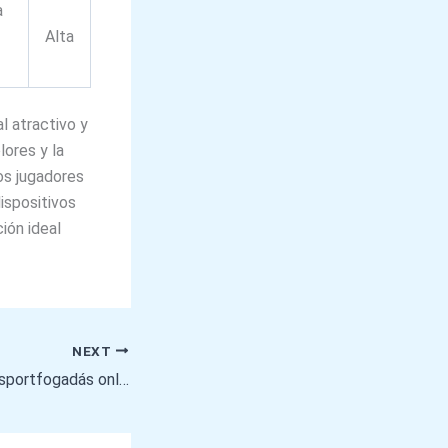
a
Alta
l atractivo y
lores y la
los jugadores
ispositivos
ión ideal
NEXT
Boabet kaszinó és sportfogadás online – maximális kifizetés