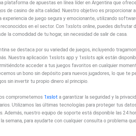
na plataforma de apuestas en línea líder en Argentina que ofrec
os de casino de alta calidad. Nuestro objetivo es proporcionar a
a experiencia de juego segura y emocionante, utilizando softwa
reconocidos en el sector. Con 1xslots online, puedes disfrutar 
de la comodidad de tu hogar, sin necesidad de salir de casa.
ntina se destaca por su variedad de juegos, incluyendo tragamon
más. Nuestra aplicación 1xslots app y 1xslots apk están disponib
rmitiéndote acceder a tus juegos favoritos en cualquier momento
cemos un bono sin depósito para nuevos jugadores, lo que te p
s sin invertir tu propio dinero al principio.
 nos comprometemos
1xslot
a garantizar la seguridad y la privaci
arios. Utilizamos las últimas tecnologías para proteger tus dato
s. Además, nuestro equipo de soporte está disponible las 24 hor
e la semana, para ayudarte con cualquier consulta o problema qu