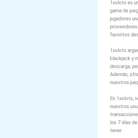
1xslots es u
gama de jueg
jugadores un
proveedores 
favoritos des
1xslots arge
blackjack y 
descarga, pe
Además, ofre
nuestros juego
En 1xslots,
nuestros usu
transaccione
los 7 días d
tener.