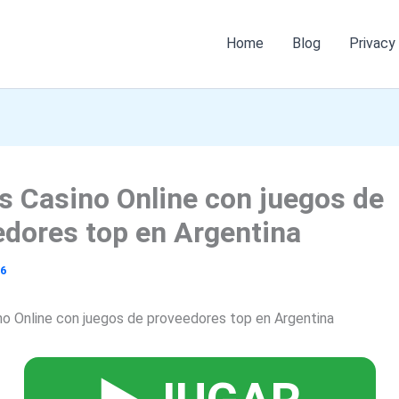
Home
Blog
Privacy
s Casino Online con juegos de
edores top en Argentina
26
no Online con juegos de proveedores top en Argentina