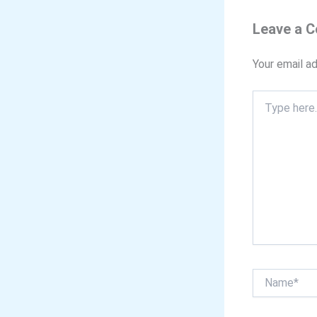
Leave a 
Your email ad
Type
here..
Name*