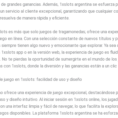
s de grandes ganancias. Además, 1xslots argentina se esfuerza p
un servicio al cliente excepcional, garantizando que cualquier c
resuelva de manera rápida y eficiente.
slots es más que solo juegos de tragamonedas; ofrece una exper
juego en línea. Con una selección constante de nuevos títulos y 
s siempre tienen algo nuevo y emocionante que explorar. Ya sea 
a 1xslots app o en la versión web, la experiencia de juego es fluid
s. No te pierdas la oportunidad de sumergirte en el mundo de los
con 1xslots, donde la diversión y las ganancias están a un clic 
e juego en 1xslots: facilidad de uso y diseño
no ofrece una experiencia de juego excepcional, destacándose p
uso y diseño intuitivo. Al iniciar sesión en 1xslots online, los juga
n una interfaz limpia y fácil de navegar, lo que facilita la explor
uegos disponibles. La plataforma 1xslots argentina se ha esforz