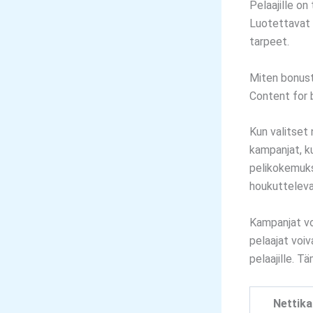
Pelaajille on
Luotettavat 
tarpeet.
Miten bonust
Content for 
Kun valitset
kampanjat, k
pelikokemukse
houkutteleva
Kampanjat voi
pelaajat voiv
pelaajille. T
Nettika