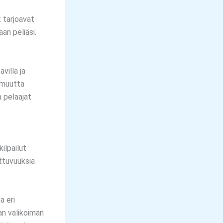
 tarjoavat
aan peliäsi.
villa ja
rmuutta
 pelaajat
kilpailut
ttuvuuksia
a eri
jan valikoiman