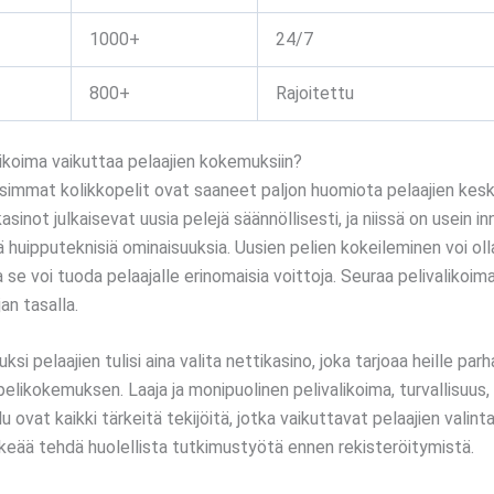
1000+
24/7
800+
Rajoitettu
likoima vaikuttaa pelaajien kokemuksiin?
uusimmat kolikkopelit ovat saaneet paljon huomiota pelaajien kes
sinot julkaisevat uusia pelejä säännöllisesti, ja niissä on usein inn
huipputeknisiä ominaisuuksia. Uusien pelien kokeileminen voi oll
ja se voi tuoda pelaajalle erinomaisia voittoja. Seuraa pelivalikoim
an tasalla.
ksi pelaajien tulisi aina valita nettikasino, joka tarjoaa heille par
elikokemuksen. Laaja ja monipuolinen pelivalikoima, turvallisuus,
u ovat kaikki tärkeitä tekijöitä, jotka vaikuttavat pelaajien valin
rkeää tehdä huolellista tutkimustyötä ennen rekisteröitymistä.