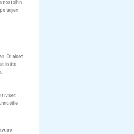
a nostoihin.
pelaajien
. Erilaiset
t lisätä
a,
tiiviset
unnaisille
avuus