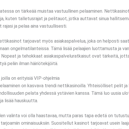
atessa on tärkeää muistaa vastuullinen pelaaminen. Nettikasinot
ja, kuten talletusrajat ja pelitauot, jotka auttavat sinua hallitsem
rajasi ja pelaa aina vastuullisesti.
ettikasinot tarjoavat myös asiakaspalvelua, joka on helposti saata
maan ongelmatilanteissa. Tämä lisää pelaajien luottamusta ja va
Nopeat ja tehokkaat asiakaspalveluratkaisut ovat tärkeitä, jotta
yä peliin ilman häiriötekijöitä.
joilla on erityisiä VIP-ohjelmia
elaaminen on kasvava trendi nettikasinoilla. Yhteisölliset pelit ja 
hdollisuuden pelata yhdessä ystävien kanssa. Tämä luo uusia ulo
a lisää hauskuutta.
en valinta voi olla haastavaa, mutta paras tapa edetä on tutustu
 tarjoamiin ominaisuuksiin. Suositellut kasinot tarjoavat usein laa