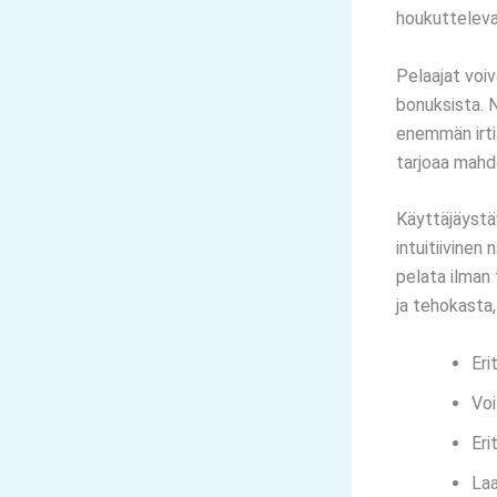
houkuttelev
Pelaajat voi
bonuksista. 
enemmän irti 
tarjoaa mahdo
Käyttäjäystä
intuitiivinen
pelata ilman
ja tehokasta,
Eri
Voi
Eri
Laa