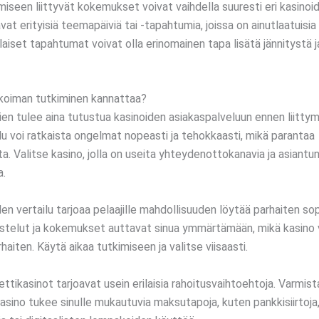
seen liittyvät kokemukset voivat vaihdella suuresti eri kasinoide
vat erityisiä teemapäiviä tai -tapahtumia, joissa on ainutlaatuisia 
laiset tapahtumat voivat olla erinomainen tapa lisätä jännitystä j
likoiman tutkiminen kannattaa?
en tulee aina tutustua kasinoiden asiakaspalveluun ennen liittym
lu voi ratkaista ongelmat nopeasti ja tehokkaasti, mikä parantaa
. Valitse kasino, jolla on useita yhteydenottokanavia ja asiantu
a.
en vertailu tarjoaa pelaajille mahdollisuuden löytää parhaiten sop
vostelut ja kokemukset auttavat sinua ymmärtämään, mikä kasino
rhaiten. Käytä aikaa tutkimiseen ja valitse viisaasti.
ettikasinot tarjoavat usein erilaisia rahoitusvaihtoehtoja. Varmist
asino tukee sinulle mukautuvia maksutapoja, kuten pankkisiirtoja