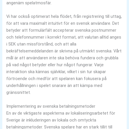
angenäm spelatmosfär.
Vi har också optimerat hela flödet, från registrering till uttag,
för att vara maximalt intuitivt för en svensk användare. Det
betyder att formulärfält accepterar svenska postnummer
och telefonnummer i korrekt format, att valutan alltid anges
i SEK utan missförstånd, och att alla
bekräftelsemeddelanden är skrivna på utmärkt svenska. Vårt
mål är att användaren inte ska behöva fundera och grubbla
på vad något betyder eller hur något fungerar. Varje
interaktion ska kännas självklar, vilket i sin tur skapar
förtroende och medför att spelaren kan fokusera på
underhållningen i spelet snarare än att kämpa med
gränssnittet.
Implementering av svenska betalningsmetoder
En av de viktigaste aspekterna av lokaliseringsarbetet för
Sverige är inkluderingen av lokala och omtyckta
betalningsmetoder. Svenska spelare har en stark tillit till