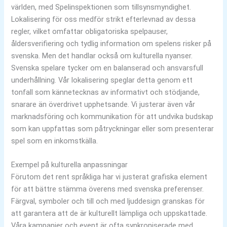
världen, med Spelinspektionen som tillsynsmyndighet.
Lokalisering för oss medför strikt efterlevnad av dessa
regler, vilket omfattar obligatoriska spelpauser,
åldersverifiering och tydlig information om spelens risker på
svenska. Men det handlar också om kulturella nyanser.
Svenska spelare tycker om en balanserad och ansvarsfull
underhållning. Vår lokalisering speglar detta genom ett
tonfall som kännetecknas av informativt och stödjande,
snarare än överdrivet upphetsande. Vi justerar även vår
marknadsföring och kommunikation för att undvika budskap
som kan uppfattas som påtryckningar eller som presenterar
spel som en inkomstkälla.
Exempel på kulturella anpassningar
Förutom det rent språkliga har vi justerat grafiska element
för att bättre stämma överens med svenska preferenser.
Färgval, symboler och till och med ljuddesign granskas för
att garantera att de är kulturellt lämpliga och uppskattade.
Våra kampanjer och event är ofta synkroniserade med