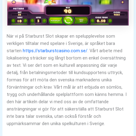
När vi på Starburst Slot skapar en spelupplevelse som
verkligen tilltalar med spelare i Sverige, är språket bara
starten
https://starburstcasino.com.se/
. Vårt arbete med
lokalisering sträcker sig långt bortom en enkel översättning
av text. Vi ser det som en kulturell anpassning där varje
detalj, från betalningsmetoder till kundsupportens uttryck,
formas för att möta den svenska marknadens unika
förväntningar och krav. Vårt mål är att erbjuda en sömlös,
trygg och underhållande spelplattform som känns hemma. I
den här artikeln delar vi med oss av de omfattande
ansträngningar vi gör för att säkerställa att Starburst Slot
inte bara talar svenska, utan också förstår och
uppmärksammar den unika spelkulturen i Sverige.