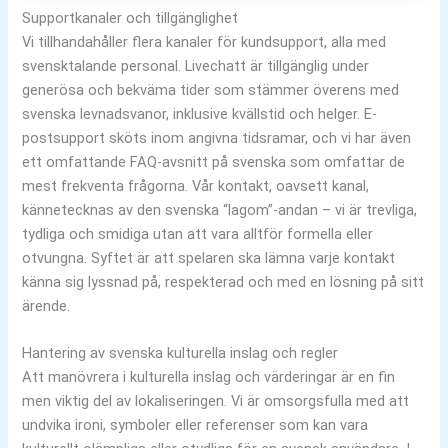
Supportkanaler och tillgänglighet
Vi tillhandahåller flera kanaler för kundsupport, alla med
svensktalande personal. Livechatt är tillgänglig under
generösa och bekväma tider som stämmer överens med
svenska levnadsvanor, inklusive kvällstid och helger. E-
postsupport sköts inom angivna tidsramar, och vi har även
ett omfattande FAQ-avsnitt på svenska som omfattar de
mest frekventa frågorna. Vår kontakt, oavsett kanal,
kännetecknas av den svenska “lagom”-andan – vi är trevliga,
tydliga och smidiga utan att vara alltför formella eller
otvungna. Syftet är att spelaren ska lämna varje kontakt
känna sig lyssnad på, respekterad och med en lösning på sitt
ärende.
Hantering av svenska kulturella inslag och regler
Att manövrera i kulturella inslag och värderingar är en fin
men viktig del av lokaliseringen. Vi är omsorgsfulla med att
undvika ironi, symboler eller referenser som kan vara