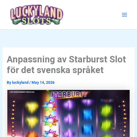
Skip
to
content
Anpassning av Starburst Slot
för det svenska språket
By
luckyland
/
May 14, 2026