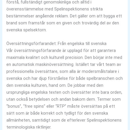
förstå, fullständigt genomskinliga och alltid i
överensstämmelse med Spelinspektionens strikta
bestämmelser angående reklam. Det gäller om att bygga ett
brand som framstår som en given och trovärdig del av den
svenska spelsektorn.
Översättningsförfarandet: Från engelska till svenska
Vår översättningsförfarande är upplagd för att garantera
maximala kvalitet och kulturell precision. Den börjar inte med
en automatisk maskinöversättning. Istället tar vårt team av
professionella översättare, som alla är modersmålstalare i
svenska och har djup förståelse för både spelbranschen och
den svenska kulturen, hand om. De jobbar med den
ursprungliga engelska texten och översätter inte bara orden,
utan också betydelsen och andan bakom dem. Termer som
“bonus”, “free spins” eller “RTP” måste översättas på ett
sätt som är både korrekt och tydligt för den svenska
allmänheten, samtidigt som de efterlever Spelinspektionens
terminologiska riktlinjer.