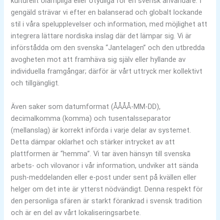
kulturellt olämpliga eller otydliga för en svensk användare. I
gengäld strävar vi efter en balanserad och globalt lockande
stil i våra spelupplevelser och information, med möjlighet att
integrera lättare nordiska inslag där det lämpar sig. Vi är
införstådda om den svenska “Jantelagen” och den utbredda
avogheten mot att framhäva sig själv eller hyllande av
individuella framgångar; därför är vårt uttryck mer kollektivt
och tillgängligt.
Även saker som datumformat (ÅÅÅÅ-MM-DD),
decimalkomma (komma) och tusentalsseparator
(mellanslag) är korrekt införda i varje delar av systemet.
Detta dämpar oklarhet och stärker intrycket av att
plattformen är “hemma”. Vi tar även hänsyn till svenska
arbets- och vilovanor i vår information, undviker att sända
push-meddelanden eller e-post under sent på kvällen eller
helger om det inte är ytterst nödvändigt. Denna respekt för
den personliga sfären är starkt förankrad i svensk tradition
och är en del av vårt lokaliseringsarbete.