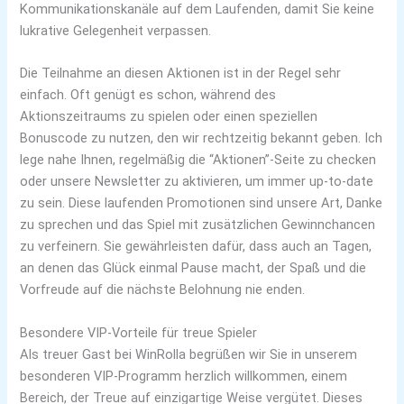
Kommunikationskanäle auf dem Laufenden, damit Sie keine
lukrative Gelegenheit verpassen.
Die Teilnahme an diesen Aktionen ist in der Regel sehr
einfach. Oft genügt es schon, während des
Aktionszeitraums zu spielen oder einen speziellen
Bonuscode zu nutzen, den wir rechtzeitig bekannt geben. Ich
lege nahe Ihnen, regelmäßig die “Aktionen”-Seite zu checken
oder unsere Newsletter zu aktivieren, um immer up-to-date
zu sein. Diese laufenden Promotionen sind unsere Art, Danke
zu sprechen und das Spiel mit zusätzlichen Gewinnchancen
zu verfeinern. Sie gewährleisten dafür, dass auch an Tagen,
an denen das Glück einmal Pause macht, der Spaß und die
Vorfreude auf die nächste Belohnung nie enden.
Besondere VIP-Vorteile für treue Spieler
Als treuer Gast bei WinRolla begrüßen wir Sie in unserem
besonderen VIP-Programm herzlich willkommen, einem
Bereich, der Treue auf einzigartige Weise vergütet. Dieses