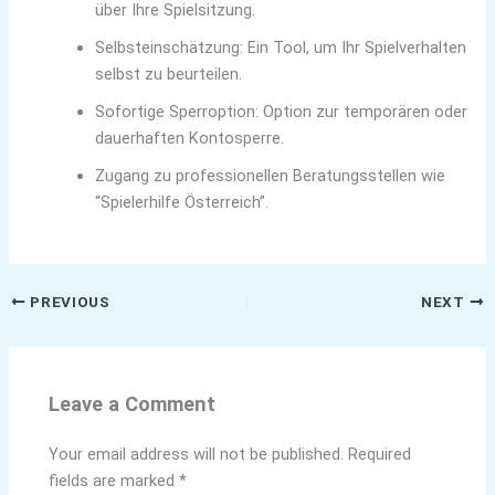
über Ihre Spielsitzung.
Selbsteinschätzung: Ein Tool, um Ihr Spielverhalten
selbst zu beurteilen.
Sofortige Sperroption: Option zur temporären oder
dauerhaften Kontosperre.
Zugang zu professionellen Beratungsstellen wie
“Spielerhilfe Österreich”.
PREVIOUS
NEXT
Leave a Comment
Your email address will not be published.
Required
fields are marked
*