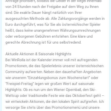
Anträge priorisiert, sodass die Gelder in der Regel innerhalb
von 24 Stunden nach der Freigabe auf dem Weg zu Ihnen
sind. Die exakte Dauer hängt natürlich von Ihrer
ausgesuchten Methode ab. Alle Zahlungsvorgänge werden in
Euro durchgeführt, was für Sie als österreichischer Spieler
heißt, dass keine unangenehmen Währungsumrechnungen
oder verborgenen Gebühren entstehen. Eine klare und
gerechte Abrechnung ist für uns selbstredend.
Aktuelle Aktionen & Saisonale Highlights
Bei WinRolla ist der Kalender immer voll mit aufregenden
Promotionen, die das Spielerlebnis unserer österreichischen
Community aufwerten. Neben den dauerhaften Angeboten
wie unserem “Einzahlungsbonus zum Wochenstart” oder
“Freispiel-Freitag” legen wir großen Wert auf saisonale
Highlights. Ob es nun um den Wiener Opernball, den Ski-
Weltcup oder traditionelle Feste wie das Oktoberfest geht –
wir entwickeln Aktionen, die den lokalen Spirit aufgreifen. Ich
versorge Sie stets über das Promotionsmenü und unsere