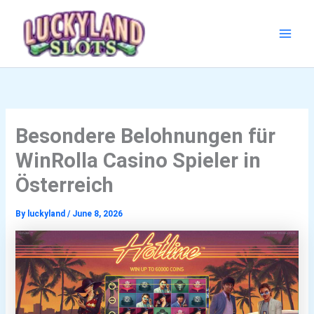
Skip
to
content
Besondere Belohnungen für
WinRolla Casino Spieler in
Österreich
By
luckyland
/
June 8, 2026