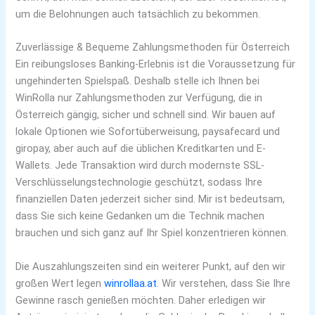
um die Belohnungen auch tatsächlich zu bekommen.
Zuverlässige & Bequeme Zahlungsmethoden für Österreich
Ein reibungsloses Banking-Erlebnis ist die Voraussetzung für
ungehinderten Spielspaß. Deshalb stelle ich Ihnen bei
WinRolla nur Zahlungsmethoden zur Verfügung, die in
Österreich gängig, sicher und schnell sind. Wir bauen auf
lokale Optionen wie Sofortüberweisung, paysafecard und
giropay, aber auch auf die üblichen Kreditkarten und E-
Wallets. Jede Transaktion wird durch modernste SSL-
Verschlüsselungstechnologie geschützt, sodass Ihre
finanziellen Daten jederzeit sicher sind. Mir ist bedeutsam,
dass Sie sich keine Gedanken um die Technik machen
brauchen und sich ganz auf Ihr Spiel konzentrieren können.
Die Auszahlungszeiten sind ein weiterer Punkt, auf den wir
großen Wert legen
winrollaa.at
. Wir verstehen, dass Sie Ihre
Gewinne rasch genießen möchten. Daher erledigen wir