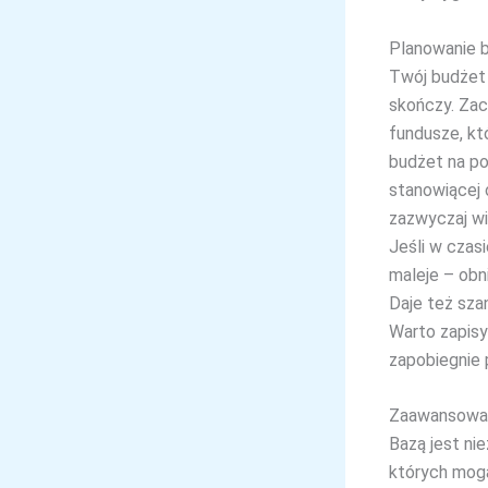
Planowanie 
Twój budżet 
skończy. Zac
fundusze, kt
budżet na po
stanowiącej 
zazwyczaj wi
Jeśli w czas
maleje – obn
Daje też sza
Warto zapisy
zapobiegnie 
Zaawansowane
Bazą jest ni
których mogą