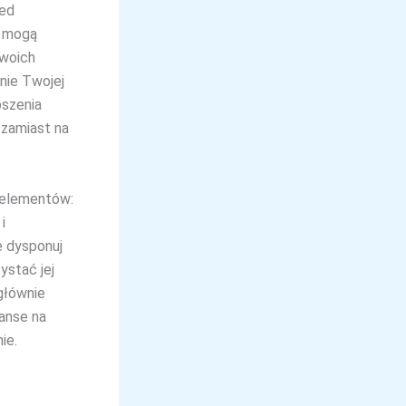
zed
e mogą
swoich
knie Twojej
szenia
 zamiast na
 elementów:
i
e dysponuj
ystać jej
głównie
anse na
ie.