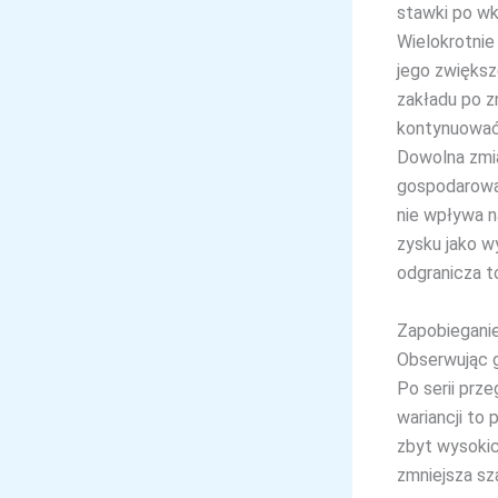
stawki po wkr
Wielokrotnie
jego zwięks
zakładu po z
kontynuować 
Dowolna zmi
gospodarowan
nie wpływa n
zysku jako w
odgranicza t
Zapobiegani
Obserwując g
Po serii prz
wariancji to
zbyt wysokic
zmniejsza sz