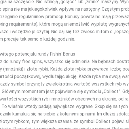
gra na szczęście. Nie istnieją „gorące” lub „zimne” maszyny. Wyn
 spina nie ma jakiegokolwiek wpływu na następny. Częstym pr
trzeganie regulaminów promocji. Bonusy powitalne mają przeważ
ring requirements), które mogą uniemożliwić wypłatę wygranych
sze i wszędzie je czytaj. Nie daj się też zwieść mitom o „lepsze
tm pracuje tak samo o każdej godzinie.
witego potencjału rundy Fishin’ Bonus
isz do rundy free spins, wszystko się odmienia. Na bębnach dostr
y (mnożniki) i złote rybki. Każda złota rybka przywraca liczbę p
rtości początkowej, wydłużając akcję. Każda ryba ma swoją wa
 każdy symbol przynęty zwielokrotnia wartość wszystkich ryb w
. Głównym momentem jest pojawienie się symbolu „Collect”. Gdy
wartości wszystkich ryb i mnożników obecnych na ekranie, od r
 To właśnie wtedy padają największe wygrane. Skup się na tych 
ożniki kumulują się na siebie z kolejnymi spinami. Im dłużej zdoł
 złotym rybkom, tym większa szansa, że symbol Collect pojawi si
niku. Pamiętaj, że mnożniki sumują się między spinami. Potencj