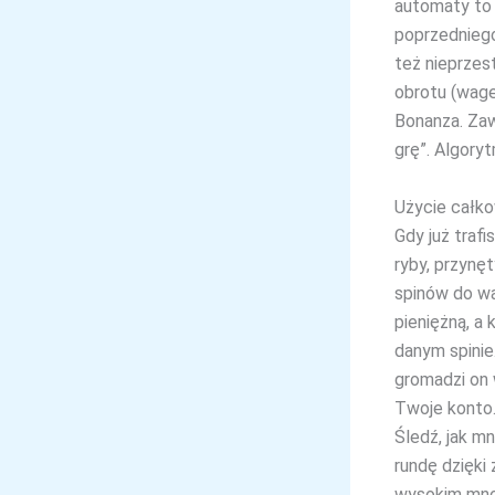
automaty to 
poprzedniego
też nieprzes
obrotu (wage
Bonanza. Zaw
grę”. Algory
Użycie całko
Gdy już traf
ryby, przynęt
spinów do wa
pieniężną, a
danym spinie
gromadzi on 
Twoje konto.
Śledź, jak mn
rundę dzięki
wysokim mnoż