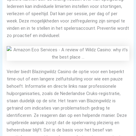
Iedereen kan individuele limieten instellen voor stortingen,
verliezen of speeltijd. Dat kan per sessie, per dag of per
week. Deze mogelijkheden voor zelfregulering zijn simpel te
vinden en in te stellen in het spelersaccount. Preventie wordt
zo proactief en individueel.
Verder biedt Blazingwildz Casino de optie voor een beperkt
time-out of een langere zelfuitsluiting voor wie een pauze
behoeft. Informatie en directe links naar professionele
hulporganisaties, zoals de Nederlandse Cruks-registratie,
staan duidelijk op de site. Het team van Blazingwildz is
getraind om indicaties van problematisch gedrag te
identificeren. Ze reageren dan op een helpende manier. Deze
uitgebreide aanpak zorgt dat de spelervaring plezierig en
beheersbaar blijft. Dat is de basis voor het besef van