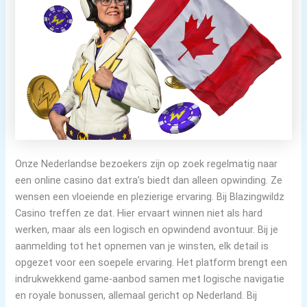
Onze Nederlandse bezoekers zijn op zoek regelmatig naar
een online casino dat extra’s biedt dan alleen opwinding. Ze
wensen een vloeiende en plezierige ervaring. Bij Blazingwildz
Casino treffen ze dat. Hier ervaart winnen niet als hard
werken, maar als een logisch en opwindend avontuur. Bij je
aanmelding tot het opnemen van je winsten, elk detail is
opgezet voor een soepele ervaring. Het platform brengt een
indrukwekkend game-aanbod samen met logische navigatie
en royale bonussen, allemaal gericht op Nederland. Bij