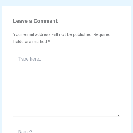
Leave a Comment
Your email address will not be published.
Required
fields are marked
*
Type
here..
Name*