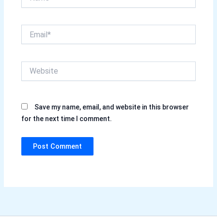
Email*
Website
Save my name, email, and website in this browser
for the next time I comment.