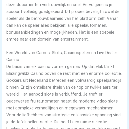
deze documenten vertrouwelijk en snel. Vervolgens is je
account volledig goedgekeurd. Dit proces beveiligt zowel de
speler als de betrouwbaarheid van het platform zelf. Vanaf
dan kan de speler alles bekijken: alle speelautomaten,
bonusaanbiedingen en mogelijkheden. Het is een soepele
entree naar een domein van entertainment.
Een Wereld van Games: Slots, Casinospellen en Live Dealer
Casino
De basis van elk casino vormen games. Op dat vlak blinkt
Blazingwildz Casino boven de rest met een enorme collectie.
Gokkers uit Nederland betreden een volwaardig speelparadijs
binnen. Er zijn ontelbare titels van de top ontwikkelaars ter
wereld. Het aanbod slots is verbluffend. Je treft er
ouderwetse fruitautomaten naast de moderne video slots
met complexe verhaallijnen en megaways-mechanismen.
Voor de liefhebbers van strategie en klassieke spanning vind
je de tafelspellen-sectie. Die heeft een ruime selectie
blackjack, roulette, baccarat en poker-varianten. Elke variant