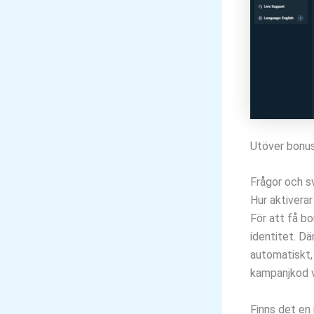
Utöver bonus
Frågor och s
Hur aktiverar
För att få bo
identitet. Dä
automatiskt, 
kampanjkod vi
Finns det en 