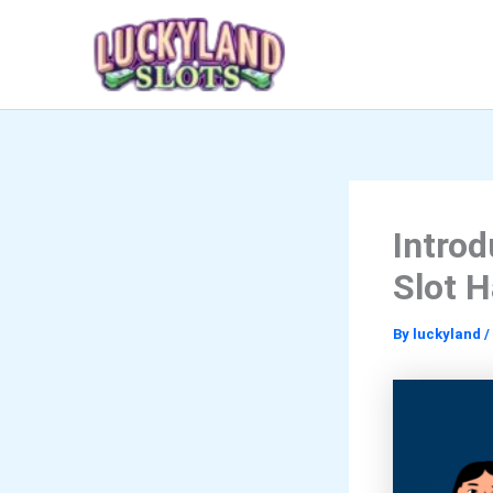
Skip
to
content
Intro
Slot 
By
luckyland
/