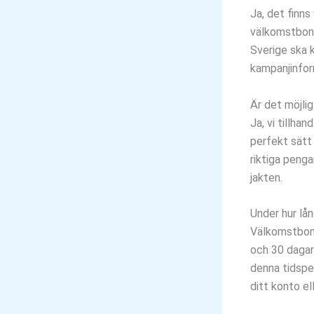
Ja, det finns
välkomstbonu
Sverige ska k
kampanjinfor
Är det möjli
Ja, vi tillha
perfekt sätt 
riktiga penga
jakten.
Under hur lån
Välkomstbonus
och 30 dagar 
denna tidsperi
ditt konto el