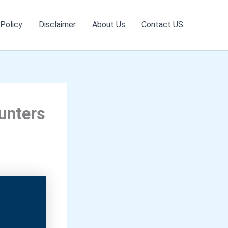
 Policy
Disclaimer
About Us
Contact US
unters