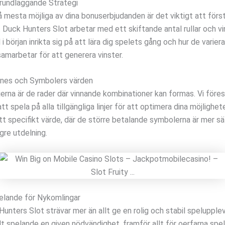
rundläggande Strategi
å mesta möjliga av dina bonuserbjudanden är det viktigt att förs
. Duck Hunters Slot arbetar med ett skiftande antal rullar och vins
l i början inrikta sig på att lära dig spelets gång och hur de varier
amarbetar för att generera vinster.
ines och Symbolers värden
jerna är de rader där vinnande kombinationer kan formas. Vi föres
tt spela på alla tillgängliga linjer för att optimera dina möjlighete
tt specifikt värde, där de större betalande symbolerna är mer s
gre utdelning.
elande för Nykomlingar
Hunters Slot strävar mer än allt ge en rolig och stabil spelupple
lt spelande en given nödvändighet, framför allt för oerfarna spel