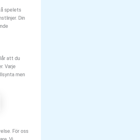
tå spelets
tlinjer. Din
ande
lår att du
r. Varje
ällsynta men
velse. För oss
are. Vi