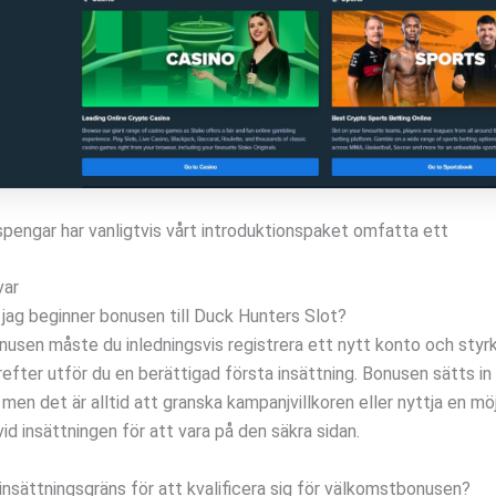
pengar har vanligtvis vårt introduktionspaket omfatta ett
var
 jag beginner bonusen till Duck Hunters Slot?
nusen måste du inledningsvis registrera ett nytt konto och styrk
refter utför du en berättigad första insättning. Bonusen sätts in
men det är alltid att granska kampanjvillkoren eller nyttja en möj
d insättningen för att vara på den säkra sidan.
insättningsgräns för att kvalificera sig för välkomstbonusen?