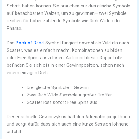
Schritt halten können. Sie brauchen nur drei gleiche Symbole
auf benachbarten Walzen, um zu gewinnen—zwei Symbole
reichen für höher zahlende Symbole wie Rich Wilde oder
Pharao.
Das
Book of Dead
-Symbol fungiert sowohl als Wild als auch
Scatter, was es einfach macht, Kombinationen zu bilden
oder Free Spins auszulösen. Aufgrund dieser Doppelrolle
befinden Sie sich oft in einer Gewinnposition, schon nach
einem einzigen Dreh.
Drei gleiche Symbole = Gewinn.
Zwei Rich Wilde-Symbole = großer Treffer.
Scatter löst sofort Free Spins aus.
Dieser schnelle Gewinnzyklus hält den Adrenalinspiegel hoch
und sorgt dafür, dass sich auch eine kurze Session lohnend
anfühlt.