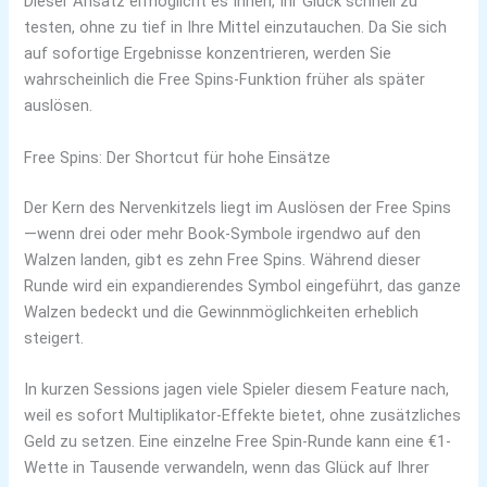
Dieser Ansatz ermöglicht es Ihnen, Ihr Glück schnell zu
testen, ohne zu tief in Ihre Mittel einzutauchen. Da Sie sich
auf sofortige Ergebnisse konzentrieren, werden Sie
wahrscheinlich die Free Spins-Funktion früher als später
auslösen.
Free Spins: Der Shortcut für hohe Einsätze
Der Kern des Nervenkitzels liegt im Auslösen der Free Spins
—wenn drei oder mehr Book-Symbole irgendwo auf den
Walzen landen, gibt es zehn Free Spins. Während dieser
Runde wird ein expandierendes Symbol eingeführt, das ganze
Walzen bedeckt und die Gewinnmöglichkeiten erheblich
steigert.
In kurzen Sessions jagen viele Spieler diesem Feature nach,
weil es sofort Multiplikator-Effekte bietet, ohne zusätzliches
Geld zu setzen. Eine einzelne Free Spin-Runde kann eine €1-
Wette in Tausende verwandeln, wenn das Glück auf Ihrer