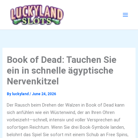
Skip
to
content
Book of Dead: Tauchen Sie
ein in schnelle ägyptische
Nervenkitzel
By
luckyland
/
June 24, 2026
Der Rausch beim Drehen der Walzen in Book of Dead kann
sich anfühlen wie ein Wüstenwind, der an Ihren Ohren
vorbeizieht—schnell, intensiv und voller Versprechen auf
sofortigen Reichtum. Wenn Sie drei Book-Symbole landen,
belohnt das Spiel Sie sofort mit einem Schub an Free Spins,