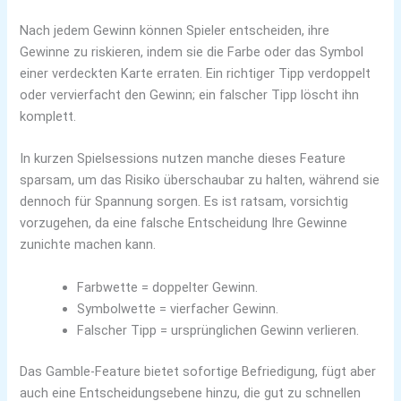
Nach jedem Gewinn können Spieler entscheiden, ihre
Gewinne zu riskieren, indem sie die Farbe oder das Symbol
einer verdeckten Karte erraten. Ein richtiger Tipp verdoppelt
oder vervierfacht den Gewinn; ein falscher Tipp löscht ihn
komplett.
In kurzen Spielsessions nutzen manche dieses Feature
sparsam, um das Risiko überschaubar zu halten, während sie
dennoch für Spannung sorgen. Es ist ratsam, vorsichtig
vorzugehen, da eine falsche Entscheidung Ihre Gewinne
zunichte machen kann.
Farbwette = doppelter Gewinn.
Symbolwette = vierfacher Gewinn.
Falscher Tipp = ursprünglichen Gewinn verlieren.
Das Gamble-Feature bietet sofortige Befriedigung, fügt aber
auch eine Entscheidungsebene hinzu, die gut zu schnellen