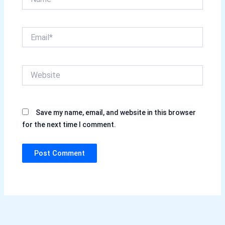
Email*
Website
Save my name, email, and website in this browser
for the next time I comment.