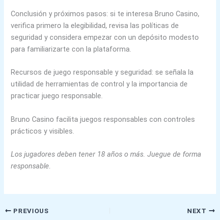
Conclusión y próximos pasos: si te interesa Bruno Casino,
verifica primero la elegibilidad, revisa las políticas de
seguridad y considera empezar con un depósito modesto
para familiarizarte con la plataforma.
Recursos de juego responsable y seguridad: se señala la
utilidad de herramientas de control y la importancia de
practicar juego responsable.
Bruno Casino facilita juegos responsables con controles
prácticos y visibles.
Los jugadores deben tener 18 años o más. Juegue de forma
responsable.
PREVIOUS
NEXT