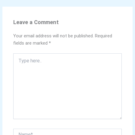
Leave a Comment
Your email address will not be published.
Required
fields are marked
*
Type
here..
Name*