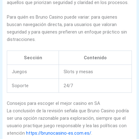
aquellos que priorizan seguridad y claridad en los procesos.
Para quién es Bruno Casino puede variar: para quienes
buscan navegación directa, para usuarios que valoran
seguridad y para quienes prefieren un enfoque práctico sin
distracciones.
Sección
Contenido
Juegos
Slots y mesas
Soporte
24/7
Consejos para escoger el mejor casino en SA
La conclusión de la revisión señala que Bruno Casino podría
ser una opción razonable para exploración, siempre que el
usuario practique juego responsable y lea las políticas con
atención
https://brunocasino-es.com.es/
.