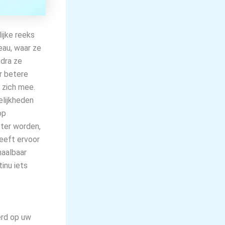
ijke reeks
eau, waar ze
odra ze
ar betere
 zich mee.
lijkheden
op
oter worden,
eeft ervoor
haalbaar
inu iets
erd op uw