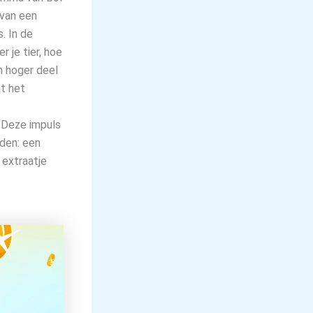
 van een
. In de
 je tier, hoe
n hoger deel
at het
 Deze impuls
nden: een
 extraatje