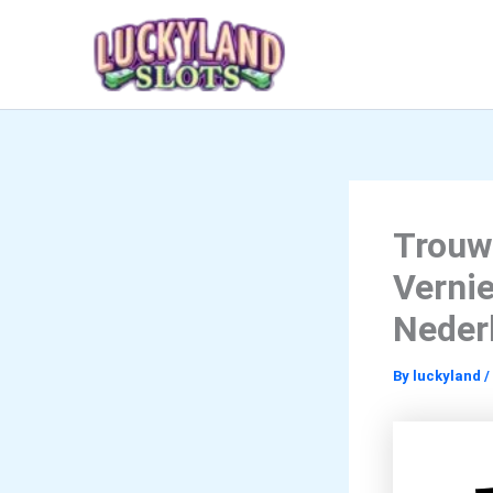
Skip
to
content
Trouw
Verni
Neder
By
luckyland
/