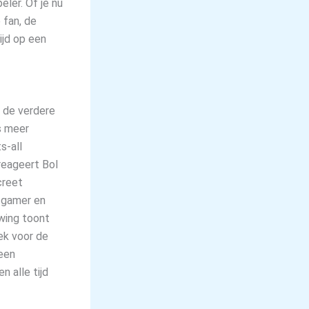
ler. Of je nu
 fan, de
ijd op een
r de verdere
s meer
s-all
reageert Bol
creet
e gamer en
uwing toont
iek voor de
een
n alle tijd