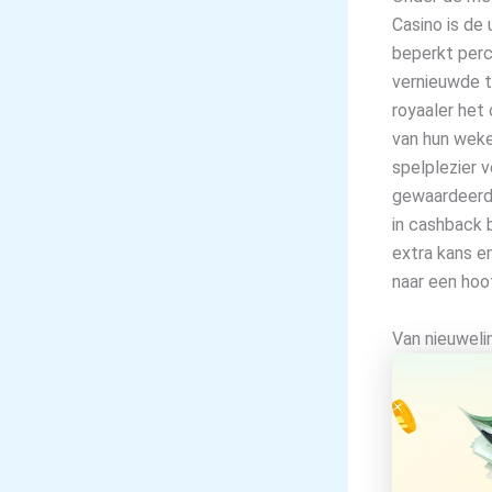
Casino is de 
beperkt perce
vernieuwde ti
royaaler het
van hun weke
spelplezier 
gewaardeerde
in cashback b
extra kans e
naar een hoo
Van nieuweli