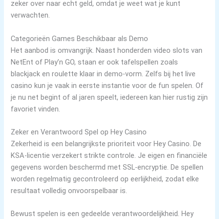
zeker over naar echt geld, omdat je weet wat je kunt
verwachten.
Categorieën Games Beschikbaar als Demo
Het aanbod is omvangrijk. Naast honderden video slots van
NetEnt of Play’n GO, staan er ook tafelspellen zoals
blackjack en roulette klaar in demo-vorm. Zelfs bij het live
casino kun je vaak in eerste instantie voor de fun spelen. Of
je nu net begint of al jaren speelt, iedereen kan hier rustig zijn
favoriet vinden.
Zeker en Verantwoord Spel op Hey Casino
Zekerheid is een belangrijkste prioriteit voor Hey Casino. De
KSA-licentie verzekert strikte controle. Je eigen en financiële
gegevens worden beschermd met SSL-encryptie. De spellen
worden regelmatig gecontroleerd op eerlijkheid, zodat elke
resultaat volledig onvoorspelbaar is.
Bewust spelen is een gedeelde verantwoordelijkheid. Hey