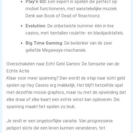
Play’n GO:
Een expert in spellen die perfect op
mobiel functioneren, met aanstekelijke muziek.
Denk aan Book of Dead of Reactoonz.
Evolution:
De onbetwiste nummer één in live
casino, met tientallen roulette- en blackjacktafels.
Big Time Gaming:
De bedenker van de zeer
geliefde Megaways-mechaniek.
Overschakelen naar Echt Geld Games: De Sensatie van de
Echte Actie
Klaar voor meer spanning? Dan wordt de stap naar echt geld
spelen op Hey Casino erg makkelijk. Het blijft hetzelfde spel
met dezelfde mooie graphics, maar nu met de opwinding dat
elke draai of elke kaart een echte winst kan opleveren. Die
spanning maakt het spelen zo leuk.
Je vindt er een ongelooflijke variatie. Van progressieve
jackpot slots die een leven kunnen veranderen, tot