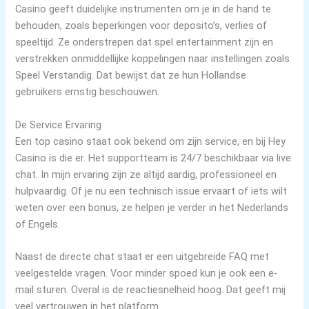
Casino geeft duidelijke instrumenten om je in de hand te
behouden, zoals beperkingen voor deposito’s, verlies of
speeltijd. Ze onderstrepen dat spel entertainment zijn en
verstrekken onmiddellijke koppelingen naar instellingen zoals
Speel Verstandig. Dat bewijst dat ze hun Hollandse
gebruikers ernstig beschouwen.
De Service Ervaring
Een top casino staat ook bekend om zijn service, en bij Hey
Casino is die er. Het supportteam is 24/7 beschikbaar via live
chat. In mijn ervaring zijn ze altijd aardig, professioneel en
hulpvaardig. Of je nu een technisch issue ervaart of iets wilt
weten over een bonus, ze helpen je verder in het Nederlands
of Engels.
Naast de directe chat staat er een uitgebreide FAQ met
veelgestelde vragen. Voor minder spoed kun je ook een e-
mail sturen. Overal is de reactiesnelheid hoog. Dat geeft mij
veel vertrouwen in het platform.