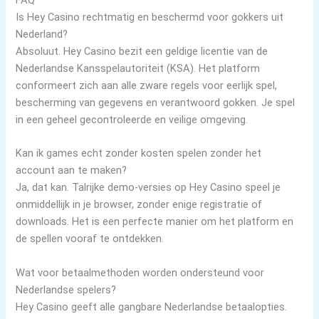
Is Hey Casino rechtmatig en beschermd voor gokkers uit
Nederland?
Absoluut. Hey Casino bezit een geldige licentie van de
Nederlandse Kansspelautoriteit (KSA). Het platform
conformeert zich aan alle zware regels voor eerlijk spel,
bescherming van gegevens en verantwoord gokken. Je spel
in een geheel gecontroleerde en veilige omgeving.
Kan ik games echt zonder kosten spelen zonder het
account aan te maken?
Ja, dat kan. Talrijke demo-versies op Hey Casino speel je
onmiddellijk in je browser, zonder enige registratie of
downloads. Het is een perfecte manier om het platform en
de spellen vooraf te ontdekken.
Wat voor betaalmethoden worden ondersteund voor
Nederlandse spelers?
Hey Casino geeft alle gangbare Nederlandse betaalopties.