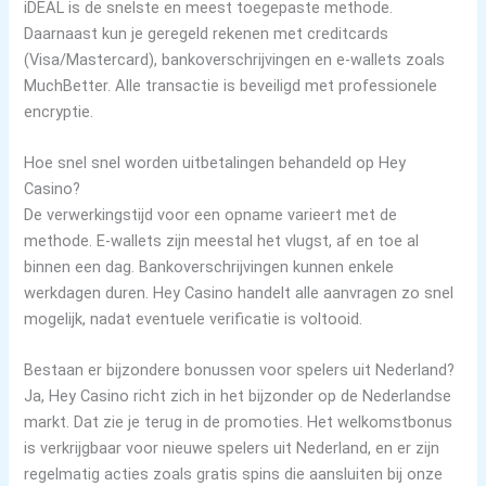
iDEAL is de snelste en meest toegepaste methode.
Daarnaast kun je geregeld rekenen met creditcards
(Visa/Mastercard), bankoverschrijvingen en e-wallets zoals
MuchBetter. Alle transactie is beveiligd met professionele
encryptie.
Hoe snel snel worden uitbetalingen behandeld op Hey
Casino?
De verwerkingstijd voor een opname varieert met de
methode. E-wallets zijn meestal het vlugst, af en toe al
binnen een dag. Bankoverschrijvingen kunnen enkele
werkdagen duren. Hey Casino handelt alle aanvragen zo snel
mogelijk, nadat eventuele verificatie is voltooid.
Bestaan er bijzondere bonussen voor spelers uit Nederland?
Ja, Hey Casino richt zich in het bijzonder op de Nederlandse
markt. Dat zie je terug in de promoties. Het welkomstbonus
is verkrijgbaar voor nieuwe spelers uit Nederland, en er zijn
regelmatig acties zoals gratis spins die aansluiten bij onze