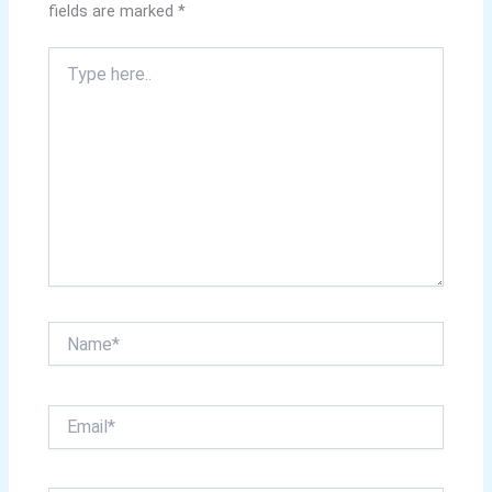
fields are marked
*
Type
here..
Name*
Email*