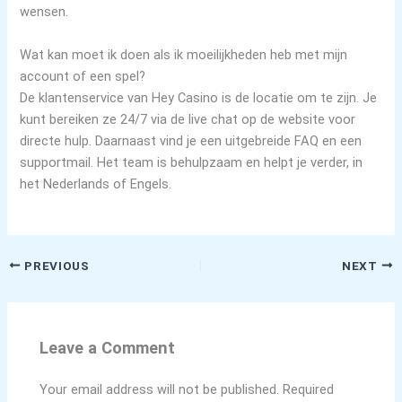
wensen.
Wat kan moet ik doen als ik moeilijkheden heb met mijn
account of een spel?
De klantenservice van Hey Casino is de locatie om te zijn. Je
kunt bereiken ze 24/7 via de live chat op de website voor
directe hulp. Daarnaast vind je een uitgebreide FAQ en een
supportmail. Het team is behulpzaam en helpt je verder, in
het Nederlands of Engels.
PREVIOUS
NEXT
Leave a Comment
Your email address will not be published.
Required