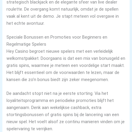
strategisch blackjack en de elegante sfeer van live dealer
roulette. De overgang komt natuurlijk, omdat je de spellen
vaak al kent uit de demo. Je stapt meteen vol overgave in
het echte avontuur.
Speciale Bonussen en Promoties voor Beginners en
Regelmatige Spelers
Hey Casino begroet nieuwe spelers met een verleidelijk
welkomstpakket. Doorgaans is dat een mix van bonusgeld en
gratis spins, waarmee je meteen een voordelige start maakt.
Het blijft essentieel om de voorwaarden te lezen, maar de
kansen die zo’n bonus biedt zijn zeker meegenomen.
De aandacht stopt niet na je eerste storting. Via het
loyaliteitsprogramma en periodieke promoties blijft het
aangenaam. Denk aan wekelijkse cashback, extra
stortingsbonussen of gratis spins bij de lancering van een
nieuw spel. Het voelt alsof ze continu manieren vinden om je
spelervaring te verrijken.