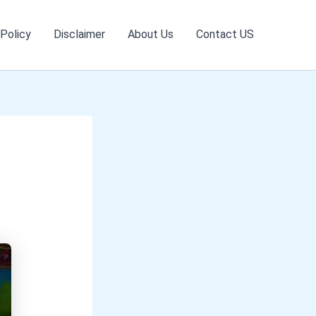
 Policy
Disclaimer
About Us
Contact US