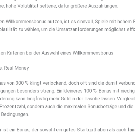
e, hohe Volatilität seltene, dafür größere Auszahlungen.
en Willkommensbonus nutzen, ist es sinnvoll, Spiele mit hohem
latilität zu wählen, um die Umsatzanforderungen möglichst effi
ten Kriterien bei der Auswahl eines Willkommensbonus
s. Real Money
nus von 300 % klingt verlockend, doch oft sind die damit verbu
ungen besonders streng. Ein kleineres 100 %‑Bonus mit niedrig
erung kann langfristig mehr Geld in der Tasche lassen. Vergleic
e Prozentzahl, sondern auch die maximalen Bonusbeträge und die
 Bedingungen.
r ist ein Bonus, der sowohl ein gutes Startguthaben als auch fai