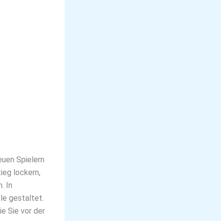
euen Spielern
tieg lockern,
. In
le gestaltet.
e Sie vor der