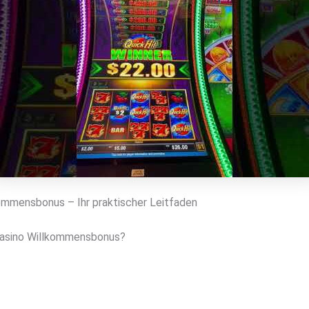
ommensbonus – Ihr praktischer Leitfaden
Casino Willkommensbonus?