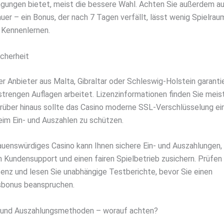
ungen bietet, meist die bessere Wahl. Achten Sie außerdem au
uer – ein Bonus, der nach 7 Tagen verfällt, lässt wenig Spielraum
 Kennenlernen.
icherheit
ter Anbieter aus Malta, Gibraltar oder Schleswig‑Holstein garanti
strengen Auflagen arbeitet. Lizenzinformationen finden Sie meis
arüber hinaus sollte das Casino moderne SSL‑Verschlüsselung ei
eim Ein- und Auszahlen zu schützen.
rauenswürdiges Casino kann Ihnen sichere Ein- und Auszahlungen,
n Kundensupport und einen fairen Spielbetrieb zusichern. Prüfen
zenz und lesen Sie unabhängige Testberichte, bevor Sie einen
bonus beanspruchen.
‑ und Auszahlungsmethoden – worauf achten?