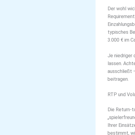
Der wohl wic
Requirement“
Einzahlungsb
typisches Be
3.000 € im C
Je niedriger
lassen. Acht
ausschließt 
beitragen.
RTP und Vola
Die Return‑t
„spielerfreun
Ihrer Einsätz
bestimmt, wie