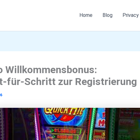
Home
Blog
Privacy
o Willkommensbonus:
t‑für‑Schritt zur Registrierung
26