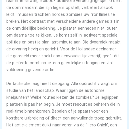
real-time strategie alsook actievolle verdedigingsspel. U bent
de commandant die zijn legers opstelt, verbetert alsook
leidt. Intussen trachten hordes zombies uw frontlinies te
breken. Het contrast met verscheidene andere games zit in
de onmiddellijke bediening. Je plaatst eenheden niet louter
om daarna toe te kijken. Je komt zelf in, activeert speciale
abilities en past je plan last-minute aan. Die dynamiek maakt
de ervaring hevig en gericht. Voor de Hollandse deelnemer,
die geregeld meer zoekt dan eenvoudig tijdverdrijf, geeft dit
de perfecte combinatie: een geestelijke uitdaging en vlot,
voldoening gevende actie.
De tactische laag heeft diepgang. Alle opdracht vraagt om
studie van het landschap. Waar liggen de autonome
knelpunten? Welke routes kiezen de zombies? Je legkippen
plaatsen is pas het begin. Je moet resources beheren die in
real-time binnenkomen. Bepalen of je spaart voor een
kostbare uitbreiding of direct een aanvullende troep gebruikt.
Het actie-element duikt naar voren via de ‘Hero Chick’, een