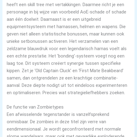
heeft een skill tree met vertakkingen. Daarmee richt je een
personage in bij wijze van voorbeeld AoE-schade of schade
aan één doelwit. Daarnaast is er een uitgebreid
equipmentsysteem met harnassen, helmen en wapens. Die
geven niet alleen statistische bonussen, maar kunnen ook
unieke setbonussen activeren. Het verzamelen van een
zeldzame blauwdruk voor een legendarisch harnas voelt als
een echte prestatie. Het ‘bonding’-systeem voegt nog een
laag toe. Dit systeem creëert synergie tussen specifieke
kippen. Zet je ‘Old Captain Cluck’ en ‘First Mate Beakbeard’
samen, dan ontgrendelen ze een krachtige combinatie-
aanval. Deze diepte nodigt uit tot eindeloos experimenteren
en optimaliseren. Precies wat strategieliefhebbers zoeken.
De functie van Zombietypes
Een afwisselende tegenstander is vanzelfsprekend
onmisbaar. De zombies in deze titel zijn verre van
eendimensionaal. Je wordt geconfronteerd met normale
slome wandelaars, maar ook met gevaarlijke exploderende