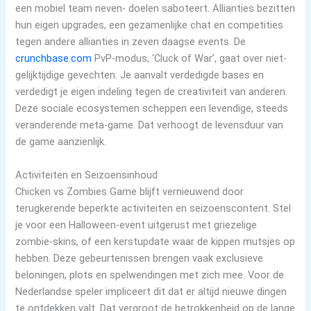
een mobiel team neven- doelen saboteert. Allianties bezitten
hun eigen upgrades, een gezamenlijke chat en competities
tegen andere allianties in zeven daagse events. De
crunchbase.com
PvP-modus, ‘Cluck of War’, gaat over niet-
gelijktijdige gevechten. Je aanvalt verdedigde bases en
verdedigt je eigen indeling tegen de creativiteit van anderen.
Deze sociale ecosystemen scheppen een levendige, steeds
veranderende meta-game. Dat verhoogt de levensduur van
de game aanzienlijk.
Activiteiten en Seizoensinhoud
Chicken vs Zombies Game blijft vernieuwend door
terugkerende beperkte activiteiten en seizoenscontent. Stel
je voor een Halloween-event uitgerust met griezelige
zombie-skins, of een kerstupdate waar de kippen mutsjes op
hebben. Deze gebeurtenissen brengen vaak exclusieve
beloningen, plots en spelwendingen met zich mee. Voor de
Nederlandse speler impliceert dit dat er altijd nieuwe dingen
te ontdekken valt. Dat vergroot de betrokkenheid op de lange