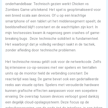
onderhandelbaar. Technisch gezien werkt Chicken vs
Zombies Game uitstekend. Het spel is geoptimaliseerd voor
een breed scala aan devices. Of u op een krachtige
smartphone of een tablet uit het middensegment speelt, de
beeldsnelheid blijft constant en de wachttijden zijn kort. In
mijn testsessies kwam ik nagenoeg geen crashes of game-
breaking bugs . Deze technische soliditeit is fundamenteel.
Het waarborgt dat je volledig verdiept raakt in de tactiek,
zonder afleiding door technische problemen.
Het technische niveau geldt ook voor de netwerkcode. Zelfs
bij intensieve co-op-sessies met vier spelers en tientallen
units op de monitor hield de verbinding constant. De
reactietijd was laag. De game bevat ook een gedetailleerde
reeks aan visuele opties. Spelers met verouderde hardware
kunnen grafische effecten aanpassen voor een soepelere
ervaring. De overstap tussen devices verloopt goed dankzij
een degelijk cloud-opslagsysteem. Deze focus op de
gebruikerservaring, van de code tot de interface, is een teken