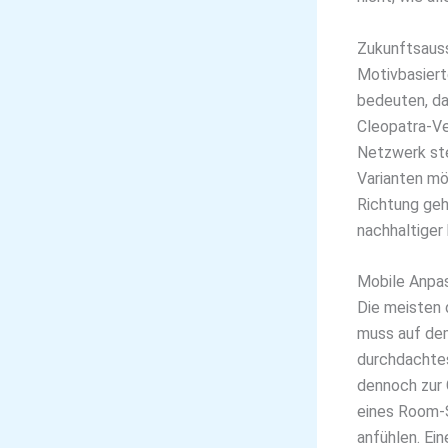
Zukunftsauss
Motivbasiert
bedeuten, da
Cleopatra-Ve
Netzwerk st
Varianten mö
Richtung geh
nachhaltiger 
Mobile Anpas
Die meisten 
muss auf dem
durchdachtes
dennoch zur 
eines Room-S
anfühlen. Ei