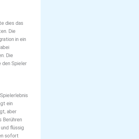
te dies das
en. Die
ation in ein
abei
n. Die
e den Spieler
Spielerlebnis
gt ein
gt, aber
s Berühren
und flüssig
en sofort