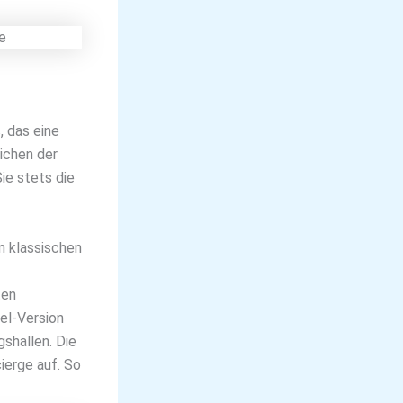
, das eine
ichen der
ie stets die
m klassischen
ten
tel-Version
gshallen. Die
erge auf. So