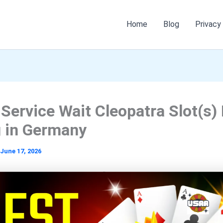
Home
Blog
Privacy
ervice Wait Cleopatra Slot(s) 
g in Germany
June 17, 2026