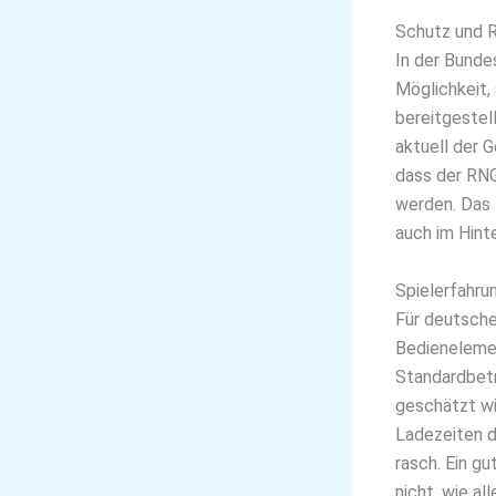
Schutz und R
In der Bundes
Möglichkeit,
bereitgestel
aktuell der 
dass der RNG
werden. Das 
auch im Hint
Spielerfahru
Für deutsche
Bedienelemen
Standardbetr
geschätzt wi
Ladezeiten d
rasch. Ein g
nicht, wie all