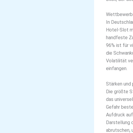
Wettbewerbs
In Deutschla
Hotel-Slot m
handfeste Za
96% ist für v
die Schwanku
Volatilität v
einfangen.
Stärken und 
Die größte St
das universe
Gefahr beste
Aufdruck auf
Darstellung 
abrutschen, 