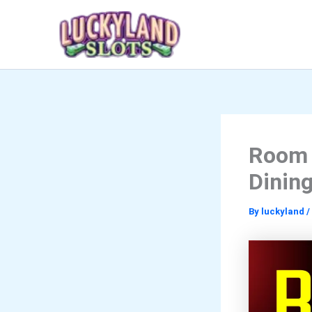
Skip
to
content
Room S
Dinin
By
luckyland
/