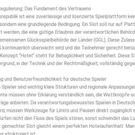
egulierung: Das Fundament des Vertrauens
republik ist eine zuverlässige und lizenzierte Spielplattform kei
 sondern eine grundlegende Bedingung. Ein Slot soll nur auf Pla
lt werden, die eine gültige Erlaubnis der verantwortlichen Behör
Gemeinsamen Glücksspielbehörde der Länder (GGL). Diese Zulassu
 kontinuierlich überwacht wird und die Teilnehmer gerecht berü
Konzept “Hotel” steht für Behaglichkeit und Sicherheit. Diese St
ergrund, in der Technik und der Rechtmäßigkeit, vollständig gege
ng und Benutzerfreundlichkeit für deutsche Spieler
 Spieler sind wichtig klare Strukturen und regionale Anpassungen
te müssen ohne Erklärung verständlich sein, die Wettknöpfe so
äge anbieten. Da verantwortungsbewusstes Spielen in Deutsch
rd, müssen Werkzeuge für Limits und Pausen direkt zugänglich s
ürfen nicht den Fluss des Spiels stören, sonst schwindet das L
ut gemachter Slot gleicht einem perfekten Hotelaufenthalt: Ma
es strukturiert ist.