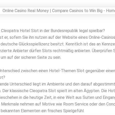
 Cleopatra Hotel Slot in der Bundesrepublik legal spielbar?
st er, sofern Sie ihn nutzen auf der Website eines Online-Casinos
deutsche Glücksspiellizenz besitzt. Kenntlich ist das an Kennze
enzierte Anbieter dürfen Slots rechtmäßig anbieten. Überprüfen S
 um auf der sicheren Seite zu sein.
Unterschied zwischen einen Hotel-Themen Slot gegenüber eine
ot?
ende Unterschied liegt im Ambiente und den darauf abgestimm
. Der klassische Cleopatra Slot spielt im alten Ägypten. Die Ho
eschehen in die heutige Zeit, in eine Welt aus Suiten und Eingan
 Merkmale nehmen auf Motive wie Room Service oder den Conci
 bekannten Elementen ein frisches Spielgefühl.