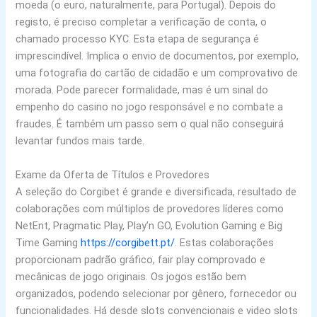
moeda (o euro, naturalmente, para Portugal). Depois do
registo, é preciso completar a verificação de conta, o
chamado processo KYC. Esta etapa de segurança é
imprescindível. Implica o envio de documentos, por exemplo,
uma fotografia do cartão de cidadão e um comprovativo de
morada. Pode parecer formalidade, mas é um sinal do
empenho do casino no jogo responsável e no combate a
fraudes. É também um passo sem o qual não conseguirá
levantar fundos mais tarde.
Exame da Oferta de Títulos e Provedores
A seleção do Corgibet é grande e diversificada, resultado de
colaborações com múltiplos de provedores líderes como
NetEnt, Pragmatic Play, Play’n GO, Evolution Gaming e Big
Time Gaming
https://corgibett.pt/
. Estas colaborações
proporcionam padrão gráfico, fair play comprovado e
mecânicas de jogo originais. Os jogos estão bem
organizados, podendo selecionar por gênero, fornecedor ou
funcionalidades. Há desde slots convencionais e video slots