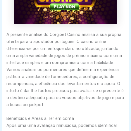
A presente análise do Corgibet Casino analisa a sua própria
oferta para o apostador português. O casino online
diferencia-se por um enfoque claro no utilizador, juntando
uma ampla variedade de jogos de prémio máximo com uma
interface simples e um compromisso com a fiabilidade.
Vamos analisar os pormenores que definem a experiência
prática: a variedade de fornecedores, a configuração de
recompensas, a eficiência dos levantamentos e o apoio. O
intuito é dar-lhe factos precisos para avaliar se o presente é
o destino adequado para os vossos objetivos de jogo e para
a busca ao jackpot.
Benefícios e Áreas a Ter em conta
Após uma uma avaliação minuciosa, podemos identificar