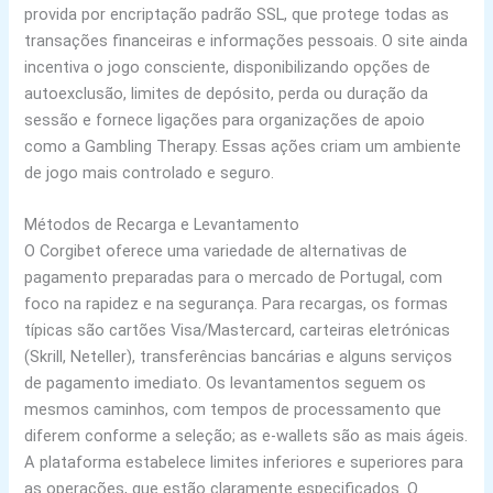
provida por encriptação padrão SSL, que protege todas as
transações financeiras e informações pessoais. O site ainda
incentiva o jogo consciente, disponibilizando opções de
autoexclusão, limites de depósito, perda ou duração da
sessão e fornece ligações para organizações de apoio
como a Gambling Therapy. Essas ações criam um ambiente
de jogo mais controlado e seguro.
Métodos de Recarga e Levantamento
O Corgibet oferece uma variedade de alternativas de
pagamento preparadas para o mercado de Portugal, com
foco na rapidez e na segurança. Para recargas, os formas
típicas são cartões Visa/Mastercard, carteiras eletrónicas
(Skrill, Neteller), transferências bancárias e alguns serviços
de pagamento imediato. Os levantamentos seguem os
mesmos caminhos, com tempos de processamento que
diferem conforme a seleção; as e-wallets são as mais ágeis.
A plataforma estabelece limites inferiores e superiores para
as operações, que estão claramente especificados. O