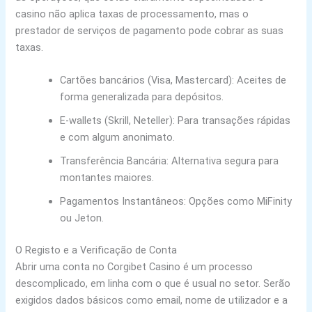
casino não aplica taxas de processamento, mas o
prestador de serviços de pagamento pode cobrar as suas
taxas.
Cartões bancários (Visa, Mastercard): Aceites de
forma generalizada para depósitos.
E-wallets (Skrill, Neteller): Para transações rápidas
e com algum anonimato.
Transferência Bancária: Alternativa segura para
montantes maiores.
Pagamentos Instantâneos: Opções como MiFinity
ou Jeton.
O Registo e a Verificação de Conta
Abrir uma conta no Corgibet Casino é um processo
descomplicado, em linha com o que é usual no setor. Serão
exigidos dados básicos como email, nome de utilizador e a