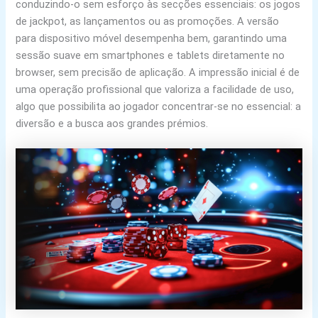
conduzindo-o sem esforço às secções essenciais: os jogos
de jackpot, as lançamentos ou as promoções. A versão
para dispositivo móvel desempenha bem, garantindo uma
sessão suave em smartphones e tablets diretamente no
browser, sem precisão de aplicação. A impressão inicial é de
uma operação profissional que valoriza a facilidade de uso,
algo que possibilita ao jogador concentrar-se no essencial: a
diversão e a busca aos grandes prémios.