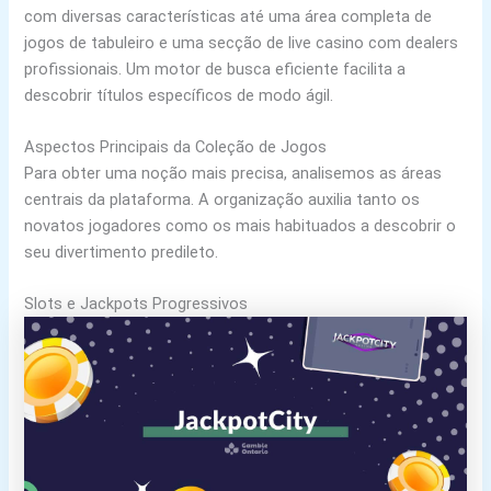
com diversas características até uma área completa de
jogos de tabuleiro e uma secção de live casino com dealers
profissionais. Um motor de busca eficiente facilita a
descobrir títulos específicos de modo ágil.
Aspectos Principais da Coleção de Jogos
Para obter uma noção mais precisa, analisemos as áreas
centrais da plataforma. A organização auxilia tanto os
novatos jogadores como os mais habituados a descobrir o
seu divertimento predileto.
Slots e Jackpots Progressivos