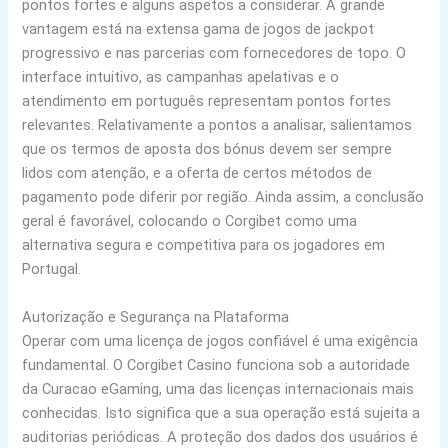
pontos fortes e alguns aspetos a considerar. A grande
vantagem está na extensa gama de jogos de jackpot
progressivo e nas parcerias com fornecedores de topo. O
interface intuitivo, as campanhas apelativas e o
atendimento em português representam pontos fortes
relevantes. Relativamente a pontos a analisar, salientamos
que os termos de aposta dos bónus devem ser sempre
lidos com atenção, e a oferta de certos métodos de
pagamento pode diferir por região. Ainda assim, a conclusão
geral é favorável, colocando o Corgibet como uma
alternativa segura e competitiva para os jogadores em
Portugal.
Autorização e Segurança na Plataforma
Operar com uma licença de jogos confiável é uma exigência
fundamental. O Corgibet Casino funciona sob a autoridade
da Curacao eGaming, uma das licenças internacionais mais
conhecidas. Isto significa que a sua operação está sujeita a
auditorias periódicas. A proteção dos dados dos usuários é