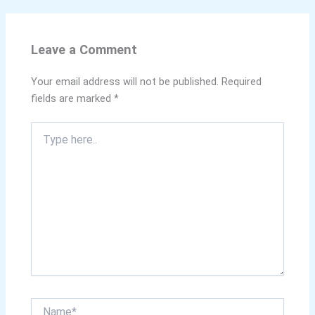
Leave a Comment
Your email address will not be published.
Required
fields are marked
*
Type
here..
Name*