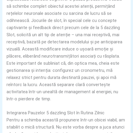
să schimbe complet obiectul acestei atenții, permițând
rețelelor neuronale asociate cu sarcina de lucru să se
odihnească. Jocurile de slot, în special cele cu concepte
captivante și feedback direct precum cele de la 5 dazzling
Slot, solicită un alt tip de atenție – una mai receptivă, mai
receptivă, bazată pe detectarea modelului și pe anticiparea
vizuală. Această modificare induce o ușoară emoție și
plăcere, eliberând neurotransmițători asociați cu răsplata.
Este important de subliniat că, din optica mea, cheia este
gestionarea și intenția: configurez un cronometru, mă
relaxez strict pentru durata destinată pauzei, și apoi mă
reîntorc la lucru. Această separare clară convertește
activitatea într-un unealtă de management al energiei, nu
într-o pierdere de timp.
Integrarea Pauzelor 5 dazzling Slot în Rutina Zilnic
Pentru a schimba această propunere într-un obicei viabil, am
stabilit o mică structură. Nu este vorba despre a juca atunci