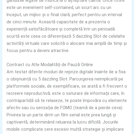
gândurile legate de muncă la o așteptare calmă. Orice rotire
este un eveniment self-contained, un scurt arc cu un
început, un mijloc și o final clară, perfect pentru un interval
de cinci minute. Această capacitate de a prezenta o
experiență satisfăcătoare și completă într-un perioadă
scurtă este ceea ce diferențiază 5 dazzling Slot de celelalte
activități virtuale care solicită o alocare mai amplă de timp și
focus pentru a deveni atractive.
Contrast cu Alte Modalități de Pauză Online
Am testat diferite moduri de reprize digitale înainte de a fixa
o obișnuință cu 5 dazzling Slot. Parcurgerea neimplicată pe
platformele sociale, de exemplificare, se arată a fi frecvent o
recreere neproductivă; este o saturare de informații care, în
contrapartidă să te relaxeze, te poate împovăra cu elemente
afectiv sau cu senzația de FOMO (teamă de a pierde ceva).
Privirea la un parte dintr-un film serial este prea lungă și
captivantă, determinând reluarea la lucru dificilă. Jocurile
mobile complicate cere excesiv multă strategie și implicare