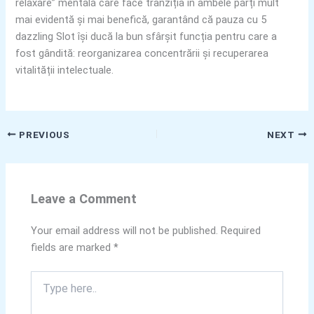
relaxare” mentală care face tranziția în ambele părți mult
mai evidentă și mai benefică, garantând că pauza cu 5
dazzling Slot își ducă la bun sfârșit funcția pentru care a
fost gândită: reorganizarea concentrării și recuperarea
vitalității intelectuale.
PREVIOUS
NEXT
Leave a Comment
Your email address will not be published.
Required
fields are marked
*
Type
here..