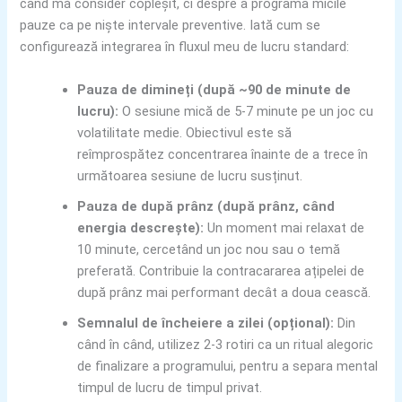
când mă consider copleșit, ci despre a programa micile
pauze ca pe niște intervale preventive. Iată cum se
configurează integrarea în fluxul meu de lucru standard:
Pauza de dimineți (după ~90 de minute de
lucru):
O sesiune mică de 5-7 minute pe un joc cu
volatilitate medie. Obiectivul este să
reîmprospătez concentrarea înainte de a trece în
următoarea sesiune de lucru susținut.
Pauza de după prânz (după prânz, când
energia descrește):
Un moment mai relaxat de
10 minute, cercetând un joc nou sau o temă
preferată. Contribuie la contracararea ațipelei de
după prânz mai performant decât a doua cească.
Semnalul de încheiere a zilei (opțional):
Din
când în când, utilizez 2-3 rotiri ca un ritual alegoric
de finalizare a programului, pentru a separa mental
timpul de lucru de timpul privat.