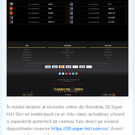
În mediul dinamic al sloturilor online din România, 20 Super
Hot Slot se evidențiază ca un titlu clasic actualizat, oferind
o experiență autentică de cazinou fizic direct pe ecranul
dispozitivelor noastre
https://20-super-hot.com.ro/
. Acest