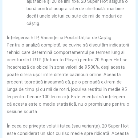
ajustabile și 20 de linii fixe, 20 Super Hot asigură o
bună control asupra ratei de cheltuială, mai bine
decât unele sloturi cu sute de mii de moduri de
câștig.
Înțelegerea RTP, Varianței și Posibilităților de Câștig
Pentru o analiză completă, se cuvine să discutăm indicatorii
tehnici care determină comportamentul pe termen lung al
acestui slot. RTP (Return to Player) pentru 20 Super Hot se
încadrează de obicei în zona valorii de 95.00%, deși acesta
poate difera ușor între diferite cazinouri online. Această
procent teoretică înseamnă că, pe o perioadă extrem de
lungă de timp și cu mii de rotiri, jocul va restitui în medie 95
lei pentru fiecare 100 lei mizați. Este esențial să înțelegem
că acesta este o medie statistică, nu o promisiune pentru o
sesiune scurtă.
În ceea ce privește volatilitatea (sau varianța), 20 Super Hot
este considerat un slot cu risc medie spre ridicată. Aceasta