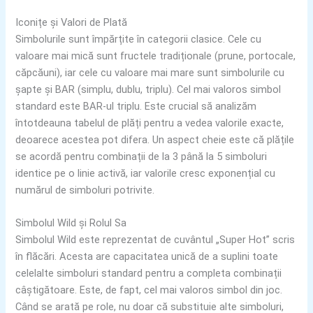
Iconițe și Valori de Plată
Simbolurile sunt împărțite în categorii clasice. Cele cu
valoare mai mică sunt fructele tradiționale (prune, portocale,
căpcăuni), iar cele cu valoare mai mare sunt simbolurile cu
șapte și BAR (simplu, dublu, triplu). Cel mai valoros simbol
standard este BAR-ul triplu. Este crucial să analizăm
întotdeauna tabelul de plăți pentru a vedea valorile exacte,
deoarece acestea pot difera. Un aspect cheie este că plățile
se acordă pentru combinații de la 3 până la 5 simboluri
identice pe o linie activă, iar valorile cresc exponențial cu
numărul de simboluri potrivite.
Simbolul Wild și Rolul Sa
Simbolul Wild este reprezentat de cuvântul „Super Hot” scris
în flăcări. Acesta are capacitatea unică de a suplini toate
celelalte simboluri standard pentru a completa combinații
câștigătoare. Este, de fapt, cel mai valoros simbol din joc.
Când se arată pe role, nu doar că substituie alte simboluri,