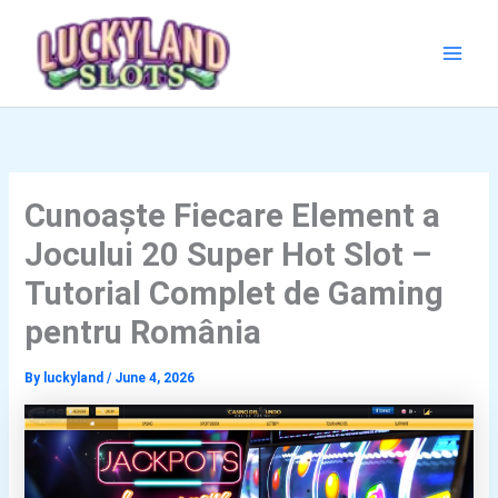
Skip
to
content
Cunoaște Fiecare Element a
Jocului 20 Super Hot Slot –
Tutorial Complet de Gaming
pentru România
By
luckyland
/
June 4, 2026