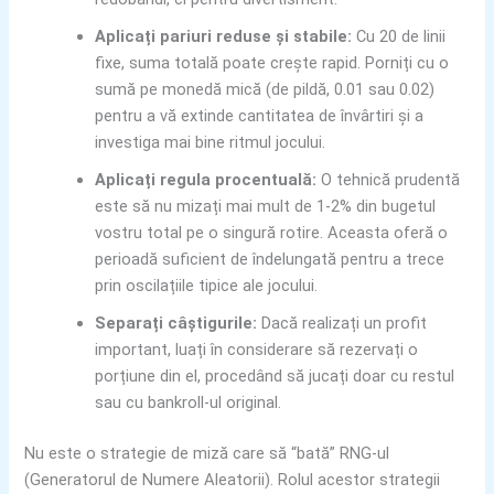
Aplicați pariuri reduse și stabile:
Cu 20 de linii
fixe, suma totală poate crește rapid. Porniți cu o
sumă pe monedă mică (de pildă, 0.01 sau 0.02)
pentru a vă extinde cantitatea de învârtiri și a
investiga mai bine ritmul jocului.
Aplicați regula procentuală:
O tehnică prudentă
este să nu mizați mai mult de 1-2% din bugetul
vostru total pe o singură rotire. Aceasta oferă o
perioadă suficient de îndelungată pentru a trece
prin oscilațiile tipice ale jocului.
Separați câștigurile:
Dacă realizați un profit
important, luați în considerare să rezervați o
porțiune din el, procedând să jucați doar cu restul
sau cu bankroll-ul original.
Nu este o strategie de miză care să “bată” RNG-ul
(Generatorul de Numere Aleatorii). Rolul acestor strategii