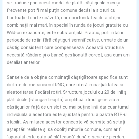
se traduce prin acest model de plată: câștigurile mici și
frecvente pot fi mai puțin comune decât la sloturi cu
fluctuație foarte scăzută, dar oportunitatea de a obține
combinații mai mari, în special în runda de jocuri gratuite cu
Wild-uri expandate, este substanțială. Practic, poți întâlni
perioade de rotiri fără câștiguri semnificative, urmate de un
câștig consistent care compensează. Această structură
necesită răbdare și o bancă gestionată corect, așa cum am
detaliat anterior.
Șansele de a obține combinații câștigătoare specifice sunt
dictate de mecanismul RNG, care oferă imparțialitatea și
aleatoritatea fiecărei rotiri. Structura jocului cu 20 de linii și
plăți duble (stânga-dreapta) amplifică ritmul generală a
câștigurilor față de un slot cu mai puține linii, dar cuantumul
individuală a acestora este ajustată pentru a păstra RTP-ul
stabilit. Asimilarea acestor concepte vă permite să setați
așteptări realiste și să ocoliți miturile comune, cum ar fi
“aparatul este gata să plătească” după o serie de pierderi.