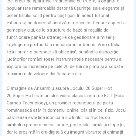
joc, creat de aparatele tradiționale cu fructe, a obținut o
popularitate remarcabilă datorită ușurinței sale elegante și
potențialului solid pentru câștiguri. În acest tutorial
exhaustiv, ne dorim să analizăm meticulos fiecare aspect al
gameplay-ului, de la structura de bază și regulile de
funcționare până la strategiile de gestionare a mizei și
înțelegerea profundă a mecanismelor bonus. Vom studia
totul printr-o perspectivă obiectivă, punând la dispoziție
jucătorilor români toate instrumentele necesare pentru a
explora cu încredere pe cele 20 de linii de plată și a scoate
maximum de valoare din fiecare rotire.
O Imagine de Ansamblu asupra Jocului 20 Super Hot
20 Super Hot este un slot video clasic lansat de EGT (Euro
Games Technology), un provider recunoscut pe piața
românească atât în domeniul online, cât și în cel fizic. Jocul
păstrează estetica iconică a sloturilor cu fructe, cu
simboluri precum cireșe, prune, portocale, lamâi și clopoței,
dar le prezintă în era digitală cu imagini vibrante și animații