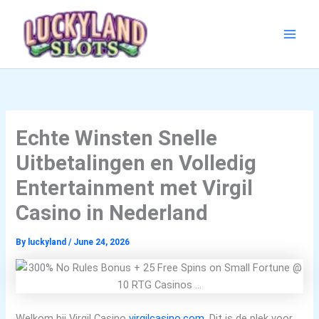
Skip
to
content
Echte Winsten Snelle
Uitbetalingen en Volledig
Entertainment met Virgil
Casino in Nederland
By
luckyland
/
June 24, 2026
Welkom bij Virgil Casino
virgilcasino.com
. Dit is de plek voor