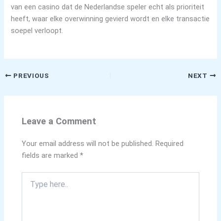
van een casino dat de Nederlandse speler echt als prioriteit
heeft, waar elke overwinning gevierd wordt en elke transactie
soepel verloopt.
PREVIOUS
NEXT
Leave a Comment
Your email address will not be published.
Required
fields are marked
*
Type
here..