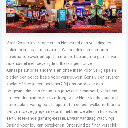
Virgil Casino levert spelers in Nederland een volledige en
solide online casino-ervaring. We bundelen een enorme
selectie topkwaliteit spellen met het belangrijke gemak van
razendsnelle en beveiligde uitbetalingen. Onze
Kansspelautoriteit licentie en onze inzet voor veilig spelen
bieden een solide basis voor vertrouwen. Bent u een ervaren
speler of ben je een beginner? Bij ons ontdek je een
omgeving die zich focust op jouw entertainment, veiligheid
en tevredenheid. Met onze toegewijde Nederlandse support,
een ideale ervaring op alle apparaten en een welkomstbonus
dat zijn toezeggingen nakomt, hebben we alles in huis voor
een uitstekende gaming-sessie. Ervaar vandaag wat Virgil
Casino voor jou kan betekenen. Ondervind zelf het verschil