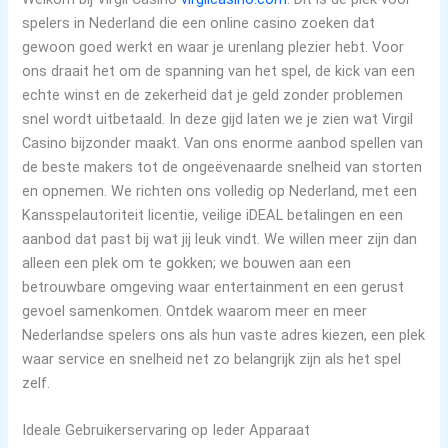
spelers in Nederland die een online casino zoeken dat
gewoon goed werkt en waar je urenlang plezier hebt. Voor
ons draait het om de spanning van het spel, de kick van een
echte winst en de zekerheid dat je geld zonder problemen
snel wordt uitbetaald. In deze gijd laten we je zien wat Virgil
Casino bijzonder maakt. Van ons enorme aanbod spellen van
de beste makers tot de ongeëvenaarde snelheid van storten
en opnemen. We richten ons volledig op Nederland, met een
Kansspelautoriteit licentie, veilige iDEAL betalingen en een
aanbod dat past bij wat jij leuk vindt. We willen meer zijn dan
alleen een plek om te gokken; we bouwen aan een
betrouwbare omgeving waar entertainment en een gerust
gevoel samenkomen. Ontdek waarom meer en meer
Nederlandse spelers ons als hun vaste adres kiezen, een plek
waar service en snelheid net zo belangrijk zijn als het spel
zelf.
Ideale Gebruikerservaring op Ieder Apparaat