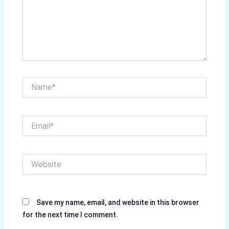
Name*
Email*
Website
Save my name, email, and website in this browser
for the next time I comment.