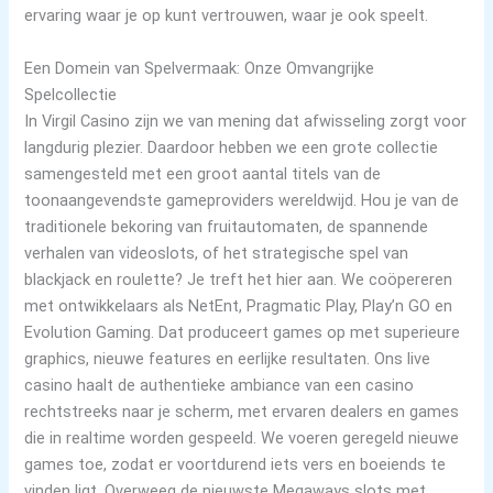
ervaring waar je op kunt vertrouwen, waar je ook speelt.
Een Domein van Spelvermaak: Onze Omvangrijke
Spelcollectie
In Virgil Casino zijn we van mening dat afwisseling zorgt voor
langdurig plezier. Daardoor hebben we een grote collectie
samengesteld met een groot aantal titels van de
toonaangevendste gameproviders wereldwijd. Hou je van de
traditionele bekoring van fruitautomaten, de spannende
verhalen van videoslots, of het strategische spel van
blackjack en roulette? Je treft het hier aan. We coöpereren
met ontwikkelaars als NetEnt, Pragmatic Play, Play’n GO en
Evolution Gaming. Dat produceert games op met superieure
graphics, nieuwe features en eerlijke resultaten. Ons live
casino haalt de authentieke ambiance van een casino
rechtstreeks naar je scherm, met ervaren dealers en games
die in realtime worden gespeeld. We voeren geregeld nieuwe
games toe, zodat er voortdurend iets vers en boeiends te
vinden ligt. Overweeg de nieuwste Megaways slots met