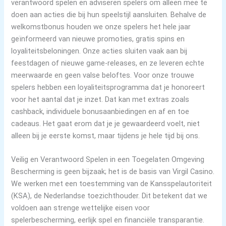
verantwoord spelen en adviseren spelers om alleen mee te
doen aan acties die bij hun speelstijl aansluiten. Behalve de
welkomstbonus houden we onze spelers het hele jaar
geïnformeerd van nieuwe promoties, gratis spins en
loyaliteitsbeloningen. Onze acties sluiten vaak aan bij
feestdagen of nieuwe game-releases, en ze leveren echte
meerwaarde en geen valse beloftes. Voor onze trouwe
spelers hebben een loyaliteitsprogramma dat je honoreert
voor het aantal dat je inzet. Dat kan met extras zoals
cashback, individuele bonusaanbiedingen en af en toe
cadeaus. Het gaat erom dat je je gewaardeerd voelt, niet
alleen bij je eerste komst, maar tijdens je hele tijd bij ons.
Veilig en Verantwoord Spelen in een Toegelaten Omgeving
Bescherming is geen bijzaak; het is de basis van Virgil Casino.
We werken met een toestemming van de Kansspelautoriteit
(KSA), de Nederlandse toezichthouder. Dit betekent dat we
voldoen aan strenge wettelijke eisen voor
spelerbescherming, eerlijk spel en financiële transparantie.