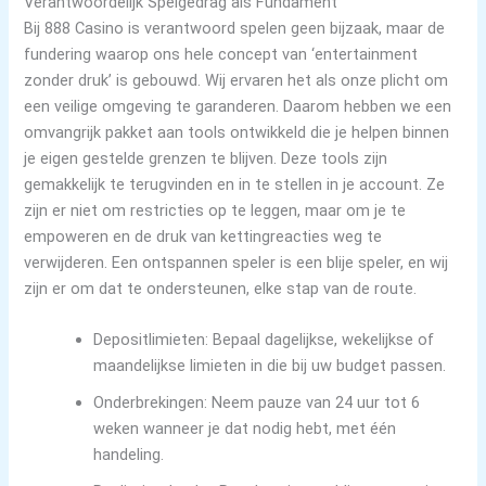
Verantwoordelijk Spelgedrag als Fundament
Bij 888 Casino is verantwoord spelen geen bijzaak, maar de
fundering waarop ons hele concept van ‘entertainment
zonder druk’ is gebouwd. Wij ervaren het als onze plicht om
een veilige omgeving te garanderen. Daarom hebben we een
omvangrijk pakket aan tools ontwikkeld die je helpen binnen
je eigen gestelde grenzen te blijven. Deze tools zijn
gemakkelijk te terugvinden en in te stellen in je account. Ze
zijn er niet om restricties op te leggen, maar om je te
empoweren en de druk van kettingreacties weg te
verwijderen. Een ontspannen speler is een blije speler, en wij
zijn er om dat te ondersteunen, elke stap van de route.
Depositlimieten: Bepaal dagelijkse, wekelijkse of
maandelijkse limieten in die bij uw budget passen.
Onderbrekingen: Neem pauze van 24 uur tot 6
weken wanneer je dat nodig hebt, met één
handeling.