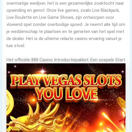
overmatige wedijver; het is een gezamenlijke zoektocht naar
opwinding en genot. Onze live games, zoals Live Blackjack,
Live Roulette en Live Game Shows, zijn ontworpen voor
vloeiend spel zonder overbodige spoed. Je neemt alle tijd om
je weddenschap te plaatsen en te genieten van het spel met
de dealer. Het is de ultieme relaxte casino-ervaring vanuit je
luie stoel.
Het officiële 888 Casino Introductiepakket: Een soepele Start