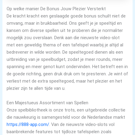
Op welke manier De Bonus Jouw Plezier Versterkt
De kracht kracht een geslaagde goede bonus schuilt niet de
omvang, maar in bruikbaarheid. Ons geeft je je speeltijd en
kansen om diverse spellen uit te proberen die je normaliter
mogelijk zou overslaan. Denk aan die nieuwste video-slot
met een geweldig thema of een tafelspel waarbij je altijd al
bedrevener in wilde worden. De speeltegoed dienen als een
uitbreiding van je speelbudget, zodat je meer rounds, meer
spanning en meer genot kunt ondervinden. Het betreft een in
de goede richting, geen druk druk om te presteren. Je wint of
verliest met de extra speeltegoed, maar het plezier en het
plezier zijn te allen tijde van u.
Een Majestueus Assortiment van Spellen
Onze spelbibliotheek is onze trots, een uitgebreide collectie
die nauwkeurig is samengesteld voor de Nederlandse markt
https://888-app.com/
. Van de nieuwste video-slots vol
baanbrekende features tot tijdloze tafelspelen zoals