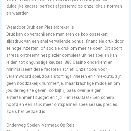
duidelijke kaders, perfect afgestemd op onze lokale normen
en waarden.
Waardoor Druk een Plezierbreker Is
Druk kan op verschillende manieren de kop opsteken:
tijdsdruk van een snel vervallende bonus, financiële druk door
te hoge inzetten, of sociale druk om mee te doen. Dit soort
stress ontneemt het plezier compleet uit het spel en kan
leiden tot ongunstige keuzes. 888 Casino onderkent en
minimaliseert deze factoren actief. Onze tools voor
verantwoord spel, zoals stortingslimieten en time-outs, zijn
geen noodzakelijk nummertje, maar krachtige middelen om
jou de regie te geven. Zo blijf jij baas over je eigen
entertainment budget en tijd. Het resultaat? Een scherp
hoofd en een stuk meer ontspannen speelsessie, precies
zoals het bedoeld is.
Onderweg Spelen: Vermaak Op Reis