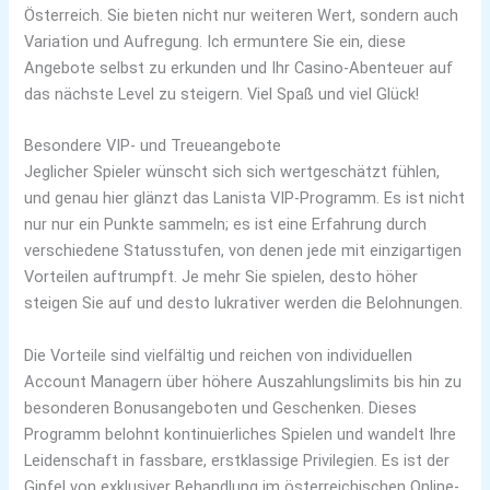
Österreich. Sie bieten nicht nur weiteren Wert, sondern auch
Variation und Aufregung. Ich ermuntere Sie ein, diese
Angebote selbst zu erkunden und Ihr Casino-Abenteuer auf
das nächste Level zu steigern. Viel Spaß und viel Glück!
Besondere VIP- und Treueangebote
Jeglicher Spieler wünscht sich sich wertgeschätzt fühlen,
und genau hier glänzt das Lanista VIP-Programm. Es ist nicht
nur nur ein Punkte sammeln; es ist eine Erfahrung durch
verschiedene Statusstufen, von denen jede mit einzigartigen
Vorteilen auftrumpft. Je mehr Sie spielen, desto höher
steigen Sie auf und desto lukrativer werden die Belohnungen.
Die Vorteile sind vielfältig und reichen von individuellen
Account Managern über höhere Auszahlungslimits bis hin zu
besonderen Bonusangeboten und Geschenken. Dieses
Programm belohnt kontinuierliches Spielen und wandelt Ihre
Leidenschaft in fassbare, erstklassige Privilegien. Es ist der
Gipfel von exklusiver Behandlung im österreichischen Online-