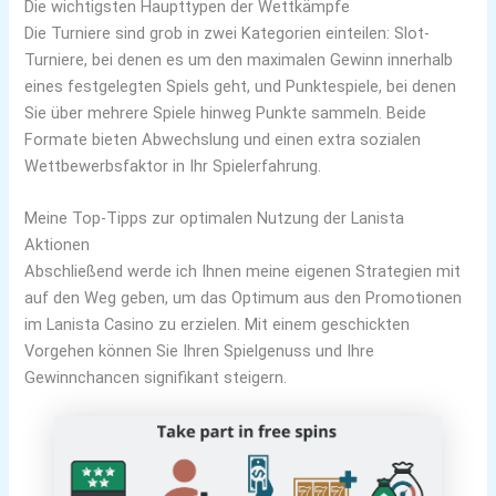
Die wichtigsten Haupttypen der Wettkämpfe
Die Turniere sind grob in zwei Kategorien einteilen: Slot-
Turniere, bei denen es um den maximalen Gewinn innerhalb
eines festgelegten Spiels geht, und Punktespiele, bei denen
Sie über mehrere Spiele hinweg Punkte sammeln. Beide
Formate bieten Abwechslung und einen extra sozialen
Wettbewerbsfaktor in Ihr Spielerfahrung.
Meine Top-Tipps zur optimalen Nutzung der Lanista
Aktionen
Abschließend werde ich Ihnen meine eigenen Strategien mit
auf den Weg geben, um das Optimum aus den Promotionen
im Lanista Casino zu erzielen. Mit einem geschickten
Vorgehen können Sie Ihren Spielgenuss und Ihre
Gewinnchancen signifikant steigern.