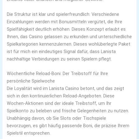
Die Struktur ist klar und spielerfreundlich: Verschiedene
Einzahlungen werden mit Bonusmitteln vergütet, die Ihre
Spielfähigkeit deutlich erhöhen. Dieses Konzept erlaubt es
Ihnen, das Casino gelassen zu erkunden und unterschiedliche
Spielkategorien kennenzulernen. Dieses wohlüberlegte Paket
ist für mich ein eindeutiges Signal dafür, dass Lanista
nachhaltige Verbindungen zu seinen Spielern pflegt.
Wöchentliche Reload-Boni: Der Treibstoff für Ihre
persönliche Spielwoche
Die Loyalität wird im Lanista Casino betont, und das zeigt
sich in den kontinuierlichen Reload-Angeboten. Diese
Wochen-Aktionen sind der ideale Treibstoff, um Ihr
Spielkonto zu beleben und frische Gelegenheiten zu nutzen.
Unabhängig davon, ob Sie Slots oder Tischspiele
bevorzugen, es gibt häufig passende Boni, die präzise Ihrem
Spielstil entsprechen.