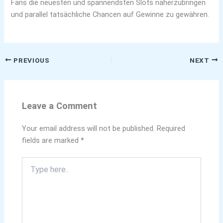
Fans die neuesten und spannendsten Slots näherzubringen
und parallel tatsächliche Chancen auf Gewinne zu gewähren.
PREVIOUS
NEXT
Leave a Comment
Your email address will not be published.
Required
fields are marked
*
Type
here..