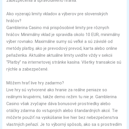
zabezpečenia a spravodlivého hrania.
Ako vyzerajú limity vkladov a výberov pre slovenských
hráčov?
Gamblerina Casino má prispôsobivé limity pre rôznych
hráčov. Minimálny vklad je spravidla okolo 10 EUR, minimálny
výber rovnako. Maximálne sumy sú veľké a sú závislé od
metódy platby, ako je prevodový prevod, karta alebo online
peňaženka. Aktuálne aktuálne limity uvidíte vždy v sekcii
“Platby” na internetovej stránke kasína. Všetky transakcie sú
rýchle a zabezpečené.
Môžem hrať live hry zadarmo?
Live hry sú vytvorené ako hranie za reálne peniaze so
reálnymi krupiérmi, takže demo režim tu nie je. Gamblerina
Casino však zvyčajne dáva bonusové prostriedky alebo
otáčky zdarma do vstupných alebo štandardných akcií. Tie
môžete použiť na vyskúšanie live hier bez nebezpečenstva
vlastných peňazí. Je to výborný spôsob, ako sa s prostredím