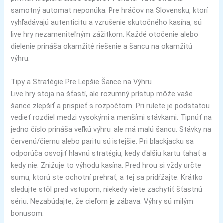
samotný automat neponúka. Pre hráčov na Slovensku, ktorí
vyhľadávajú autenticitu a vzrušenie skutočného kasína, sú
live hry nezameniteľným zážitkom. Každé otočenie alebo
dielenie prináša okamžité riešenie a šancu na okamžitú
výhru.
Tipy a Stratégie Pre Lepšie Šance na Výhru
Live hry stoja na šťastí, ale rozumný prístup môže vaše
šance zlepšiť a prispieť s rozpočtom. Pri rulete je podstatou
vedieť rozdiel medzi vysokými a menšími stávkami. Tipnúť na
jedno číslo prináša veľkú výhru, ale má malú šancu. Stávky na
červenú/čiernu alebo paritu sú istejšie. Pri blackjacku sa
odporúča osvojiť hlavnú stratégiu, kedy ďalšiu kartu ťahať a
kedy nie. Znižuje to výhodu kasína. Pred hrou si vždy určte
sumu, ktorú ste ochotní prehrať, a tej sa pridŕžajte. Krátko
sledujte stôl pred vstupom, niekedy viete zachytiť šťastnú
sériu. Nezabúdajte, že cieľom je zábava. Výhry sú milým
bonusom.