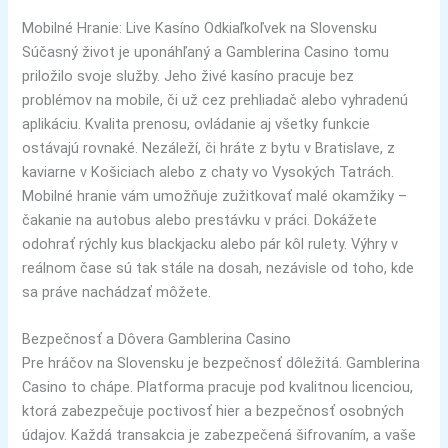
Mobilné Hranie: Live Kasíno Odkiaľkoľvek na Slovensku
Súčasný život je uponáhľaný a Gamblerina Casino tomu
priložilo svoje služby. Jeho živé kasíno pracuje bez
problémov na mobile, či už cez prehliadač alebo vyhradenú
aplikáciu. Kvalita prenosu, ovládanie aj všetky funkcie
ostávajú rovnaké. Nezáleží, či hráte z bytu v Bratislave, z
kaviarne v Košiciach alebo z chaty vo Vysokých Tatrách.
Mobilné hranie vám umožňuje zužitkovať malé okamžiky –
čakanie na autobus alebo prestávku v práci. Dokážete
odohrať rýchly kus blackjacku alebo pár kôl rulety. Výhry v
reálnom čase sú tak stále na dosah, nezávisle od toho, kde
sa práve nachádzať môžete.
Bezpečnosť a Dôvera Gamblerina Casino
Pre hráčov na Slovensku je bezpečnosť dôležitá. Gamblerina
Casino to chápe. Platforma pracuje pod kvalitnou licenciou,
ktorá zabezpečuje poctivosť hier a bezpečnosť osobných
údajov. Každá transakcia je zabezpečená šifrovaním, a vaše