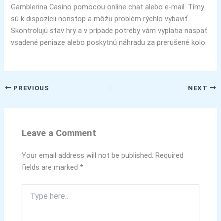
Gamblerina Casino pomocou online chat alebo e-mail. Tímy
sú k dispozícii nonstop a môžu problém rýchlo vybaviť.
Skontrolujú stav hry a v prípade potreby vám vyplatia naspäť
vsadené peniaze alebo poskytnú náhradu za prerušené kolo.
PREVIOUS
NEXT
Leave a Comment
Your email address will not be published.
Required
fields are marked
*
Type
here..