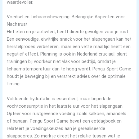
waardevoller.
Voedsel en Lichaamsbeweging: Belangrijke Aspecten voor
Nachtrust
Het eten en je activiteit, heeft directe gevolgen voor je rust.
Een eenvoudige, eiwitrijke snack voor het slapengaan kan het
herstelproces verbeteren, maar een vette maaltijd heeft een
negatief effect. Planning is ook in Nederland cruciaal: plant
trainingen bij voorkeur niet vlak voor bedtijd, omdat je
lichaamstemperatuur dan te hoog wordt. Pengu Sport Game
houdt je beweging bij en verstrekt advies over de optimale
timing.
Voldoende hydratatie is essentieel, maar beperk de
vochtconsumptie in het laatste uur voor het slapengaan.
Opteer voor rustgevende voeding zoals kalkoen, amandels
of banaan. Pengu Sport Game bevat een eetdagboek en
relateert je voedingskeuzes aan je gerealiseerde
slaapscores. Zo merk je direct het relatie tussen wat je