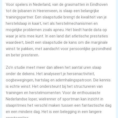
Voor spelers in Nederland, van de grasmatten in Eindhoven
tot de ijsbanen in Heerenveen, is slaap een belangrijke
trainingspartner. Een slaapstudie brengt de kwaliteit van je
herstelslaap in kaart, net als herstelmechanismen en
mogelijke problemen zoals apneu. Het biedt harde data op
waar je iets mee kunt. In een land dat atletische prestaties
waardeert, biedt een slaapstudie de kans om die marginale
winst te pakken, met aandacht voor persoonlijke gezondheid
en beter presteren.
Zo’n studie meet meer dan alleen het aantal uren slaap
onder de dekens. Het analyseert je hersenactiviteit,
oogbewegingen, hartslag en ademhalingspatroon. Die kennis
is echte winst. Het ondersteunt bij het structureren van
trainingen en herstelmomenten. Voor de enthousiaste
Nederlandse loper, wielrenner of sportman kan inzicht in
slaapritmes het verschil maken tussen een fantastische dag
en een mindere dag. Het is een belegging in een langere