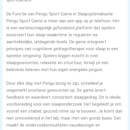
sportcarrière.
De Functie van Pengu Sport Game in Slaapoptimalisatie
Pengu Sport Game is meer dan een app op je telefoon. Het
is een wetenschappelijk gefundeerd platform dat spelers
assisteert hun slaap-waakritme te reguleren via
aantrekkelijke, uitdagende levels. De game integreert
principes van cognitieve gedragstherapie voor slaap in een
speelse omgeving. Spelers krijgen inzicht in over
slaapgewoonten, relaxatie en structuur, terwijl ze een
belevenis beleven met hun eigen energieke pinguïn.
Door elke dag met Pengu bezig te zijn, ontwikkel je
ongemerkt positieve gewoonten op. De game levert
feedback en waardeert consistent slaapgedrag. Dit is ideale
voorbereiding voor een slaaponderzoek. Het begeleidt je om
vooraf een stabiel, gezond ritme op te bouwen. Je komt dan
niet onvoorbereid in het lab, maar met een goede basis. Dat
maakt de onderzoeksresultaten nauwkeuriger en