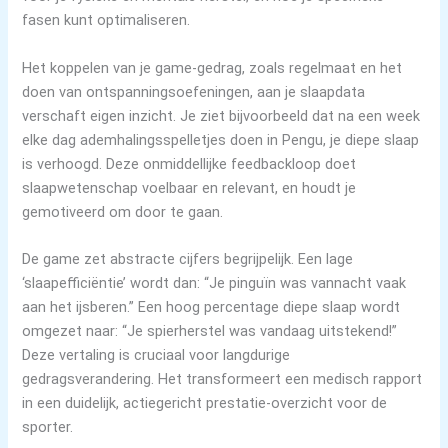
fasen kunt optimaliseren.
Het koppelen van je game-gedrag, zoals regelmaat en het
doen van ontspanningsoefeningen, aan je slaapdata
verschaft eigen inzicht. Je ziet bijvoorbeeld dat na een week
elke dag ademhalingsspelletjes doen in Pengu, je diepe slaap
is verhoogd. Deze onmiddellijke feedbackloop doet
slaapwetenschap voelbaar en relevant, en houdt je
gemotiveerd om door te gaan.
De game zet abstracte cijfers begrijpelijk. Een lage
‘slaapefficiëntie’ wordt dan: “Je pinguïn was vannacht vaak
aan het ijsberen.” Een hoog percentage diepe slaap wordt
omgezet naar: “Je spierherstel was vandaag uitstekend!”
Deze vertaling is cruciaal voor langdurige
gedragsverandering. Het transformeert een medisch rapport
in een duidelijk, actiegericht prestatie-overzicht voor de
sporter.