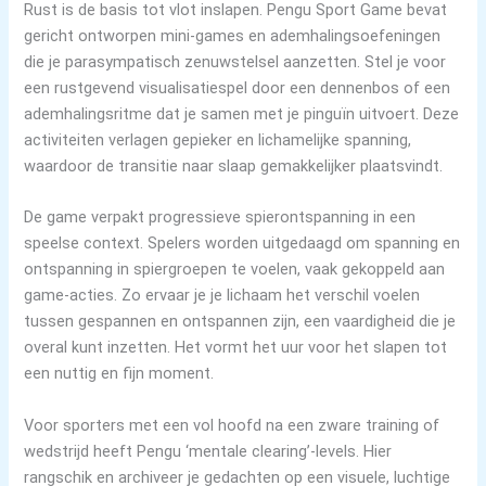
Rust is de basis tot vlot inslapen. Pengu Sport Game bevat
gericht ontworpen mini-games en ademhalingsoefeningen
die je parasympatisch zenuwstelsel aanzetten. Stel je voor
een rustgevend visualisatiespel door een dennenbos of een
ademhalingsritme dat je samen met je pinguïn uitvoert. Deze
activiteiten verlagen gepieker en lichamelijke spanning,
waardoor de transitie naar slaap gemakkelijker plaatsvindt.
De game verpakt progressieve spierontspanning in een
speelse context. Spelers worden uitgedaagd om spanning en
ontspanning in spiergroepen te voelen, vaak gekoppeld aan
game-acties. Zo ervaar je je lichaam het verschil voelen
tussen gespannen en ontspannen zijn, een vaardigheid die je
overal kunt inzetten. Het vormt het uur voor het slapen tot
een nuttig en fijn moment.
Voor sporters met een vol hoofd na een zware training of
wedstrijd heeft Pengu ‘mentale clearing’-levels. Hier
rangschik en archiveer je gedachten op een visuele, luchtige