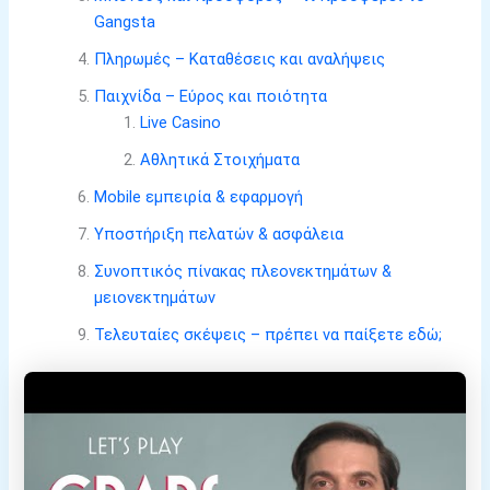
Gangsta
Πληρωμές – Καταθέσεις και αναλήψεις
Παιχνίδα – Εύρος και ποιότητα
Live Casino
Αθλητικά Στοιχήματα
Mobile εμπειρία & εφαρμογή
Υποστήριξη πελατών & ασφάλεια
Συνοπτικός πίνακας πλεονεκτημάτων &
μειονεκτημάτων
Τελευταίες σκέψεις – πρέπει να παίξετε εδώ;