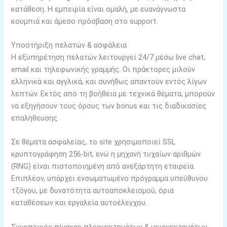
κατάθεση. Η εμπειρία είναι ομαλή, με ευανάγνωστα
κουμπιά και άμεσο πρόσβαση στο support.
Υποστήριξη πελατών & ασφάλεια
Η εξυπηρέτηση πελατών λειτουργεί 24/7 μέσω live chat,
email και τηλεφωνικής γραμμής. Οι πράκτορες μιλούν
ελληνικά και αγγλικά, και συνήθως απαντούν εντός λίγων
λεπτών. Εκτός από τη βοήθεια με τεχνικά θέματα, μπορούν
να εξηγήσουν τους όρους των bonus και τις διαδικασίες
επαλήθευσης.
Σε θέματα ασφαλείας, το site χρησιμοποιεί SSL
κρυπτογράφηση 256‑bit, ενώ η μηχανή τυχαίων αριθμών
(RNG) είναι πιστοποιημένη από ανεξάρτητη εταιρεία.
Επιπλέον, υπάρχει ενσωματωμένο πρόγραμμα υπεύθυνου
τζόγου, με δυνατότητα αυτοαποκλεισμού, όρια
καταθέσεων και εργαλεία αυτοέλεγχου.
Συνοπτικός πίνακας πλεονεκτημάτων & μειονεκτημάτων