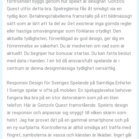
förtroendet byggs genom hur spelet är designat. Gonzo’s
Quest utför detta bra. Spelreglerna fås åt smidigt via en
tydlig ikon. Betalningstabellerna framställs på ett bildmässigt
sätt som är lätt att ta del av. Det existerar inga gömda regler
eller hastiga omsvängningar som förklaras otydligt. Den
aktuella tydligheten, förverkligad av god design, ger dig en
förnimmelse av säkerhet. Du är medveten om vad som är
aktuellt. Du begriper hur bonusar startas. Du kan fatta beslut
med data i handen. I en tid då ansvarsfullt spelande är i
centrum är denna designmässiga tydlighet oersättlig.
Responsiv Design för Sveriges Spelande på Samtliga Enheter
I Sverige spelar vi ofta på mobilen. En spelupplevelse behöver
fungera lika bra på en stor datorskärm som på en liten
telefon. Här är Gonzo’s Quest framstående. Spelets design
är responsiv och anpassar sig snyggt till vilken skärm som
helst. Jag har provat det på en gammal smartphone och på
en ny surfplatta. Kontrollerna är alltid smidiga att träffa med
fingret, symbolerna är vassa och känslan är likadan. Inget går