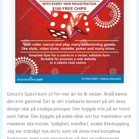
Gonzo’s Quest kom ut för mer än tio år sedan. Ändå känns
den inte gammal. Det är det starkaste beviset på att dess
design vilar på stadiga principer. Den byggde inte på en trend
som falnar. Den byggde på enkla idéer om hur människor och
maskiner ska mötas: tydlighet, enkelhet, snabb återkoppling.
Jag ser ständigt nya slots som vill vinna med komplexa
funktioner, men som misslyckas på den grundläggande