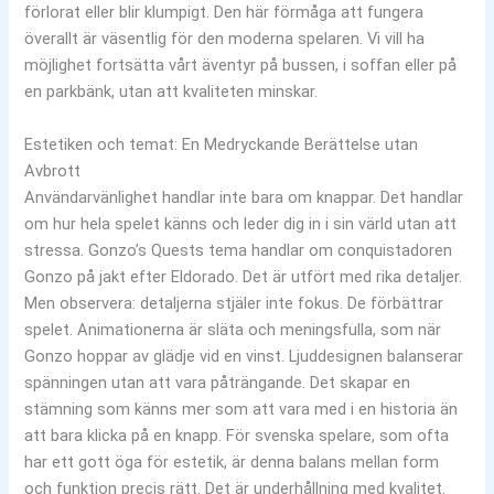
förlorat eller blir klumpigt. Den här förmåga att fungera
överallt är väsentlig för den moderna spelaren. Vi vill ha
möjlighet fortsätta vårt äventyr på bussen, i soffan eller på
en parkbänk, utan att kvaliteten minskar.
Estetiken och temat: En Medryckande Berättelse utan
Avbrott
Användarvänlighet handlar inte bara om knappar. Det handlar
om hur hela spelet känns och leder dig in i sin värld utan att
stressa. Gonzo’s Quests tema handlar om conquistadoren
Gonzo på jakt efter Eldorado. Det är utfört med rika detaljer.
Men observera: detaljerna stjäler inte fokus. De förbättrar
spelet. Animationerna är släta och meningsfulla, som när
Gonzo hoppar av glädje vid en vinst. Ljuddesignen balanserar
spänningen utan att vara påträngande. Det skapar en
stämning som känns mer som att vara med i en historia än
att bara klicka på en knapp. För svenska spelare, som ofta
har ett gott öga för estetik, är denna balans mellan form
och funktion precis rätt. Det är underhållning med kvalitet.