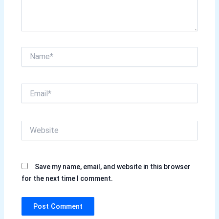
Name*
Email*
Website
Save my name, email, and website in this browser
for the next time I comment.