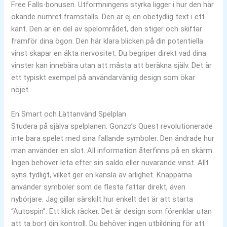
Free Falls-bonusen. Utformningens styrka ligger i hur den här
ökande numret framställs. Den är ej en obetydlig text i ett
kant. Den är en del av spelområdet, den stiger och skiftar
framför dina ögon. Den här klara blicken på din potentiella
vinst skapar en äkta nervositet. Du begriper direkt vad dina
vinster kan innebära utan att måsta att beräkna själv. Det är
ett typiskt exempel på användarvänlig design som ökar
nöjet.
En Smart och Lättanvänd Spelplan
Studera på själva spelplanen. Gonzo’s Quest revolutionerade
inte bara spelet med sina fallande symboler. Den ändrade hur
man använder en slot. All information återfinns på en skärm.
Ingen behöver leta efter sin saldo eller nuvarande vinst. Allt
syns tydligt, vilket ger en känsla av ärlighet. Knapparna
använder symboler som de flesta fattar direkt, även
nybörjare. Jag gillar särskilt hur enkelt det är att starta
“Autospin”. Ett klick räcker. Det är design som förenklar utan
att ta bort din kontroll. Du behöver ingen utbildning för att