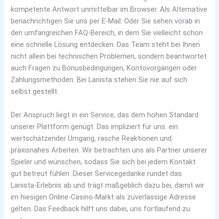
kompetente Antwort unmittelbar im Browser. Als Alternative
benachrichtigen Sie uns per E-Mail. Oder Sie sehen vorab in
den umfangreichen FAQ-Bereich, in dem Sie vielleicht schon
eine schnelle Lösung entdecken. Das Team steht bei Ihnen
nicht allein bei technischen Problemen, sondern beantwortet
auch Fragen zu Bonusbedingungen, Kontovorgängen oder
Zahlungsmethoden. Bei Lanista stehen Sie nie auf sich
selbst gestellt.
Der Anspruch liegt in ein Service, das dem hohen Standard
unserer Plattform genügt. Das impliziert für uns: ein
wertschätzender Umgang, rasche Reaktionen und
praxisnahes Arbeiten. Wir betrachten uns als Partner unserer
Spieler und wünschen, sodass Sie sich bei jedem Kontakt
gut betreut fühlen. Dieser Servicegedanke rundet das
Lanista-Erlebnis ab und trägt maßgeblich dazu bei, damit wir
im hiesigen Online-Casino-Markt als zuverlässige Adresse
gelten. Das Feedback hilft uns dabei, uns fortlaufend zu