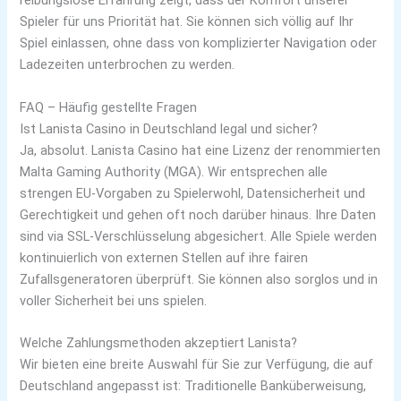
reibungslose Erfahrung zeigt, dass der Komfort unserer
Spieler für uns Priorität hat. Sie können sich völlig auf Ihr
Spiel einlassen, ohne dass von komplizierter Navigation oder
Ladezeiten unterbrochen zu werden.
FAQ – Häufig gestellte Fragen
Ist Lanista Casino in Deutschland legal und sicher?
Ja, absolut. Lanista Casino hat eine Lizenz der renommierten
Malta Gaming Authority (MGA). Wir entsprechen alle
strengen EU-Vorgaben zu Spielerwohl, Datensicherheit und
Gerechtigkeit und gehen oft noch darüber hinaus. Ihre Daten
sind via SSL-Verschlüsselung abgesichert. Alle Spiele werden
kontinuierlich von externen Stellen auf ihre fairen
Zufallsgeneratoren überprüft. Sie können also sorglos und in
voller Sicherheit bei uns spielen.
Welche Zahlungsmethoden akzeptiert Lanista?
Wir bieten eine breite Auswahl für Sie zur Verfügung, die auf
Deutschland angepasst ist: Traditionelle Banküberweisung,