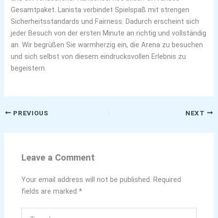
Gesamtpaket. Lanista verbindet Spielspaß mit strengen
Sicherheitsstandards und Fairness. Dadurch erscheint sich
jeder Besuch von der ersten Minute an richtig und vollständig
an. Wir begrüßen Sie warmherzig ein, die Arena zu besuchen
und sich selbst von diesem eindrucksvollen Erlebnis zu
begeistern.
PREVIOUS
NEXT
Leave a Comment
Your email address will not be published.
Required
fields are marked
*
Type