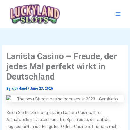
Skip
to
content
Lanista Casino – Freude, der
jedes Mal perfekt wirkt in
Deutschland
By
luckyland
/
June 27, 2026
Seien Sie herzlich begrüßt im Lanista Casino, Ihrer
Anlaufstelle in Deutschland für Spielfreude, der auf Sie
zugeschnitten ist. Ein gutes Online-Casino ist für uns mehr