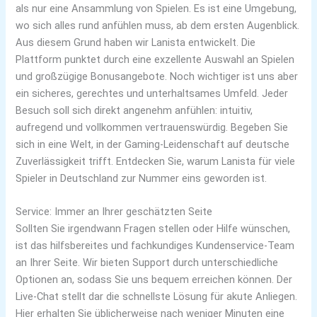
als nur eine Ansammlung von Spielen. Es ist eine Umgebung,
wo sich alles rund anfühlen muss, ab dem ersten Augenblick.
Aus diesem Grund haben wir Lanista entwickelt. Die
Plattform punktet durch eine exzellente Auswahl an Spielen
und großzügige Bonusangebote. Noch wichtiger ist uns aber
ein sicheres, gerechtes und unterhaltsames Umfeld. Jeder
Besuch soll sich direkt angenehm anfühlen: intuitiv,
aufregend und vollkommen vertrauenswürdig. Begeben Sie
sich in eine Welt, in der Gaming-Leidenschaft auf deutsche
Zuverlässigkeit trifft. Entdecken Sie, warum Lanista für viele
Spieler in Deutschland zur Nummer eins geworden ist.
Service: Immer an Ihrer geschätzten Seite
Sollten Sie irgendwann Fragen stellen oder Hilfe wünschen,
ist das hilfsbereites und fachkundiges Kundenservice-Team
an Ihrer Seite. Wir bieten Support durch unterschiedliche
Optionen an, sodass Sie uns bequem erreichen können. Der
Live-Chat stellt dar die schnellste Lösung für akute Anliegen.
Hier erhalten Sie üblicherweise nach weniger Minuten eine