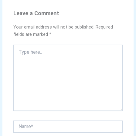
Leave a Comment
Your email address will not be published.
Required
fields are marked
*
Type
here..
Name*