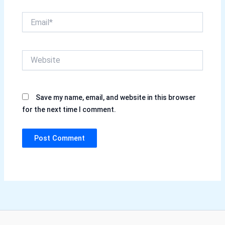
Email*
Website
Save my name, email, and website in this browser
for the next time I comment.