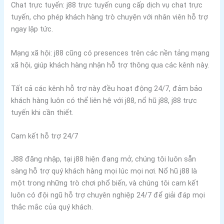
Chat trực tuyến: j88 trực tuyến cung cấp dịch vụ chat trực
tuyến, cho phép khách hàng trò chuyện với nhân viên hỗ trợ
ngay lập tức.
Mạng xã hội: j88 cũng có presences trên các nền tảng mạng
xã hội, giúp khách hàng nhận hỗ trợ thông qua các kênh này.
Tất cả các kênh hỗ trợ này đều hoạt động 24/7, đảm bảo
khách hàng luôn có thể liên hệ với j88, nổ hũ j88, j88 trực
tuyến khi cần thiết.
Cam kết hỗ trợ 24/7
J88 đăng nhập, tại j88 hiện đang mở, chúng tôi luôn sẵn
sàng hỗ trợ quý khách hàng mọi lúc mọi nơi. Nổ hũ j88 là
một trong những trò chơi phổ biến, và chúng tôi cam kết
luôn có đội ngũ hỗ trợ chuyên nghiệp 24/7 để giải đáp mọi
thắc mắc của quý khách.