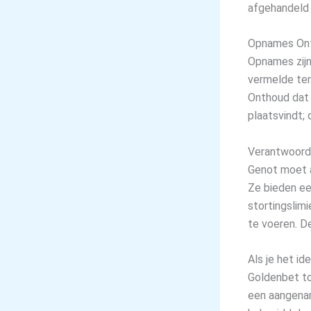
afgehandeld t
Opnames On
Opnames zijn
vermelde ter
Onthoud dat 
plaatsvindt; 
Verantwoorde
Genot moet al
Ze bieden ee
stortingslimi
te voeren. Dez
Als je het id
Goldenbet to
een aangenam