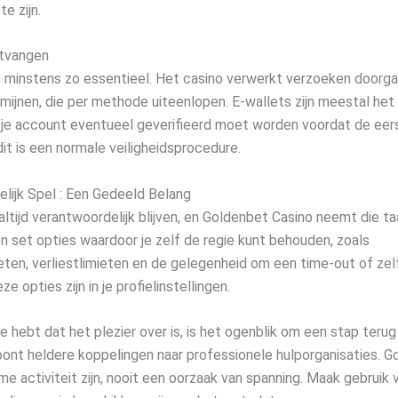
e zijn.
tvangen
 minstens zo essentieel. Het casino verwerkt verzoeken doorga
mijnen, die per methode uiteenlopen. E-wallets zijn meestal het 
je account eventueel geverifieerd moet worden voordat de ee
dit is een normale veiligheidsprocedure.
lijk Spel : Een Gedeeld Belang
tijd verantwoordelijk blijven, en Goldenbet Casino neemt die taa
n set opties waardoor je zelf de regie kunt behouden, zoals
eten, verliestlimieten en de gelegenheid om een time-out of zelfu
e opties zijn in je profielinstellingen.
ee hebt dat het plezier over is, is het ogenblik om een stap terug
ont heldere koppelingen naar professionele hulporganisaties. 
e activiteit zijn, nooit een oorzaak van spanning. Maak gebruik 