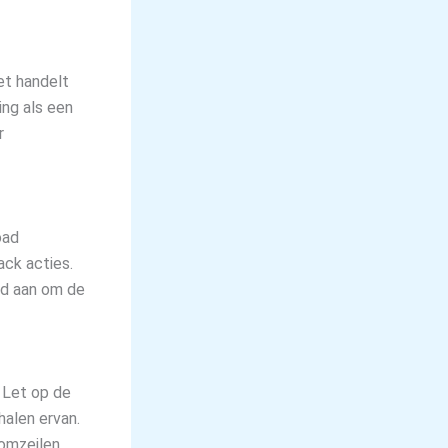
et handelt
ing als een
r
oad
ack acties.
jd aan om de
. Let op de
alen ervan.
omzeilen.