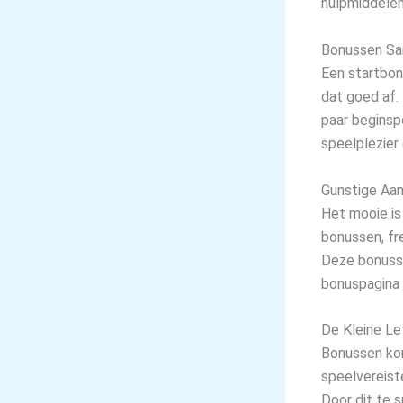
hulpmiddelen 
Bonussen Sa
Een startbon
dat goed af.
paar beginsp
speelplezier
Gunstige Aan
Het mooie is 
bonussen, fr
Deze bonusse
bonuspagina 
De Kleine Le
Bonussen kom
speelvereist
Door dit te 