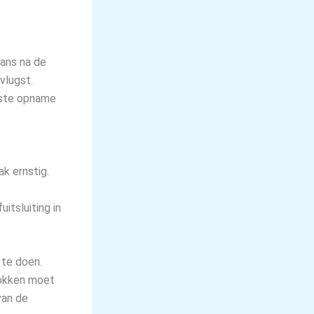
ans na de
vlugst.
rste opname
k ernstig.
itsluiting in
 te doen.
Gokken moet
van de