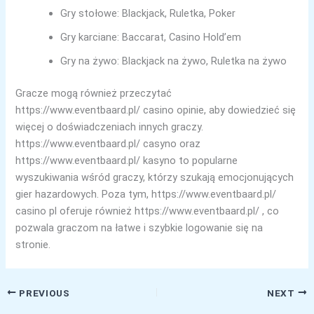
Gry stołowe: Blackjack, Ruletka, Poker
Gry karciane: Baccarat, Casino Hold’em
Gry na żywo: Blackjack na żywo, Ruletka na żywo
Gracze mogą również przeczytać
https://www.eventbaard.pl/ casino opinie, aby dowiedzieć się
więcej o doświadczeniach innych graczy.
https://www.eventbaard.pl/ casyno oraz
https://www.eventbaard.pl/ kasyno to popularne
wyszukiwania wśród graczy, którzy szukają emocjonujących
gier hazardowych. Poza tym, https://www.eventbaard.pl/
casino pl oferuje również https://www.eventbaard.pl/ , co
pozwala graczom na łatwe i szybkie logowanie się na
stronie.
PREVIOUS
NEXT