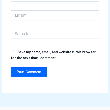
Email*
Website
Save my name, email, and website in this browser
for the next time I comment.