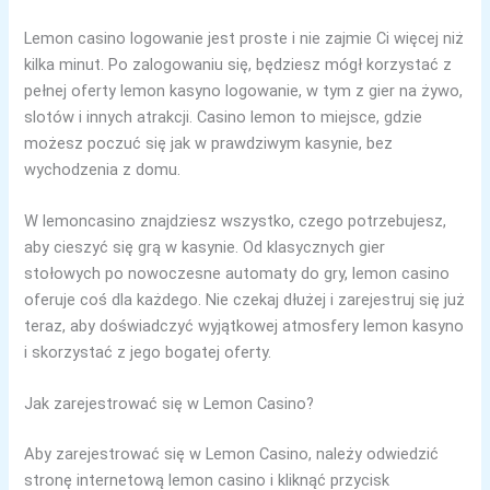
Lemon casino logowanie jest proste i nie zajmie Ci więcej niż
kilka minut. Po zalogowaniu się, będziesz mógł korzystać z
pełnej oferty lemon kasyno logowanie, w tym z gier na żywo,
slotów i innych atrakcji. Casino lemon to miejsce, gdzie
możesz poczuć się jak w prawdziwym kasynie, bez
wychodzenia z domu.
W lemoncasino znajdziesz wszystko, czego potrzebujesz,
aby cieszyć się grą w kasynie. Od klasycznych gier
stołowych po nowoczesne automaty do gry, lemon casino
oferuje coś dla każdego. Nie czekaj dłużej i zarejestruj się już
teraz, aby doświadczyć wyjątkowej atmosfery lemon kasyno
i skorzystać z jego bogatej oferty.
Jak zarejestrować się w Lemon Casino?
Aby zarejestrować się w Lemon Casino, należy odwiedzić
stronę internetową lemon casino i kliknąć przycisk