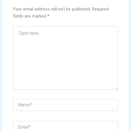
Your email address will not be published.
Required
fields are marked
*
Type
here..
Name*
Email*