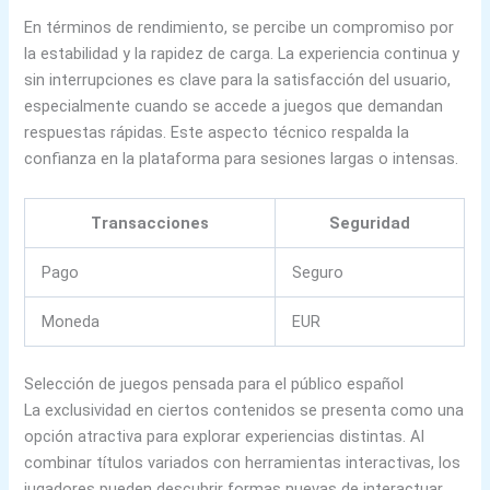
En términos de rendimiento, se percibe un compromiso por
la estabilidad y la rapidez de carga. La experiencia continua y
sin interrupciones es clave para la satisfacción del usuario,
especialmente cuando se accede a juegos que demandan
respuestas rápidas. Este aspecto técnico respalda la
confianza en la plataforma para sesiones largas o intensas.
Transacciones
Seguridad
Pago
Seguro
Moneda
EUR
Selección de juegos pensada para el público español
La exclusividad en ciertos contenidos se presenta como una
opción atractiva para explorar experiencias distintas. Al
combinar títulos variados con herramientas interactivas, los
jugadores pueden descubrir formas nuevas de interactuar