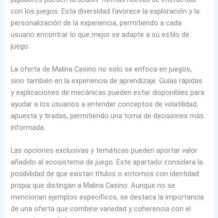
con los juegos. Esta diversidad favorece la exploración y la
personalización de la experiencia, permitiendo a cada
usuario encontrar lo que mejor se adapte a su estilo de
juego.
La oferta de Malina Casino no solo se enfoca en juegos,
sino también en la experiencia de aprendizaje. Guías rápidas
y explicaciones de mecánicas pueden estar disponibles para
ayudar a los usuarios a entender conceptos de volatilidad,
apuesta y tiradas, permitiendo una toma de decisiones más
informada.
Las opciones exclusivas y temáticas pueden aportar valor
añadido al ecosistema de juego. Este apartado considera la
posibilidad de que existan títulos o entornos con identidad
propia que distingan a Malina Casino. Aunque no se
mencionan ejemplos específicos, se destaca la importancia
de una oferta que combine variedad y coherencia con el