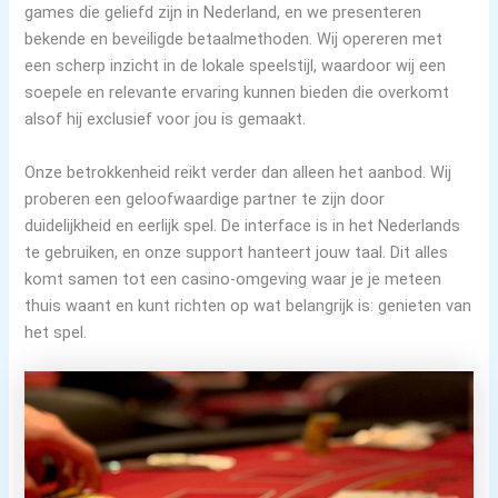
games die geliefd zijn in Nederland, en we presenteren
bekende en beveiligde betaalmethoden. Wij opereren met
een scherp inzicht in de lokale speelstijl, waardoor wij een
soepele en relevante ervaring kunnen bieden die overkomt
alsof hij exclusief voor jou is gemaakt.
Onze betrokkenheid reikt verder dan alleen het aanbod. Wij
proberen een geloofwaardige partner te zijn door
duidelijkheid en eerlijk spel. De interface is in het Nederlands
te gebruiken, en onze support hanteert jouw taal. Dit alles
komt samen tot een casino-omgeving waar je je meteen
thuis waant en kunt richten op wat belangrijk is: genieten van
het spel.