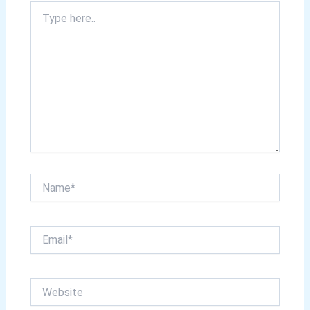
Type
here..
Name*
Email*
Website