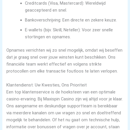
Creditcards (Visa, Mastercard): Wereldwijd
geaccepteerd en snel.
Bankoverschrijving: Een directe en zekere keuze.
E-wallets (bijv. Skrill, Neteller): Voor zeer snelle
stortingen en opnames.
Opnames verrichten wij zo snel mogelijk, omdat wij beseffen
dat je graag snel over jouw winsten kunt beschikken. Ons
financiële team werkt effectief en volgens strikte
protocollen om elke transactie foutloos te laten verlopen.
Klantendienst: Uw Kwesties, Ons Prioriteit
Een top klantenservice is de hoeksteen van een optimale
casino-ervaring. Bij Maxispin Casino zijn wij altijd voor je klaar.
Ons aangename en deskundige supportteam is bereikbaar
via meerdere kanalen om uw vragen zo snel en doeltreffend
mogelijk te behandelen. Of het nu gaat om technische hulp,
informatie over bonussen of vragen over je account, staan