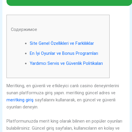
Содержимое
Site Genel Özellikleri ve Farklılıklar
En İyi Oyunlar ve Bonus Programları
Yardımcı Servis ve Güvenlik Politikaları
Meritking, en güvenli ve etkileyici canlı casino deneyimlerini
sunan platformuza giriş yapın. meritking güncel adres ve
meritking giriş
sayfalarını kullanarak, en güncel ve güvenli
oyunları deneyin.
Platformunuzda merit king olarak bilinen en popüler oyunları
bulabilirsiniz. Güncel giriş sayfaları, kullanıcıların en kolay ve