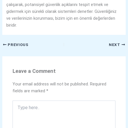
çalışarak, potansiyel güvenlik açıklarını tespit etmek ve
gidermek için sürekli olarak sistemleri denetler. Güvenliğiniz
ve verilerinizin korunması, bizim için en önemli değerlerden
biridir.
PREVIOUS
NEXT
Leave a Comment
Your email address will not be published.
Required
fields are marked
*
Type
here..