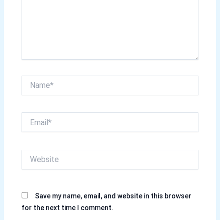
Name*
Email*
Website
Save my name, email, and website in this browser
for the next time I comment.