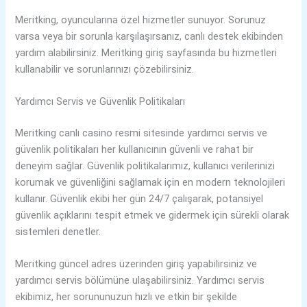
Meritking, oyuncularına özel hizmetler sunuyor. Sorunuz
varsa veya bir sorunla karşılaşırsanız, canlı destek ekibinden
yardım alabilirsiniz. Meritking giriş sayfasında bu hizmetleri
kullanabilir ve sorunlarınızı çözebilirsiniz.
Yardımcı Servis ve Güvenlik Politikaları
Meritking canlı casino resmi sitesinde yardımcı servis ve
güvenlik politikaları her kullanıcının güvenli ve rahat bir
deneyim sağlar. Güvenlik politikalarımız, kullanıcı verilerinizi
korumak ve güvenliğini sağlamak için en modern teknolojileri
kullanır. Güvenlik ekibi her gün 24/7 çalışarak, potansiyel
güvenlik açıklarını tespit etmek ve gidermek için sürekli olarak
sistemleri denetler.
Meritking güncel adres üzerinden giriş yapabilirsiniz ve
yardımcı servis bölümüne ulaşabilirsiniz. Yardımcı servis
ekibimiz, her sorununuzun hızlı ve etkin bir şekilde