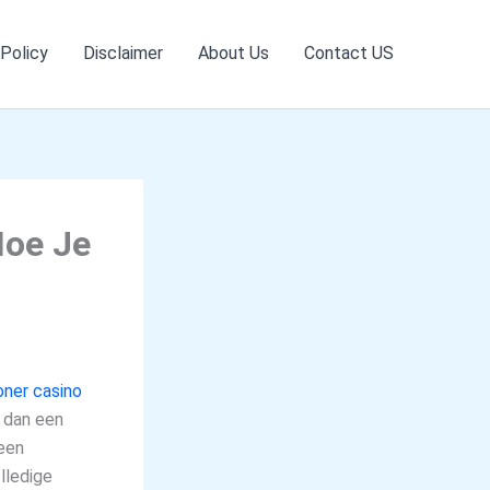
 Policy
Disclaimer
About Us
Contact US
Hoe Je
d
ioner casino
 dan een
 een
olledige