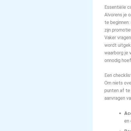
Essentiële c
Alvorens je 
te beginnen:
zijn promotie
Vaker vragen
wordt uitgek
waarborg je v
onnodig hoef
Een checklis
Om niets ove
punten af te 
aanvragen va
Ac
en 