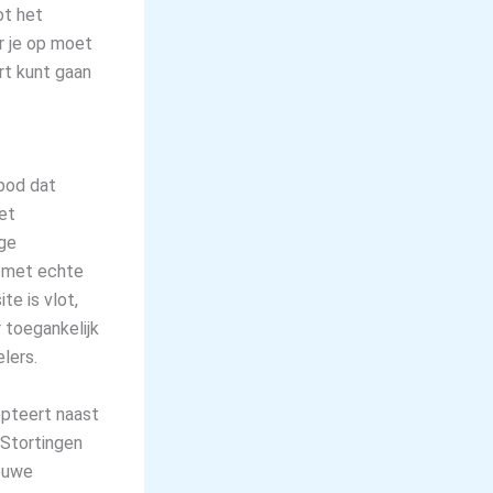
ot het
ar je op moet
art kunt gaan
bod dat
met
ige
e met echte
te is vlot,
r toegankelijk
lers.
epteert naast
 Stortingen
ieuwe