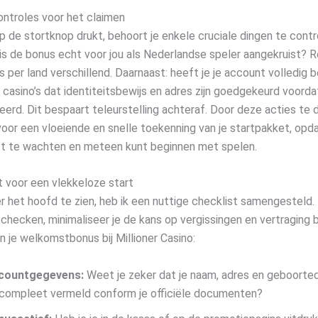
ontroles voor het claimen
op de stortknop drukt, behoort je enkele cruciale dingen te cont
 is de bonus echt voor jou als Nederlandse speler aangekruist? 
s per land verschillend. Daarnaast: heeft je je account volledig 
 casino’s dat identiteitsbewijs en adres zijn goedgekeurd voord
eerd. Dit bespaart teleurstelling achteraf. Door deze acties te 
oor een vloeiende en snelle toekenning van je startpakket, opdat
t te wachten en meteen kunt beginnen met spelen.
t voor een vlekkeloze start
r het hoofd te zien, heb ik een nuttige checklist samengesteld
checken, minimaliseer je de kans op vergissingen en vertraging b
n je welkomstbonus bij Millioner Casino:
countgegevens:
Weet je zeker dat je naam, adres en geboorted
compleet vermeld conform je officiële documenten?