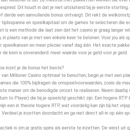
espreid. Dit houdt in dat je niet uitsluitend bij je eerste storting,
of derde een aanvullende bonus ontvangt. Dit rekt de welkomst
r tijdsspanne en speelkapitaal om de games te selecteren die ech
et is een methode die laat zien dat het casino je graag langer wi
 in plaats van je met een enkele keer te belonen. Voor jou als s
eer speelkansen en meer plezier vanaf dag één. Het exacte pakke
r de kern is onveranderd: meer waarde voor je geld voor je geld.
oe inzet je de bonus het beste?
van Millioner Casino optimaal te benutten, begin je met een plan
games die 100% bijdragen de omspeelvoorwaarden, zoals de mee
elste manier om de benodigde omzet te realiseren. Neem daarbij
rn to Player) die bij je speelstijl geschikt zijn. Een hogere RT
ijn een in theorie hogere RTP, wat voordelig kan zijn bij het vrijs
Verdeel je inzetten doordacht en ga niet direct all-in op één sp
ctiek is om je gratis spins als eerste te inzetten. De winst uit g