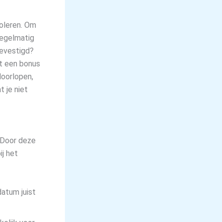
roleren. Om
Regelmatig
bevestigd?
at een bonus
doorlopen,
 je niet
. Door deze
ij het
atum juist