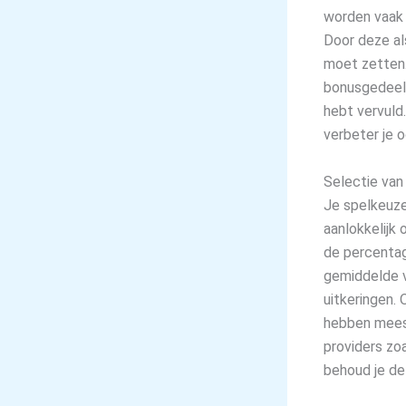
worden vaak 
Door deze al
moet zetten. 
bonusgedeelt
hebt vervuld.
verbeter je 
Selectie van 
Je spelkeuze 
aanlokkelijk
de percentag
gemiddelde v
uitkeringen. 
hebben meest
providers zoa
behoud je de 