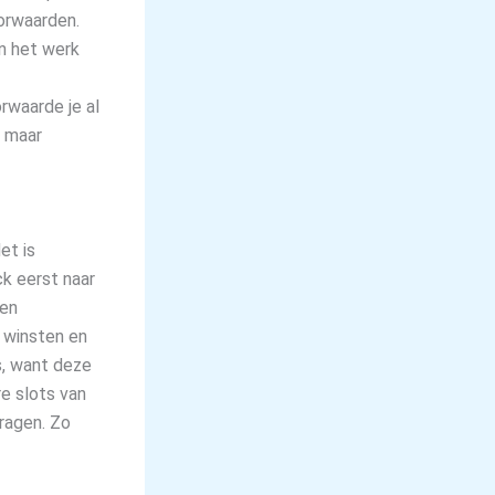
orwaarden.
an het werk
rwaarde je al
, maar
et is
k eerst naar
een
 winsten en
s, want deze
e slots van
dragen. Zo