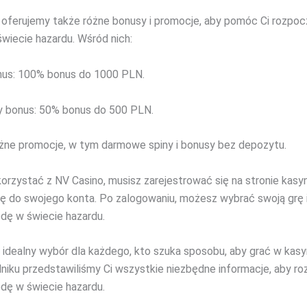
oferujemy także różne bonusy i promocje, aby pomóc Ci rozpoc
wiecie hazardu. Wśród nich:
nus: 100% bonus do 1000 PLN.
y bonus: 50% bonus do 500 PLN.
żne promocje, w tym darmowe spiny i bonusy bez depozytu.
orzystać z NV Casino, musisz zarejestrować się na stronie kasyn
ę do swojego konta. Po zalogowaniu, możesz wybrać swoją grę 
dę w świecie hazardu.
 idealny wybór dla każdego, kto szuka sposobu, aby grać w kasy
iku przedstawiliśmy Ci wszystkie niezbędne informacje, aby r
dę w świecie hazardu.