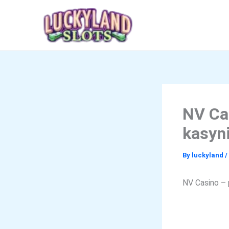
Skip
to
content
NV Ca
kasyni
By
luckyland
/
NV Casino – 