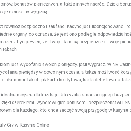
inów, bonusów pieniężnych, a także innych nagród. Dzięki bon
oje szanse na wygraną.
st również bezpieczne i zaufane. Kasyno jest licencjonowane i 
ednie organy, co oznacza, że jest ono podległe odpowiedzialności
 możesz być pewien, że Twoje dane są bezpieczne i Twoje pieni
 rękach.
kiem jest wycofanie swoich pieniędzy, jeśli wygrasz. W NV Casino
cofania pieniędzy w dowolnym czasie, a także możliwość korzy
d płatności, takich jak karta kredytowa, karta debetowa, a takż
 idealne miejsce dla każdego, kto szuka emocjonującej i bezpiec
Dzięki szerokiemu wyborowi gier, bonusom i bezpieczeństwu, NV 
orem dla każdego, kto chce zacząć swoją przygodę w kasynie o
uły Gry w Kasynie Online