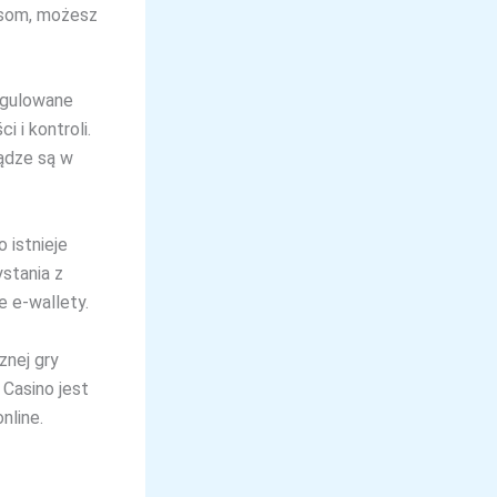
usom, możesz
regulowane
 i kontroli.
ądze są w
 istnieje
stania z
e e-wallety.
znej gry
Casino jest
nline.