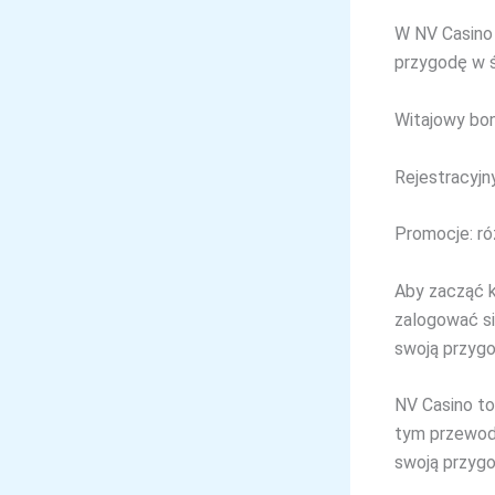
W NV Casino 
przygodę w ś
Witajowy bo
Rejestracyjn
Promocje: ró
Aby zacząć k
zalogować si
swoją przygo
NV Casino to
tym przewodn
swoją przygo