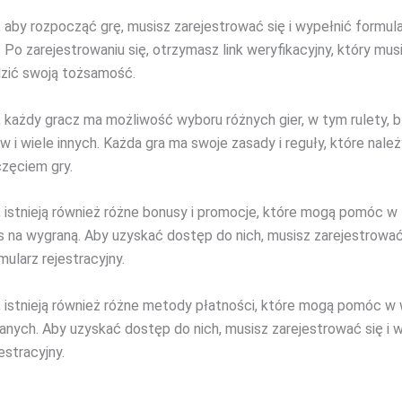
 aby rozpocząć grę, musisz zarejestrować się i wypełnić formul
. Po zarejestrowaniu się, otrzymasz link weryfikacyjny, który mus
zić swoją tożsamość.
 każdy gracz ma możliwość wyboru różnych gier, w tym rulety, b
w i wiele innych. Każda gra ma swoje zasady i reguły, które nale
zęciem gry.
 istnieją również różne bonusy i promocje, które mogą pomóc w
 na wygraną. Aby uzyskać dostęp do nich, musisz zarejestrować 
ularz rejestracyjny.
 istnieją również różne metody płatności, które mogą pomóc w
nych. Aby uzyskać dostęp do nich, musisz zarejestrować się i 
estracyjny.