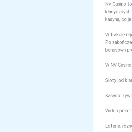
NV Casino to 
klasycznych 
kasyna, co j
W trakcie rej
Po zakończen
bonusów i pr
W NV Casino 
Sloty: od kl
Kasyno: żywe 
Wideo poker:
Loterie: różn