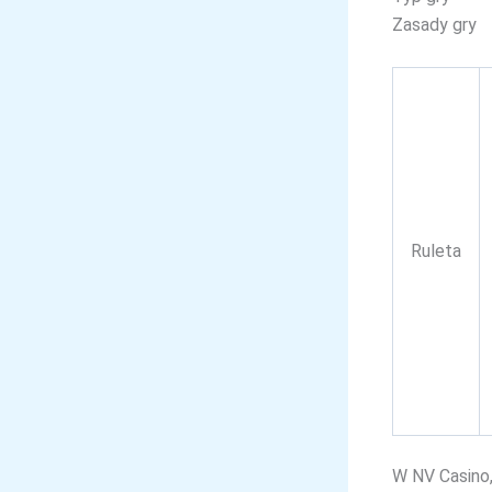
Zasady gry
Ruleta
W NV Casino,