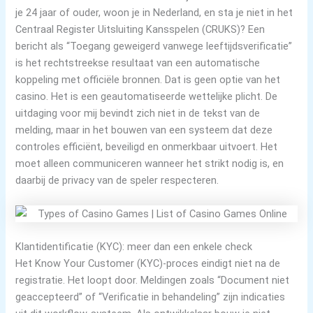
je 24 jaar of ouder, woon je in Nederland, en sta je niet in het
Centraal Register Uitsluiting Kansspelen (CRUKS)? Een
bericht als “Toegang geweigerd vanwege leeftijdsverificatie”
is het rechtstreekse resultaat van een automatische
koppeling met officiële bronnen. Dat is geen optie van het
casino. Het is een geautomatiseerde wettelijke plicht. De
uitdaging voor mij bevindt zich niet in de tekst van de
melding, maar in het bouwen van een systeem dat deze
controles efficiënt, beveiligd en onmerkbaar uitvoert. Het
moet alleen communiceren wanneer het strikt nodig is, en
daarbij de privacy van de speler respecteren.
Klantidentificatie (KYC): meer dan een enkele check
Het Know Your Customer (KYC)-proces eindigt niet na de
registratie. Het loopt door. Meldingen zoals “Document niet
geaccepteerd” of “Verificatie in behandeling” zijn indicaties