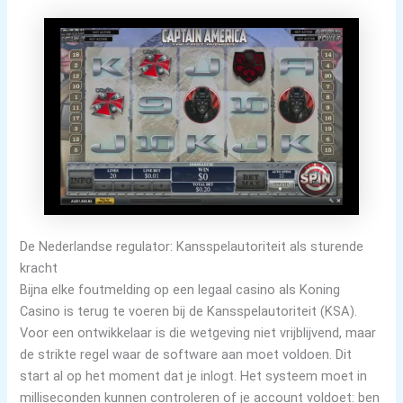
De Nederlandse regulator: Kansspelautoriteit als sturende
kracht
Bijna elke foutmelding op een legaal casino als Koning
Casino is terug te voeren bij de Kansspelautoriteit (KSA).
Voor een ontwikkelaar is die wetgeving niet vrijblijvend, maar
de strikte regel waar de software aan moet voldoen. Dit
start al op het moment dat je inlogt. Het systeem moet in
milliseconden kunnen controleren of je account voldoet: ben