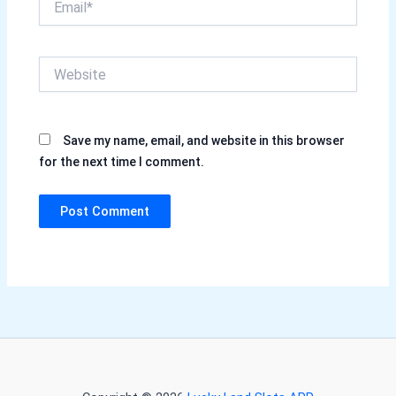
Website
Save my name, email, and website in this browser
for the next time I comment.