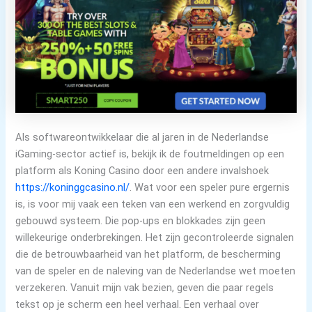
Als softwareontwikkelaar die al jaren in de Nederlandse
iGaming-sector actief is, bekijk ik de foutmeldingen op een
platform als Koning Casino door een andere invalshoek
https://koninggcasino.nl/
. Wat voor een speler pure ergernis
is, is voor mij vaak een teken van een werkend en zorgvuldig
gebouwd systeem. Die pop-ups en blokkades zijn geen
willekeurige onderbrekingen. Het zijn gecontroleerde signalen
die de betrouwbaarheid van het platform, de bescherming
van de speler en de naleving van de Nederlandse wet moeten
verzekeren. Vanuit mijn vak bezien, geven die paar regels
tekst op je scherm een heel verhaal. Een verhaal over