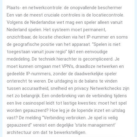
Plaats- en netwerkcontrole: de onopvallende beschermer
Een van de meest cruciale controles is de locatiecontrole.
Volgens de Nederlandse wet mag een speler alleen vanuit
Nederland spelen. Het systeem moet permanent,
onzichtbaar, de locatie checken via het IP-nummer en soms
de geografische positie van het apparaat. “Spelen is niet
toegestaan vanuit jouw regio” lijkt een eenvoudige
mededeling. De techniek hierachter is gecompliceerd. Je
moet kunnen omgaan met VPN’s, draadloze netwerken en
gedeelde IP-nummers, zonder de daadwerkelijke speler
onterecht te weren. De uitdaging is de balans te vinden
tussen accuraatheid, snelheid en privacy. Netwerkchecks zijn
net zo belangrijk. Een onderbreking van de verbinding tijdens
een live casinospel leidt tot lastige kwesties: moet het spel
worden gepauzeerd? Hoe leg je de lopende inzet en uitslag
vast? De melding “Verbinding verbroken. Je spel is veilig
gepauzeerd” vereist een degelijke ‘state management’
architectuur om dat te bewerkstelligen.