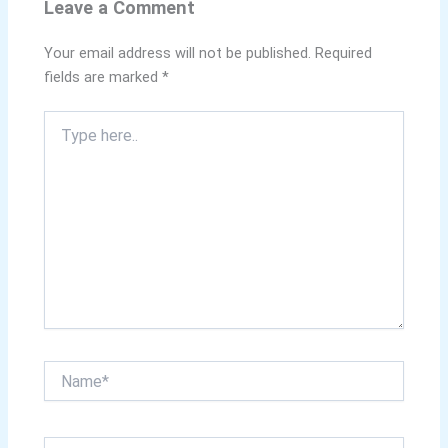
Leave a Comment
Your email address will not be published.
Required
fields are marked
*
Type
here..
Name*
Email*