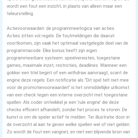
wordt een fout een inzicht, in plaats van alleen maar een
teleurstelling.
Actievoorwaarden: de programmeerlogica van acties
Acties zitten vol regels. De foutmeldingen die daaruit
voortkomen, zijn vaak het optimaal vastgelegde deel van de
programmacode. Elke bonus heeft zijn eigen
programmeerbare systeem: speelvereisten, toegestane
games, maximale inzet, restricties, deadlines. Wanneer een
gokker een titel begint of een withdraw aanvraagt, scant de
engine deze regels. Een notificatie als “Dit spel telt niet mee
voor de promotievoorwaarden” is het onmiddellijke uitkomst
van een check tegen een interne overzicht met toegestane
spellen. Als coder ontwikkel je een ‘rule engine’ die deze
checks efficiënt afhandelt, zonder het proces te storen. De
kunst is om de speler actief te melden. Ter illustratie door in
de overzicht al aan te geven welke spellen wel of niet gelden.
Zo wordt de fout een vangnet, en niet een blijvende bron van