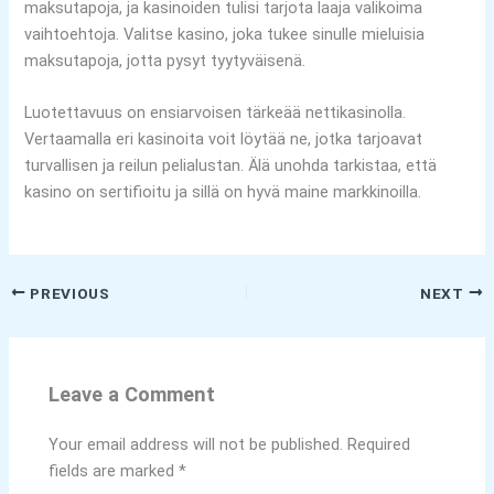
maksutapoja, ja kasinoiden tulisi tarjota laaja valikoima
vaihtoehtoja. Valitse kasino, joka tukee sinulle mieluisia
maksutapoja, jotta pysyt tyytyväisenä.
Luotettavuus on ensiarvoisen tärkeää nettikasinolla.
Vertaamalla eri kasinoita voit löytää ne, jotka tarjoavat
turvallisen ja reilun pelialustan. Älä unohda tarkistaa, että
kasino on sertifioitu ja sillä on hyvä maine markkinoilla.
PREVIOUS
NEXT
Leave a Comment
Your email address will not be published.
Required
fields are marked
*