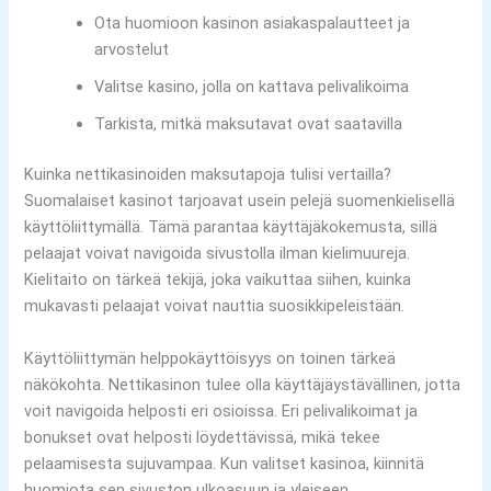
Ota huomioon kasinon asiakaspalautteet ja
arvostelut
Valitse kasino, jolla on kattava pelivalikoima
Tarkista, mitkä maksutavat ovat saatavilla
Kuinka nettikasinoiden maksutapoja tulisi vertailla?
Suomalaiset kasinot tarjoavat usein pelejä suomenkielisellä
käyttöliittymällä. Tämä parantaa käyttäjäkokemusta, sillä
pelaajat voivat navigoida sivustolla ilman kielimuureja.
Kielitaito on tärkeä tekijä, joka vaikuttaa siihen, kuinka
mukavasti pelaajat voivat nauttia suosikkipeleistään.
Käyttöliittymän helppokäyttöisyys on toinen tärkeä
näkökohta. Nettikasinon tulee olla käyttäjäystävällinen, jotta
voit navigoida helposti eri osioissa. Eri pelivalikoimat ja
bonukset ovat helposti löydettävissä, mikä tekee
pelaamisesta sujuvampaa. Kun valitset kasinoa, kiinnitä
huomiota sen sivuston ulkoasuun ja yleiseen