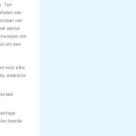
k. Ten
ehalen van
erslaan van
iek aantal
ontworpen om
nus om een
en voor elke
nis, waardoor
eciaal
centage
selecteerde