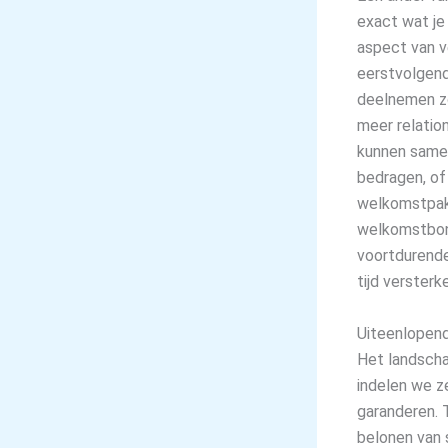
exact wat je 
aspect van v
eerstvolgend
deelnemen zo
meer relation
kunnen samen
bedragen, of
welkomstpak
welkomstbonu
voortdurende
tijd verster
Uiteenlopend
Het landschap
indelen we z
garanderen. 
belonen van 