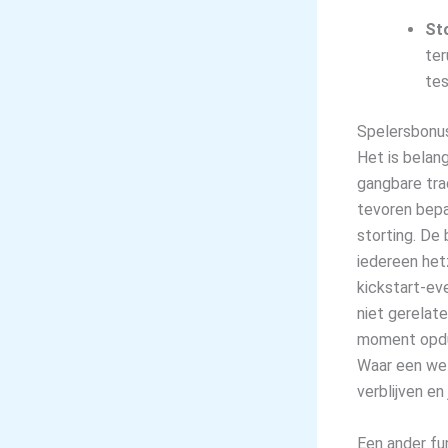
Sto
ter
tes
Spelersbonus
Het is belan
gangbare tra
tevoren bepa
storting. De
iedereen het
kickstart-eve
niet gerelate
moment opdui
Waar een wel
verblijven en
Een ander fu