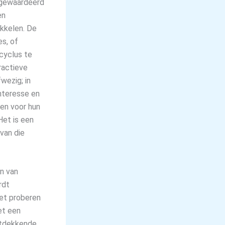
 gewaardeerd
en
ikkelen. De
s, of
cyclus te
ractieve
wezig; in
nteresse en
ren voor hun
Het is een
 van die
n van
rdt
het proberen
et een
ntdekkende