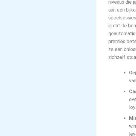
niveaus die j
aan een bijko
speelsessies
is dat de bo
geautomatise
premies betek
ze een onlos
zichzelf sta
Ge
van
Cas
ove
loy
Mi
win
lev