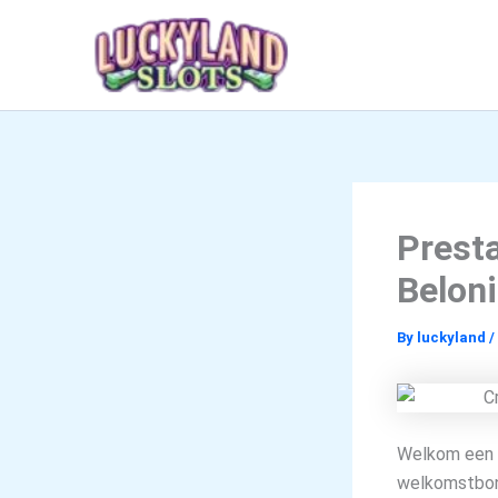
Skip
to
content
Prest
Belon
By
luckyland
/
Welkom een n
welkomstbonu