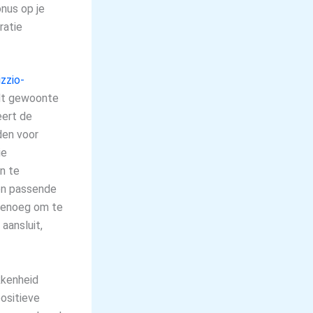
nus op je
ratie
izzio-
indt gewoonte
eert de
den voor
ie
n te
een passende
 genoeg om te
aansluit,
kkenheid
positieve