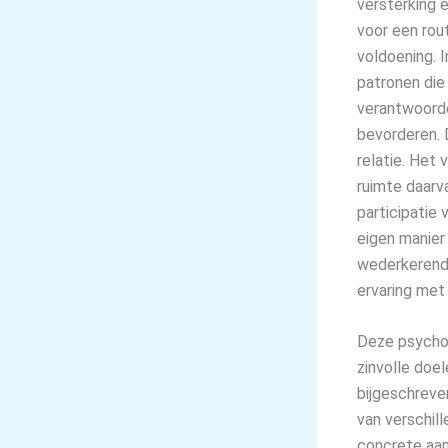
versterking
voor een rout
voldoening. 
patronen die
verantwoorde
bevorderen. 
relatie. Het 
ruimte daarv
participatie
eigen manier
wederkerend p
ervaring met
Deze psychol
zinvolle doe
bijgeschreve
van verschil
concrete aan