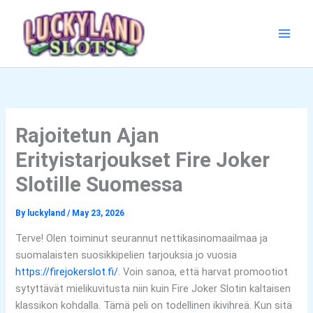
Skip
to
content
Rajoitetun Ajan
Erityistarjoukset Fire Joker
Slotille Suomessa
By
luckyland
/
May 23, 2026
Terve! Olen toiminut seurannut nettikasinomaailmaa ja
suomalaisten suosikkipelien tarjouksia jo vuosia
https://firejokerslot.fi/
. Voin sanoa, että harvat promootiot
sytyttävät mielikuvitusta niin kuin Fire Joker Slotin kaltaisen
klassikon kohdalla. Tämä peli on todellinen ikivihreä. Kun sitä