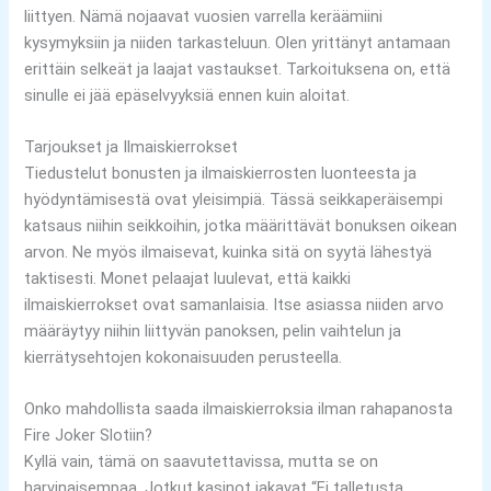
liittyen. Nämä nojaavat vuosien varrella keräämiini
kysymyksiin ja niiden tarkasteluun. Olen yrittänyt antamaan
erittäin selkeät ja laajat vastaukset. Tarkoituksena on, että
sinulle ei jää epäselvyyksiä ennen kuin aloitat.
Tarjoukset ja Ilmaiskierrokset
Tiedustelut bonusten ja ilmaiskierrosten luonteesta ja
hyödyntämisestä ovat yleisimpiä. Tässä seikkaperäisempi
katsaus niihin seikkoihin, jotka määrittävät bonuksen oikean
arvon. Ne myös ilmaisevat, kuinka sitä on syytä lähestyä
taktisesti. Monet pelaajat luulevat, että kaikki
ilmaiskierrokset ovat samanlaisia. Itse asiassa niiden arvo
määräytyy niihin liittyvän panoksen, pelin vaihtelun ja
kierrätysehtojen kokonaisuuden perusteella.
Onko mahdollista saada ilmaiskierroksia ilman rahapanosta
Fire Joker Slotiin?
Kyllä vain, tämä on saavutettavissa, mutta se on
harvinaisempaa. Jotkut kasinot jakavat “Ei talletusta