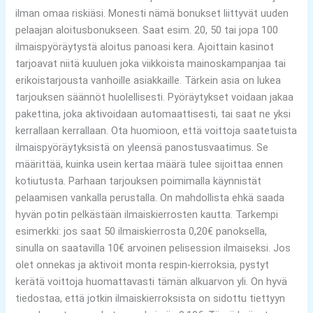
ilman omaa riskiäsi. Monesti nämä bonukset liittyvät uuden
pelaajan aloitusbonukseen. Saat esim. 20, 50 tai jopa 100
ilmaispyöräytystä aloitus panoasi kera. Ajoittain kasinot
tarjoavat niitä kuuluen joka viikkoista mainoskampanjaa tai
erikoistarjousta vanhoille asiakkaille. Tärkein asia on lukea
tarjouksen säännöt huolellisesti. Pyöräytykset voidaan jakaa
pakettina, joka aktivoidaan automaattisesti, tai saat ne yksi
kerrallaan kerrallaan. Ota huomioon, että voittoja saatetuista
ilmaispyöräytyksistä on yleensä panostusvaatimus. Se
määrittää, kuinka usein kertaa määrä tulee sijoittaa ennen
kotiutusta. Parhaan tarjouksen poimimalla käynnistät
pelaamisen vankalla perustalla. On mahdollista ehkä saada
hyvän potin pelkästään ilmaiskierrosten kautta. Tarkempi
esimerkki: jos saat 50 ilmaiskierrosta 0,20€ panoksella,
sinulla on saatavilla 10€ arvoinen pelisession ilmaiseksi. Jos
olet onnekas ja aktivoit monta respin-kierroksia, pystyt
kerätä voittoja huomattavasti tämän alkuarvon yli. On hyvä
tiedostaa, että jotkin ilmaiskierroksista on sidottu tiettyyn