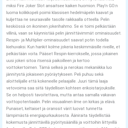
miksi Fire Joker Slot ansaitsee kaiken huomion. Play’n GO:n
luoma kolikkopeli poimii klassisen hedelmäpelin kaavat ja
kuljettaa ne seuraavalle tasolle raikkaalla otteella. Pelin
keskiössä on ikoninen jokerihahmo. Se ei toimi pelkästään
villinä, vaan se käynnistää pelin jännittävimmät ominaisuudet.
Respin- ja Multiplier-ominaisuudet saavat potin todella
kiehuvaksi. Kun hankit kolme jokeria keskimmäisille riveille, et
pelkästään voita. Pääset Respin-kierrokselle, jossa jokainen
uusi jokeri sitoa itsensä paikoilleen ja kertoo
voittokertoimen. Tämä selkeä ja nerokas mekaniikka luo
jännitystä jokaiseen pyöräytykseen. Peli puhuu sekä
aloittelijalle että kokeneelle pelaajalle. Juuri tämä laaja
vetovoima saa siitä täydellisen kohteen erikoistarjouksille.
Se on helposti tavoitettava, mutta antaa samalla vakavan
voittopotentiaalin. Pelin visuaalinen ilme on kirkas ja elävä.
Punaiset, keltaiset ja oranssit värit luovat tunnetta
lämpimästä energiapurkauksesta. Ääniraita täydellistää
kokemusta jännittävillä pyöritysäänillä ja voittoihin liittyvillä