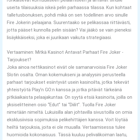
rohkaisevat kohtuulliseen pelaamiseen ja antavat sinulle
useita tilaisuuksia iskeä pelin parhaassa tilassa. Kun kohtaat
talletusbonuksen, pohdi mikä on sen todellinen arvo sinulle
Fire Jokerin pelaajana. Suurentaako se pelikassaa riittävästi,
jotta pääset kunnolla pelin sisään? Vai jääkö se vain pieneksi
lisäykkäiseksi, joka ei juurikaan vaikuta strategiaasi.
Vertaaminen: Mitkä Kasinot Antavat Parhaat Fire Joker -
Tarjoukset?
Joka ainoa nettikasinot eivät ole samanarvoisia Fire Joker
Slotin osalta. Oman kokemukseni ja analyysini perusteella
parhaat tarjoukset esiintyvät usein kasinoilta, jotka tekevät
yhteistyötä Play’n GO:n kanssa ja jotka pitävät tärkeänä
pitkäaikaista pelaajakuntaa. On syytä etsiä kasinoita, joilla on
yksiselitteinen osio “Edut” tai “Diilit”. Tuolla Fire Joker
nimetään nimeltä. Lukuisilla alan johtavilla sivustoilla on omia
eksklusiivisia sopimuksia pelikehittäjien kanssa. Voit löytää
heiltä tarjouksia, joita ei ole muualla. Vertaamisessa tulee
huomioida kokonaisuus. Tässä kuuluu pelivalikoiman laatu,