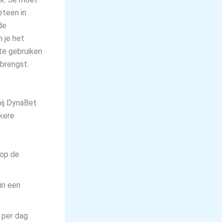
eteen in
de
 je het
te gebruiken
pbrengst.
bij DynaBet
ekere
 op de
in een
 per dag.