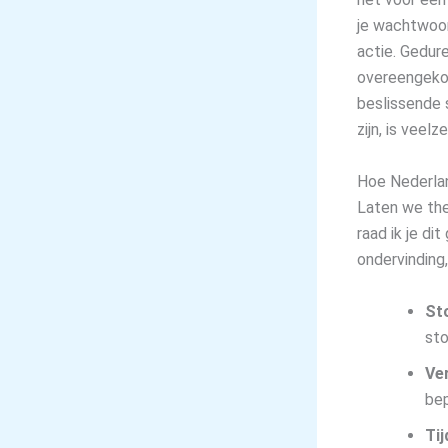
je wachtwoor
actie. Gedur
overeengekom
beslissende 
zijn, is vee
Hoe Nederlan
Laten we the
raad ik je di
ondervinding
St
sto
Ve
bep
Tij