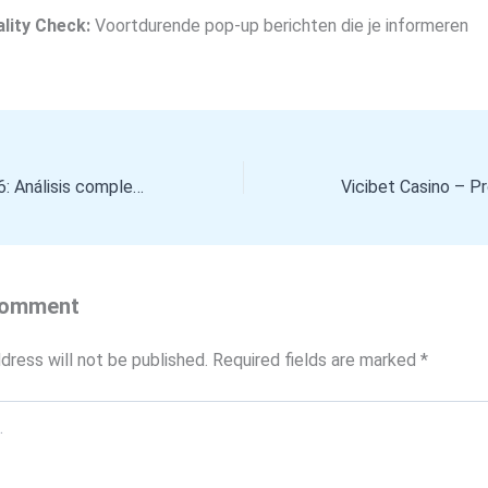
lity Check:
Voortdurende pop-up berichten die je informeren
Cocoa Casino 2026: Análisis completo de la plataforma
Comment
dress will not be published.
Required fields are marked
*