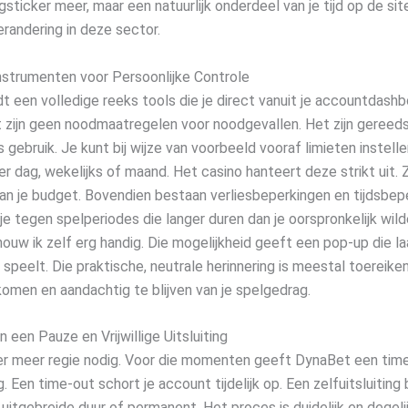
ticker meer, maar een natuurlijk onderdeel van je tijd op de site
erandering in deze sector.
nstrumenten voor Persoonlijke Controle
t een volledige reeks tools die je direct vanuit je accountdash
it zijn geen noodmaatregelen voor noodgevallen. Het zijn geree
s gebruik. Je kunt bij wijze van voorbeeld vooraf limieten instelle
er dag, wekelijks of maand. Het casino hanteert deze strikt uit.
aan je budget. Bovendien bestaan verliesbeperkingen en tijdsbep
 tegen spelperiodes die langer duren dan je oorspronkelijk wilde
ouw ik zelf erg handig. Die mogelijkheid geeft een pop-up die l
l speelt. Die praktische, neutrale herinnering is meestal toereik
omen en aandachtig te blijven van je spelgedrag.
 een Pauze en Vrijwillige Uitsluiting
 er meer regie nodig. Voor die momenten geeft DynaBet een tim
ng. Een time-out schort je account tijdelijk op. Een zelfuitsluiting
uitgebreide duur of permanent. Het proces is duidelijk en degeli