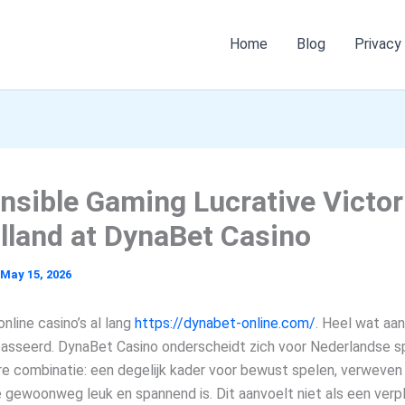
Home
Blog
Privacy
nsible Gaming Lucrative Victor
lland at DynaBet Casino
May 15, 2026
online casino’s al lang
https://dynabet-online.com/
. Heel wat aan
asseerd. DynaBet Casino onderscheidt zich voor Nederlandse s
re combinatie: een degelijk kader voor bewust spelen, verweve
 gewoonweg leuk en spannend is. Dit aanvoelt niet als een verpl