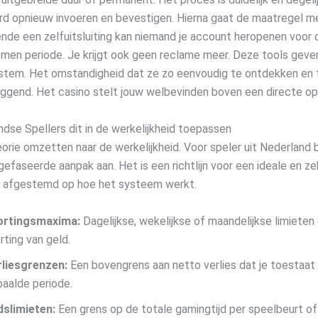
d opnieuw invoeren en bevestigen. Hierna gaat de maatregel m
ende een zelfuitsluiting kan niemand je account heropenen voor 
en periode. Je krijgt ook geen reclame meer. Deze tools geven
stem. Het omstandigheid dat ze zo eenvoudig te ontdekken en 
lzeggend. Het casino stelt jouw welbevinden boven een directe o
dse Spellers dit in de werkelijkheid toepassen
orie omzetten naar de werkelijkheid. Voor speler uit Nederland 
t gefaseerde aanpak aan. Het is een richtlijn voor een ideale en z
, afgestemd op hoe het systeem werkt.
ortingsmaxima:
Dagelijkse, wekelijkse of maandelijkse limieten
rting van geld.
rliesgrenzen:
Een bovengrens aan netto verlies dat je toestaat 
aalde periode.
dslimieten:
Een grens op de totale gamingtijd per speelbeurt of