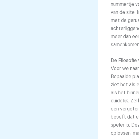
nummertje voo
van de site.
met de gerust
achterliggen
meer dan een
samenkomen. 
De Filosofie
Voor we naar 
Bepaalde pla
ziet het als 
als het binne
duidelijk. Z
een vergeten
beseft dat e
speler is. D
oplossen, maa