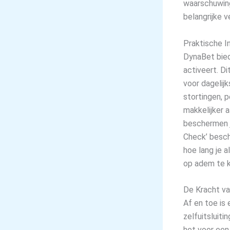
waarschuwings
belangrijke v
Praktische I
DynaBet bied
activeert. D
voor dagelijk
stortingen, p
makkelijker 
beschermen je
Check’ besch
hoe lang je a
op adem te k
De Kracht van
Af en toe is
zelfuitsluiti
het voor een 